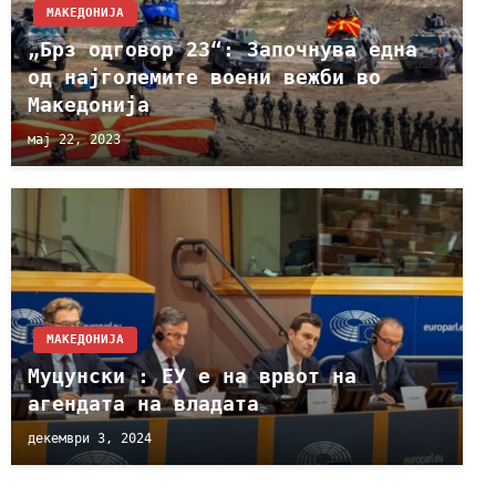
МАКЕДОНИЈА
„Брз одговор 23“: Започнува една
од најголемите воени вежби во
Македонија
мај 22, 2023
МАКЕДОНИЈА
Муцунски : ЕУ е на врвот на
агендата на владата
декември 3, 2024