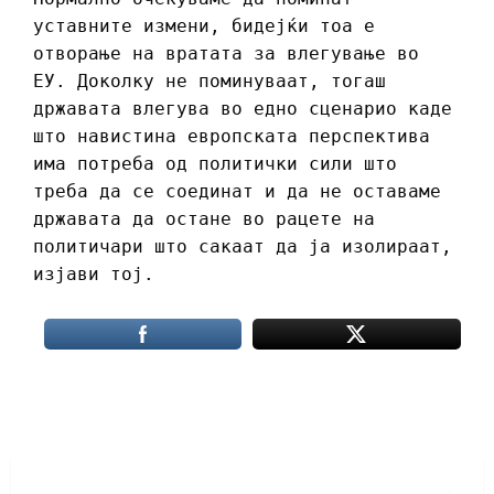
уставните измени, бидејќи тоа е
отворање на вратата за влегување во
ЕУ. Доколку не поминуваат, тогаш
државата влегува во едно сценарио каде
што навистина европската перспектива
има потреба од политички сили што
треба да се соединат и да не оставаме
државата да остане во рацете на
политичари што сакаат да ја изолираат,
изјави тој.