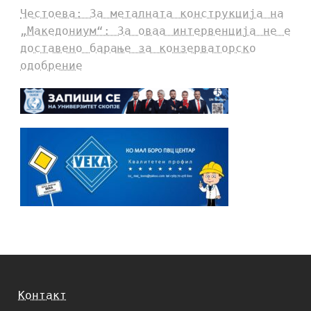
Честоева: За металната конструкција на
„Македониум“: За оваа интервенција не е
доставено барање за конзерваторско
одобрение
Контакт