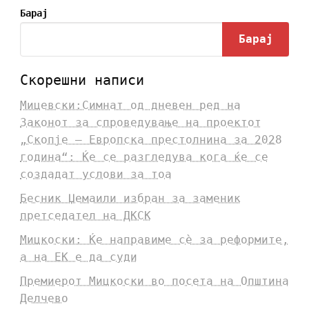
Барај
Барај
Скорешни написи
Мицевски:Симнат од дневен ред на
Законот за спроведување на проектот
„Скопје – Европска престолнина за 2028
година“: Ќе се разгледува кога ќе се
создадат услови за тоа
Бесник Џемаили избран за заменик
претседател на ДКСК
Мицкоски: Ќе направиме сè за реформите,
а на ЕК е да суди
Премиерот Мицкоски во посета на Општина
Делчево