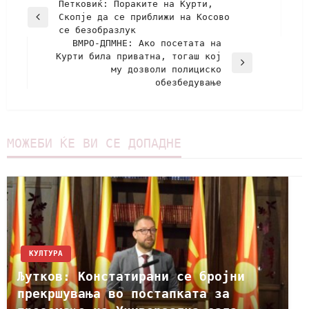
Петковиќ: Пораките на Курти,
Скопје да се приближи на Косово
се безобразлук
ВМРО-ДПМНЕ: Ако посетата на
Курти била приватна, тогаш кој
му дозволи полициско
обезбедување
МОЖЕБИ ЌЕ ВИ СЕ ДОПАДНЕ
КУЛТУРА
Љутков: Констатирани се бројни
прекршувања во постапката за