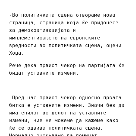
-Во политичката сцена отвораме нова
страница, страница која ќе придонесе
за демократизацијата и
имплементирањето на европските
вредности во политичката сцена, оцени
Хоџа.
Рече дека првиот чекор на партијата ќе
бидат уставните измени.
-Пред нас првиот чекор односно првата
битка е уставните измени. Значи без да
има епилог во делот на уставните
измени, ние не можеме да кажеме како
ќе се одвива политичката сцена.
Нормално очекуваме да поминат