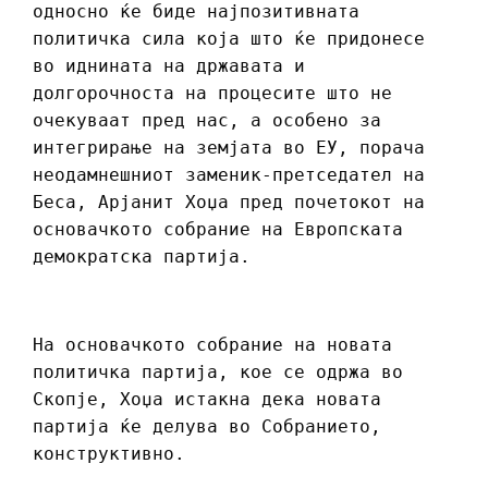
односно ќе биде најпозитивната
политичка сила која што ќе придонесе
во иднината на државата и
долгорочноста на процесите што не
очекуваат пред нас, а особено за
интегрирање на земјата во ЕУ, порача
неодамнешниот заменик-претседател на
Беса, Арјанит Хоџа пред почетокот на
основачкото собрание на Европската
демократска партија.
На основачкото собрание на новата
политичка партија, кое се одржа во
Скопје, Хоџа истакна дека новата
партија ќе делува во Собранието,
конструктивно.