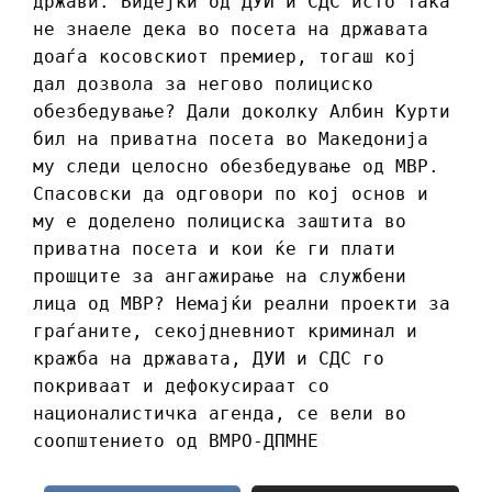
држави. Бидејќи од ДУИ и СДС исто така
не знаеле дека во посета на државата
доаѓа косовскиот премиер, тогаш кој
дал дозвола за негово полициско
обезбедување? Дали доколку Албин Курти
бил на приватна посета во Македонија
му следи целосно обезбедување од МВР.
Спасовски да одговори по кој основ и
му е доделено полициска заштита во
приватна посета и кои ќе ги плати
прошците за ангажирање на службени
лица од МВР? Немајќи реални проекти за
граѓаните, секојдневниот криминал и
кражба на државата, ДУИ и СДС го
покриваат и дефокусираат со
националистичка агенда, се вели во
соопштението од ВМРО-ДПМНЕ