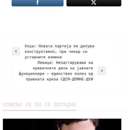
Хоџа: Новата партија ќе делува
конструктивно, прв чекор се
уставните измени
Левица: Незастарување на
кривичните дела на јавните
функционери – единствен излез од
правната криза СДСМ-ДПМНЕ-ДУИ
МОЖЕБИ ЌЕ ВИ СЕ ДОПАДНЕ