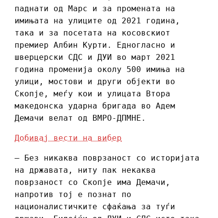
паднати од Марс и за промената на
имињата на улиците од 2021 година,
така и за посетата на косовскиот
премиер Албин Курти. Едногласно и
шверцерски СДС и ДУИ во март 2021
година променија околу 500 имиња на
улици, мостови и други објекти во
Скопје, меѓу кои и улицата Втора
македонска ударна бригада во Адем
Демачи велат од ВМРО-ДПМНЕ.
Добивај вести на вибер
– Без никаква поврзаност со историјата
на државата, ниту пак некаква
поврзаност со Скопје има Демачи,
напротив тој е познат по
националистичките сфаќања за туѓи