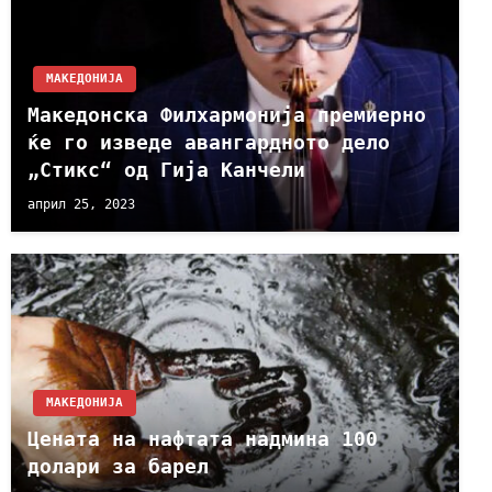
МАКЕДОНИЈА
Македонска Филхармонија премиерно
ќе го изведе авангардното дело
„Стикс“ од Гија Канчели
април 25, 2023
МАКЕДОНИЈА
Цената на нафтата надмина 100
долари за барел