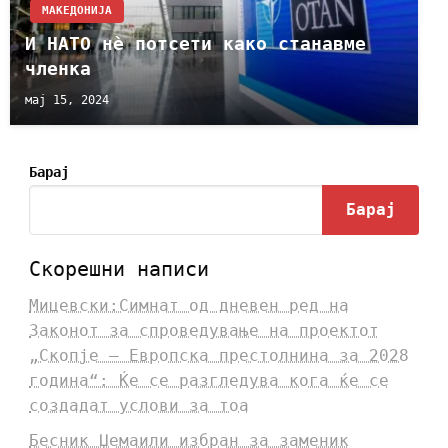
МАКЕДОНИЈА
И НАТО нѐ потсети како станавме
членка
мај 15, 2024
Барај
Барај
Скорешни написи
Мицевски:Симнат од дневен ред на
Законот за спроведување на проектот
„Скопје – Европска престолнина за 2028
година“: Ќе се разгледува кога ќе се
создадат услови за тоа
Бесник Џемаили избран за заменик