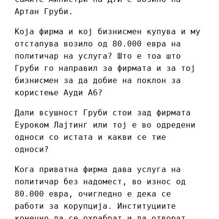
Артан Груби.
Која фирма и кој бизнисмен купува и му
отстапува возило од 80.000 евра на
политичар на услуга? Што е тоа што
Груби го направил за фирмата и за тој
бизнисмен за да добие на поклон за
користење Ауди А6?
Дали всушност Груби стои зад фирмата
Еуроком Лајтинг или тој е во одредени
односи со истата и какви се тие
односи?
Кога приватна фирма дава услуга на
политичар без надомест, во износ од
80.000 евра, очигледно е дека се
работи за корупција. Институциите
конечно да се охрабрат и да отворат