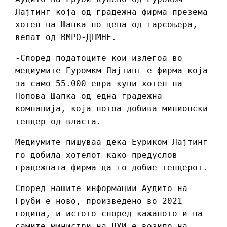
Лајтинг која од градежна фирма презема
хотел на Шапка по цена од гарсоњера,
велат од ВМРО-ДПМНЕ.
-Според податоците кои излегоа во
медиумите Еуромкм Лајтинг е фирма која
за само 55.000 евра купи хотел на
Попова Шапка од една градежна
компанија, која потоа добива милионски
тендер од власта.
Медиумите пишуваа дека Еуриком Лајтинг
го добила хотелот како предуслов
градежната фирма да го добие тендерот.
Според нашите информации Аудито на
Груби е ново, произведено во 2021
година, и истото според кажаното и на
самите министри на ДУИ е возило на