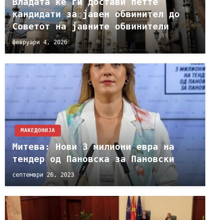
Владата ќе ги достави петте
кандидати за јавен обвинител до
Советот на јавните обвинители
февруари 4, 2026
МАКЕДОНИЈА
Митева: Нови 3 милиони евра на
тендер од Пановска за Пановски
септември 26, 2023