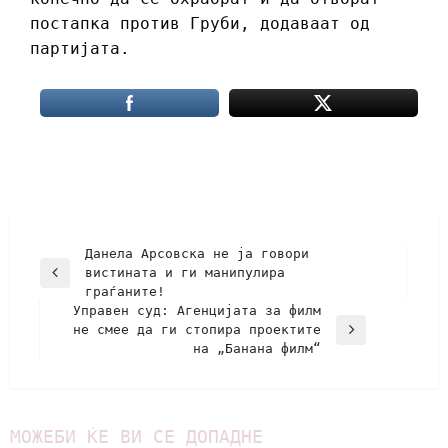
постапка против Груби, додаваат од
партијата.
Данела Арсовска не ја говори
вистината и ги манипулира
граѓаните!
Управен суд: Агенцијата за филм
не смее да ги стопира проектите
на „Банана филм“
МОЖЕБИ ЌЕ ВИ СЕ ДОПАДНЕ