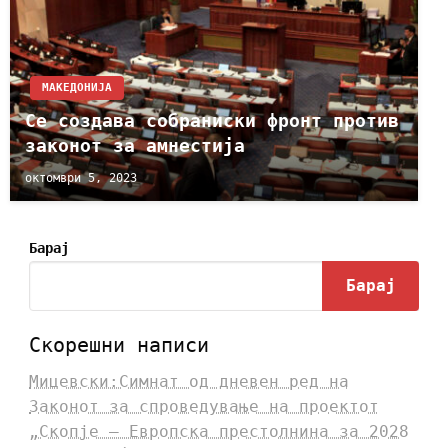
МАКЕДОНИЈА
Се создава собраниски фронт против
законот за амнестија
октомври 5, 2023
Барај
Барај
Скорешни написи
Мицевски:Симнат од дневен ред на
Законот за спроведување на проектот
„Скопје – Европска престолнина за 2028