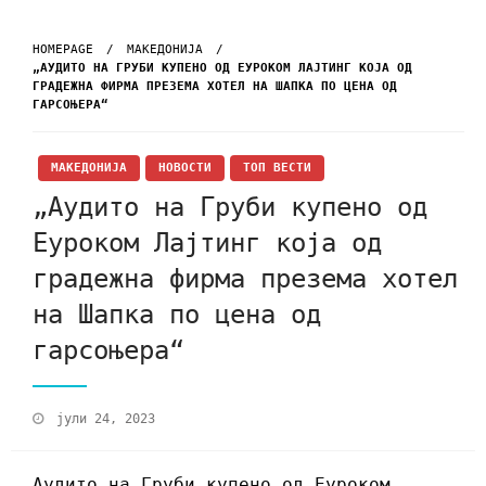
HOMEPAGE
МАКЕДОНИЈА
„АУДИТО НА ГРУБИ КУПЕНО ОД ЕУРОКОМ ЛАЈТИНГ КОЈА ОД
ГРАДЕЖНА ФИРМА ПРЕЗЕМА ХОТЕЛ НА ШАПКА ПО ЦЕНА ОД
ГАРСОЊЕРА“
МАКЕДОНИЈА
НОВОСТИ
ТОП ВЕСТИ
„Аудито на Груби купено од
Еуроком Лајтинг која од
градежна фирма презема хотел
на Шапка по цена од
гарсоњера“
јули 24, 2023
Аудито на Груби купено од Еуроком