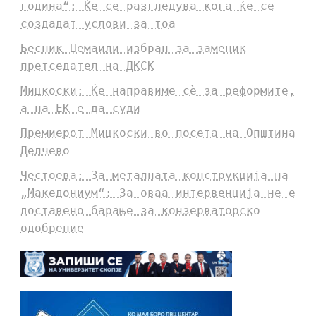
година“: Ќе се разгледува кога ќе се
создадат услови за тоа
Бесник Џемаили избран за заменик
претседател на ДКСК
Мицкоски: Ќе направиме сè за реформите,
а на ЕК е да суди
Премиерот Мицкоски во посета на Општина
Делчево
Честоева: За металната конструкција на
„Македониум“: За оваа интервенција не е
доставено барање за конзерваторско
одобрение