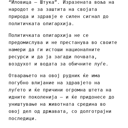
“Иловица – Штука”. Изразената воља на
народот е за заштита на својата
природа и здравје е силен сигнал до
политичката олигархија.
Политичката олигархија не се
предомислува и не престанува во своите
намери да ги истоши националните
ресурси и да ја загади почвата,
воздухот и водата за обичните луѓе.
Отварањето на овој рудник ќе има
погубно влијание на здравјето на
луѓето и ќе причини огромна штета на
идните поколенија – и ќе придонесе до
уништување на животната средина во
овој дел од државата, со долготрајни
последици.