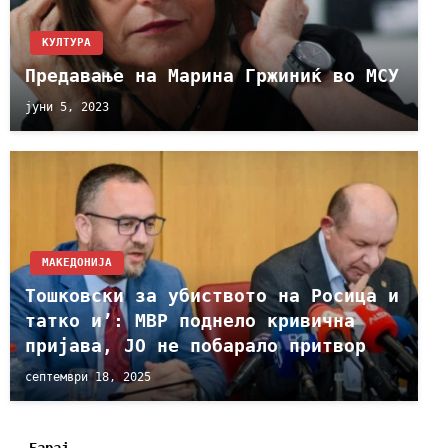
КУЛТУРА
Предавање на Марина Гржиниќ во МСУ
јуни 5, 2023
МАКЕДОНИЈА
Тошковски за убиството на Росица и
татко и’: МВР поднело кривична
пријава, ЈО не побарало притвор
септември 18, 2025