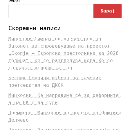
Барај
Барај
Скорешни написи
Мицевски:Симнат од дневен ред на
Законот за спроведување на проектот
„Скопје – Европска престолнина за 2028
година“: Ќе се разгледува кога ќе се
создадат услови за тоа
Бесник Џемаили избран за заменик
претседател на ДКСК
Мицкоски: Ќе направиме сè за реформите,
а на ЕК е да суди
Премиерот Мицкоски во посета на Општина
Делчево