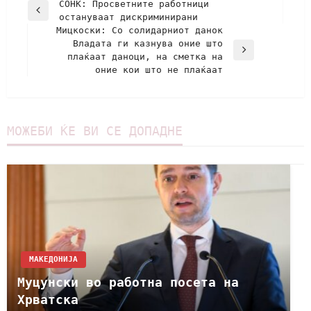
СОНК: Просветните работници
остануваат дискриминирани
Мицкоски: Со солидарниот данок
Владата ги казнува оние што
плаќаат даноци, на сметка на
оние кои што не плаќаат
МОЖЕБИ ЌЕ ВИ СЕ ДОПАДНЕ
МАКЕДОНИЈА
Муцунски во работна посета на
Хрватска