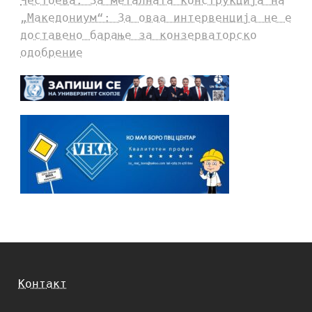
Честоева: За металната конструкција на
„Македониум“: За оваа интервенција не е
доставено барање за конзерваторско
одобрение
Контакт