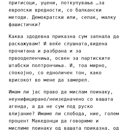
притисоци, уцени, поткупувања …за
европски вредности, со балкански
методи. Демократски или, сепак, малку
фашистички?
Каква здодевна приказна сум запнала да
раскажувам! И веќе слушната,видена
прочитана и разбрана и за
првооделенчиња, освен за партиските
штабски полтрончиња. И, тоа мирно,
спокојно, со едноличен тон, како
врисокот во мене да замерел.
Имам ли јас право да мислам поинаку,
неунифицирано/неизедначено со вашата
агенда, а да не сум под руско
влијание? Имаме ли слобода, ние, голем
процент Македонци да говориме и
мислиме поинаку од вашата приказна, од