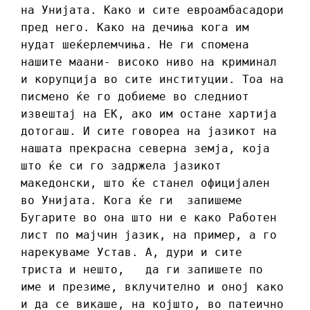
на Унијата. Како и сите евроамбасадори
пред него. Како на дечиња кога им
нудат шеќерлемчиња. Не ги спомена
нашите маани- високо ниво на криминал
и корупција во сите институции. Тоа на
писмено ќе го добиеме во следниот
извештај на ЕК, ако им остане хартија
дотогаш. И сите говореа на јазикот на
нашата прекрасна северна земја, која
што ќе си го задржела јазикот
македонски, што ќе станел официјален
во Унијата. Кога ќе ги запишеме
Бугарите во она што ни е како Работен
лист по мајчин јазик, на пример, а го
нарекуваме Устав. А, дури и сите
триста и нешто, да ги запишете по
име и презиме, вклучително и оној како
и да се викаше, на којшто, во патеично