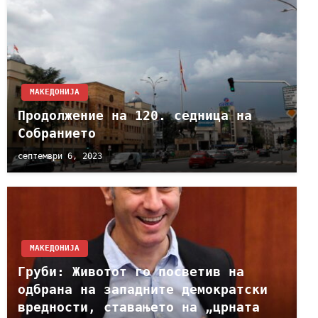
МАКЕДОНИЈА
Продолжение на 120. седница на
Собранието
септември 6, 2023
МАКЕДОНИЈА
Груби: Животот го посветив на
одбрана на западните демократски
вредности, ставањето на „црната