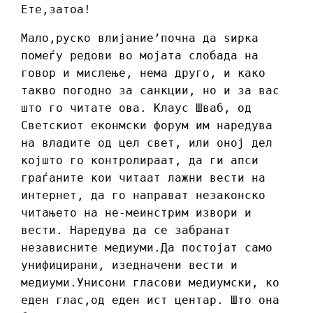
Ете,затоа!
Мало,руско влијание’почна да ѕирка
помеѓу редови во мојата слобада на
говор и мислење, нема друго, и како
такво погодно за санкции, но и за вас
што го читате ова. Клаус Шваб, од
Светскиот еконмски форум им наредува
на владите од цел свет, или оној дел
којшто го контролираат, да ги апси
граѓаните кои читаат лажни вести на
интернет, да го направат незаконско
читањето на не-меинстрим извори и
вести. Наредува да се забранат
независните медиуми.Да постојат само
унифицирани, изедначени вести и
медиуми.Унисони гласови медиумски, ко
еден глас,од еден ист центар. Што она