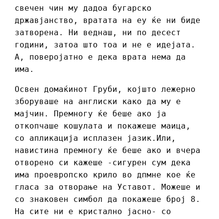
свечен чин му дадоа бугарско
државјанство, вратата на еу ќе ни биде
затворена. Ни веднаш, ни по десест
години, затоа што тоа и не е идејата.
А, поверојатно е дека врата нема да
има.
Освен домаќинот Груби, којшто лежерно
зборуваше на англиски како да му е
мајчин. Премногу ќе беше ако ја
откопчаше кошулата и покажеше маица,
со апликација исплазен јазик.Или,
навистина премногу ќе беше ако и вчера
отворено си кажеше -сигурен сум дека
има проевропско крило во дпмне кое ќе
гласа за отворање на Уставот. Можеше и
со знаковен симбол да покажеше број 8.
На сите ни е кристално јасно- со