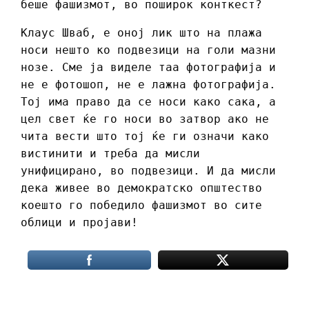
беше фашизмот, во поширок конткест?
Клаус Шваб, е оној лик што на плажа
носи нешто ко подвезици на голи мазни
нозе. Сме ја виделе таа фотографија и
не е фотошоп, не е лажна фотографија.
Тој има право да се носи како сака, а
цел свет ќе го носи во затвор ако не
чита вести што тој ќе ги означи како
вистинити и треба да мисли
унифицирано, во подвезици. И да мисли
дека живее во демократско општество
коешто го победило фашизмот во сите
облици и пројави!