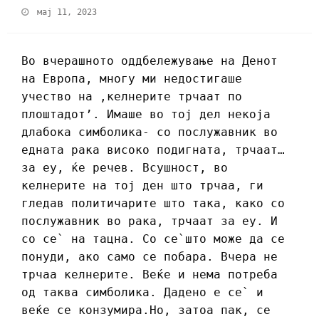
мај 11, 2023
Во вчерашното оддбележување на Денот
на Европа, многу ми недостигаше
учество на ,келнерите трчаат по
плоштадот’. Имаше во тој дел некоја
длабока симболика- со послужавник во
едната рака високо подигната, трчаат…
за еу, ќе речев. Всушност, во
келнерите на тој ден што трчаа, ги
гледав политичарите што така, како со
послужавник во рака, трчаат за еу. И
со се` на тацна. Со се`што може да се
понуди, ако само се побара. Вчера не
трчаа келнерите. Веќе и нема потреба
од таква симболика. Дадено е се` и
веќе се конзумира.Но, затоа пак, се