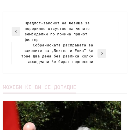
Предлог-законот на Левица за
породилно отсуство на жените
земјоделки го помина првиот
филтер
Собраниската расправата за
законите за „Бехтел и Енка“ ќе
трае два дена без разлика колку
амандмани ќе бидат поднесени
МОЖЕБИ ЌЕ ВИ СЕ ДОПАДНЕ