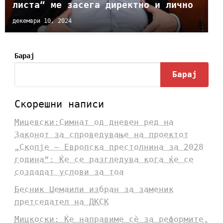
листа“ ме засега директно и лично
декември 10, 2024
Барај
Барај
Скорешни написи
Мицевски:Симнат од дневен ред на
Законот за спроведување на проектот
„Скопје – Европска престолнина за 2028
година“: Ќе се разгледува кога ќе се
создадат услови за тоа
Бесник Џемаили избран за заменик
претседател на ДКСК
Мицкоски: Ќе направиме сè за реформите,