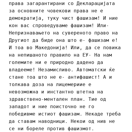
права загарантирани со Декларацијата
за основните човекови права не е
демократија, туку чист фашизам! И ние
кон вас спроведуваме фашизам! Или-
Непризнавањето на сувереното право на
Другиот да биде она што е- фашизам е!
И тоа во Македонија! Или, да се повика
на непишаното правило на ЕУ- На нам
големите ни е природно дадено да
владееме! Незамисливо. Автоматски ќе
стане тоа што не е- антифашист! А и
толкава доза на лицемериие е
невозможна и инстантно штетна на
здравствено-ментален план. Тие од
западот и ние поисточно не го
победивме истиот фашизам. Некаде треба
да ставам наводници. Некои од нив не
се ни бореле против фашизмот.