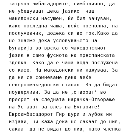
затрчаа амбасадорите, симболично, да
не убедуваат дека јазикот наш
македонски насушен, ќе бил зачуван,
како последна чаша, веќе преполна, на
послужавник, додека си во трк.Како да
не знаеме дека условувањето на
Бугарија во врска со македонскиот
јазик е само фуснота на преспанската
зделка. Како да е чаша вода послужена
со кафе. На македонски ни кажуваа. За
да не се сомневаме дека веќе
северномакедонски станал. За да бидат
поуверливи. За да не ,отворат’ во
пресрет на следната нарачка-Отворање
на Уставот за влез на Бугарите!
Евроамбасадорот Гир дури и љубов ни
изјави, ни кажа дека не сакаат до нив,
сакаат да не видат до нив, како членка