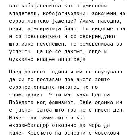
вас кобајагелитна каста умислени
владетели, кобајагиводачи, закачени на
евроатлантско јаженце? Имаме наводно,
нели, демократија било. Го видовме тоа
и со преспанскиот и со референдумот
што,иако неуспешен, го ремоделираа во
успешен. Да не се лажеме, овде и
буквално владее апартхејд.
Пред дваесет години и ми се случувало
да си го поставам прашањето зошто
европратениците никогаш не го
споменуваат 9-ти мај како Ден на
Победата над фашизмот. Веќе одамна ми
е јасно- затоа што тоа не е нивен ден.
Можете да замислите некој
евроамбасадор отворено да мора да
каже- Кршењето на основните човекови