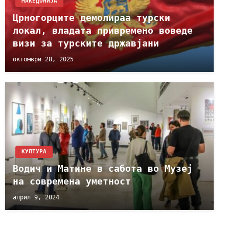
МАКЕДОНИЈА
Црногорците демолираа турски
локал, владата привремено воведе
визи за турските државјани
октомври 28, 2025
КУЛТУРА
Водич и Матине в сабота во Музеј
на современа уметност
април 9, 2024