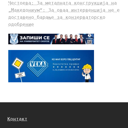
Честоева: За металната конструкција на
„Македониум“: За оваа интервенција не е
доставено барање за конзерваторско
одобрение
Контакт