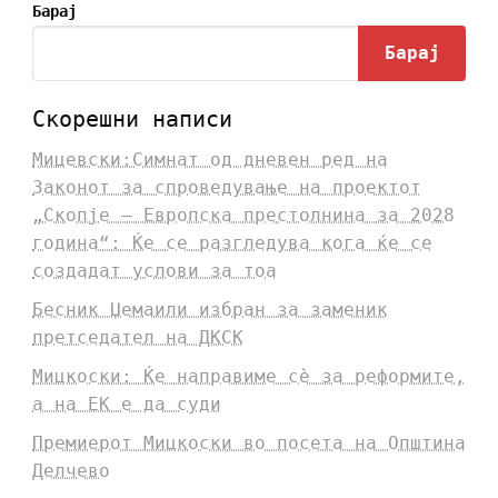
Барај
Барај
Скорешни написи
Мицевски:Симнат од дневен ред на
Законот за спроведување на проектот
„Скопје – Европска престолнина за 2028
година“: Ќе се разгледува кога ќе се
создадат услови за тоа
Бесник Џемаили избран за заменик
претседател на ДКСК
Мицкоски: Ќе направиме сè за реформите,
а на ЕК е да суди
Премиерот Мицкоски во посета на Општина
Делчево