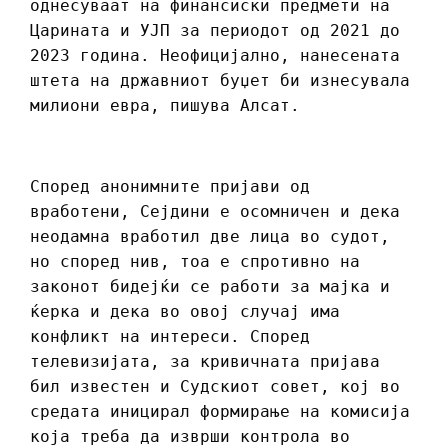
однесуваат на финансиски предмети на
Царината и УЈП за периодот од 2021 до
2023 година. Неофицијално, нанесената
штета на државниот буџет би изнесувала
милиони евра, пишува Алсат.
Според анонимните пријави од
вработени, Сејдини е осомничен и дека
неодамна вработил две лица во судот,
но според нив, тоа е спротивно на
законот бидејќи се работи за мајка и
ќерка и дека во овој случај има
конфликт на интереси. Според
телевизијата, зa кривичната пријава
бил известен и Судскиот совет, кој во
средата иницирал формирање на комисија
која треба да изврши контрола во