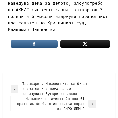
наведува дека за делото, злоупотреба
на АКМИС системот казна затвор од 3
години и 6 месеци издржува поранешниот
претседател на Кривичниот суд,
Владимир Панчевски.
Таравари : Македонците ќе бидат
внимателни и нема да се
запишуваат Бугари во извод
Мицкоски оптимист: Се под 61
пратеник ќе биде историски пораз
за ВМРО-ДПМНЕ