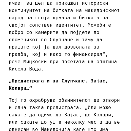
имаат за цел да прикажат историски
континуитет на битката на македонскиот
народ за своја држава и битката за
својот сопствен идентитет. Можеби е
добро со камерите да појдете до
споменикот во Слупчане и таму да
прашате кој ја дал дозволата за
градба, кој и како го финансирал“,
рече Мицкоски при посетата на општина
Кисела Вода.
„Предистрага и за Слупчане, Зајас,
Колари…“
Тој го охрабрува обвинителот да отвори
и една таква предистрага. „Или може
сакате да одиме до Зајас, до Колари,
или сакате до уште неколку места да ве
однесам во Македонија каде што има