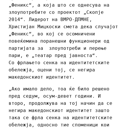
„Феникс“, а која што се однесува на
злоупотребите со проектот „Скопје
2014“. Лидерот на ВМРО-ДПМНЕ,
Христијан Мицкоски смета дека случајот
„Феникс“, во кој се осомничени
повеќемина поранешни функционери од
партијата за злоупотреби и перење
пари, е „театар пред јавноста“.
Со фрлањето сенка на идентитетските
обележја, оцени тој, се негира
македонскиот идентитет.
„Ако имало дело, тоа ќе било решено
пред седум, осум-девет години. И
второ, продолжува на тој начин да се
негира македонскиот идентитет зашто
така се фрла сенка на идентитетските
обележја, односно тие споменици кои