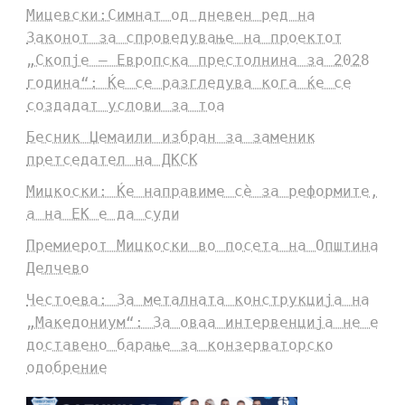
Мицевски:Симнат од дневен ред на
Законот за спроведување на проектот
„Скопје – Европска престолнина за 2028
година“: Ќе се разгледува кога ќе се
создадат услови за тоа
Бесник Џемаили избран за заменик
претседател на ДКСК
Мицкоски: Ќе направиме сè за реформите,
а на ЕК е да суди
Премиерот Мицкоски во посета на Општина
Делчево
Честоева: За металната конструкција на
„Македониум“: За оваа интервенција не е
доставено барање за конзерваторско
одобрение