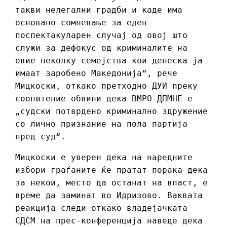
такви нелегални градби и каде има
основано сомневање за еден
поспектакуларен случај од овој што
служи за дефокус од криминалите на
овие неколку семејства кои денеска ја
имаат заробено Македонија“, рече
Мицкоски, откако претходно ДУИ преку
соопштение обвини дека ВМРО-ДПМНЕ е
„судски потврдено криминално здружение
со лично признание на пола партија
пред суд“.
Мицкоски е уверен дека на наредните
избори граѓаните ќе пратат порака дека
за некои, место да останат на власт, е
време да заминат во Идризово. Ваквата
реакција следи откако владејачката
СДСМ на прес-конференција наведе дека