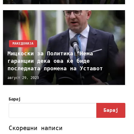
МАКЕДОНИЈА
Мицкоски за Политика: Нема
гаранции дека ова ќе биде
последната промена на Уставот
август 29, 2023
Барај
Барај
Скорешни написи