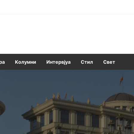
ра
Kолумни
Интервјуа
Стил
Свет