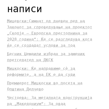
написи
Мицевски:Симнат од дневен ред на
Законот за спроведување на проектот
„Скопје – Европска престолнина за
2028 година“: Ќе се разгледува кога
ќе се создадат услови за тоа
Бесник Џемаили избран за заменик
претседател на ДКСК
Мицкоски: Ќе направиме сè за
реформите, а на ЕК е да суди
Премиерот Мицкоски во посета на
Општина Делчево
Честоева: За металната конструкција
на „Македониум“: За оваа