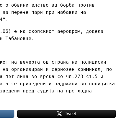
ото обвинителство за борба против
 за перење пари при набавки на
14“.
.06) е на скопскиот аеродром, додека
ин Табановце.
кот на вечерта од страна на полициски
 на организиран и сериозен криминал, по
а пет лица во врска со чл.273 ст.5 и
ата се приведени и задржани во полициска
зведени пред судија на претходна
Tweet