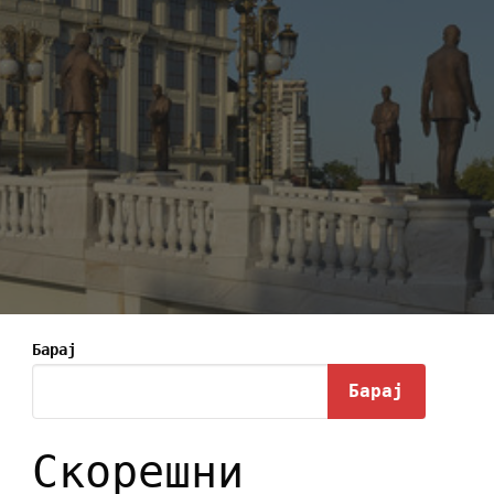
Барај
Барај
Скорешни