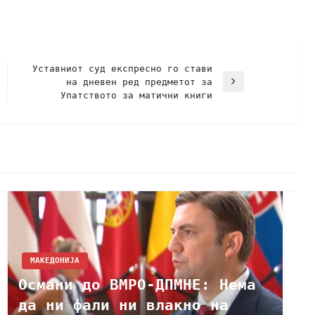
Уставниот суд експресно го стави
на дневен ред предметот за
Упатството за матични книги
МАКЕДОНИЈА
Османи до ВМРО-ДПМНЕ: Нема
да ни фали ни влакно на