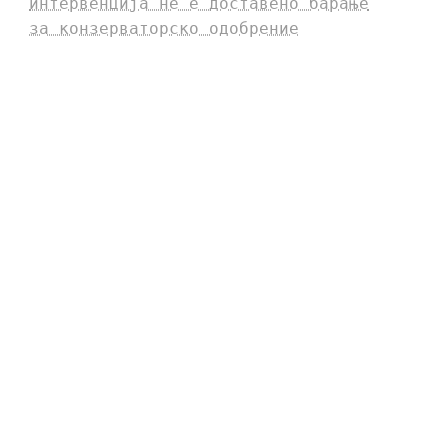
интервенција не е доставено барање
за конзерваторско одобрение