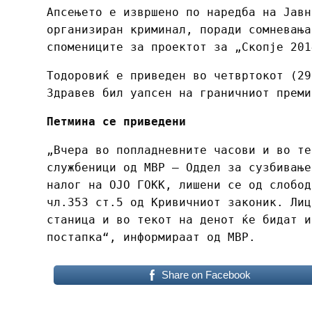
Апсењето е извршено по наредба на Јавн
организиран криминал, поради сомневања
спомениците за проектот за „Скопје 20
Тодоровиќ е приведен во четвртокот (29
Здравев бил уапсен на граничниот прем
Петмина се приведени
„Вчера во попладневните часови и во те
службеници од МВР – Оддел за сузбивање
налог на ОЈО ГОКК, лишени се од слобод
чл.353 ст.5 од Кривичниот законик. Лиц
станица и во текот на денот ќе бидат и
постапка“, информираат од МВР.
Share on Facebook