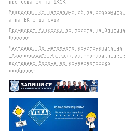
претседател на ДКСК
Мицкоски: Ќе направиме сè за реформите,
а на ЕК е да суди
Премиерот Мицкоски во посета на Општина
Делчево
Честоева: За металната конструкција на
„Македониум“: За оваа интервенција не е
доставено барање за конзерваторско
одобрение