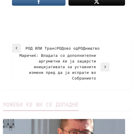
РОД ИЛИ ТрансРОДово одРОДништво
Маричиќ: Владата со дополнителни
аргуметни ќе ја зацврсти
иницијативата за уставните
измени пред да ја испрати во
Собранието
МОЖЕБИ ЌЕ ВИ СЕ ДОПАДНЕ