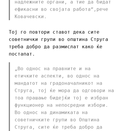
надлежните органи, а тие да бидат
ефикасни во својата работа“,рече
Ковачевски.
Тој го повтори ставот дека сите
советнички групи во општина Струга
треба добро да размислат како ќе
постапат.
„Во однос на правните и на
етичките аспекти, во однос на
мандатот на градоначалникот на
Струга, тој ќе мора да одговори на
тоа прашање бидејќи тој е избран
функционер на непосредни избори.
Во однос на динамиката на
советничките групи во Општина
Струга, сите ќе треба добро да