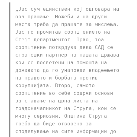
„Јас сум единствен кој одговара на
ова прашање. Можеби и на други
места треба да прашате за мислења.
Јас го прочитав соопштението на
Стејт департментот. Прво, тоа
соопштение потврдува дека САД се
стратешки партнер на нашата држава
кои се посветени на помошта на
државата да го унапреди владеењето
на правото и борбата против
корупцијата. Второ, самото
соопштение во себе содржи основи
за ставање на црна листа на
градоначалникот на Струга, кои се
многу сериозни. Општина Струга
треба да биде отворена за
споделување на сите информации до