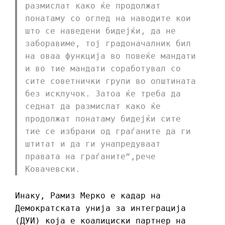
размислат како ќе продолжат
понатаму со оглед на наводите кои
што се наведени бидејќи, да не
заборавиме, тој градоначалник бил
на оваа функција во повеќе мандати
и во тие мандати соработувал со
сите советнички групи во општината
без исклучок. Затоа ќе треба да
седнат да размислат како ќе
продолжат понатаму бидејќи сите
тие се избрани од граѓаните да ги
штитат и да ги унапредуваат
правата на граѓаните“,рече
Ковачевски.
Инаку, Рамиз Мерко е кадар на
Демократската унија за интеграција
(ДУИ) која е коалициски партнер на