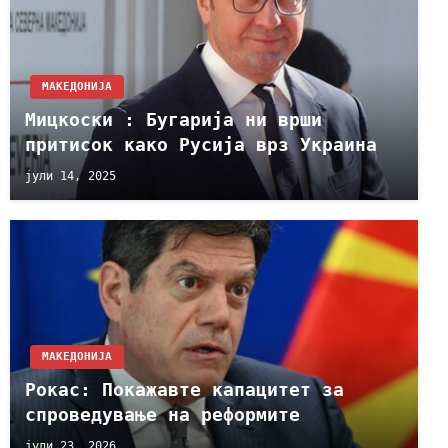
МАКЕДОНИЈА
Мицкоски : Бугарија ни врши
притисок како Русија врз Украина
јули 14, 2025
МАКЕДОНИЈА
Рокас: Покажавте капацитет за
спроведување на реформите
јули 23, 2026