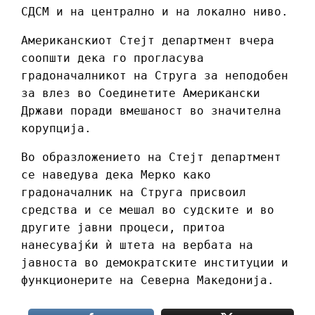
СДСМ и на централно и на локално ниво.
Американскиот Стејт департмент вчера
соопшти дека го прогласува
градоначалникот на Струга за неподобен
за влез во Соединетите Американски
Држави поради вмешаност во значителна
корупција.
Во образложението на Стејт департмент
се наведува дека Мерко како
градоначалник на Струга присвоил
средства и се мешал во судските и во
другите јавни процеси, притоа
нанесувајќи ѝ штета на вербата на
јавноста во демократските институции и
функционерите на Северна Македонија.