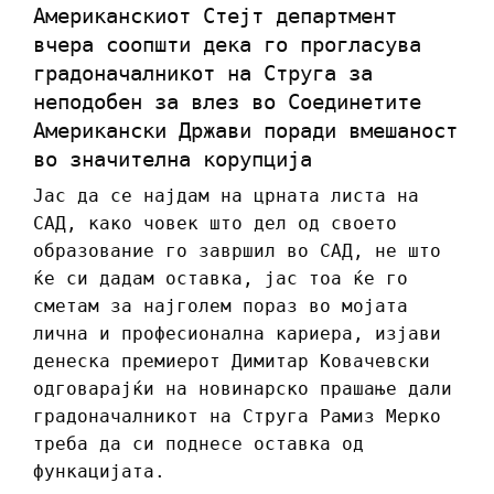
Американскиот Стејт департмент
вчера соопшти дека го прогласува
градоначалникот на Струга за
неподобен за влез во Соединетите
Американски Држави поради вмешаност
во значителна корупција
Јас да се најдам на црната листа на
САД, како човек што дел од своето
образование го завршил во САД, не што
ќе си дадам оставка, јас тоа ќе го
сметам за најголем пораз во мојата
лична и професионална кариера, изјави
денеска премиерот Димитар Ковачевски
одговарајќи на новинарско прашање дали
градоначалникот на Струга Рамиз Мерко
треба да си поднесе оставка од
функацијата.