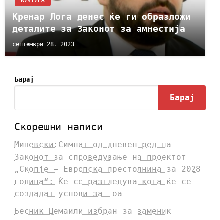
КУЛТУРА
Кренар Лога денес ќе ги образложи
деталите за Законот за амнестија
септември 28, 2023
Барај
Барај
Скорешни написи
Мицевски:Симнат од дневен ред на
Законот за спроведување на проектот
„Скопје – Европска престолнина за 2028
година“: Ќе се разгледува кога ќе се
создадат услови за тоа
Бесник Џемаили избран за заменик