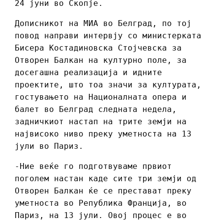
24 јуни во Скопје.
Дописникот на МИА во Белград, по тој
повод направи интервју со министерката
Бисера Костадиновска Стојчевска за
Отворен Балкан на културно поле, за
досегашна реализација и идните
проектите, што тоа значи за културата,
гостувањето на Националната опера и
балет во Белград следната недела,
задничкиот настап на трите земји на
највисоко ниво преку уметноста на 13
јули во Париз.
-Ние веќе го подготвуваме првиот
поголем настан каде сите три земји од
Отворен Балкан ќе се престават преку
уметноста во Република Франција, во
Париз, на 13 јули. Овој процес е во