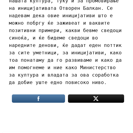
нашата култура, туку и за промовирање
на иницијативата Отворен Балкан. Се
надевам дека овие иницијативи што е
можно побргу ќе заживеат и ваквите
позитивни примери, какви бевме сведоци
синоќа, и ќе бидеме сведоци во
наредните денови, ќе дадат еден поттик
за сите уметници, за иницијативи, како
тоа понатаму да го развиваме и како да
им помогнеме и ние како Министерство
за култура и владата за ова соработка
да добие уште едно повисоко ниво.