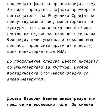
поодмината фаза на организација, таму
ќе бидат присутни двајцата премиери и
претседателот на Република Србија, ќе
присуствуваме и ние, министерките за
култура, што значи дека ова ќе биде
настан на највисоко ниво во срцето на
Франција, каде уметноста секогаш има
предност пред сите други активности,
вели министерката за МИА.
Во продолжение следува целото интервју
со министерката за култура, Бисера
Костадиновска Стојчевска заедно со
видео материјал:
Досега Отворен Балкан имаше резултати
пред се на економско поле. Од синоќа