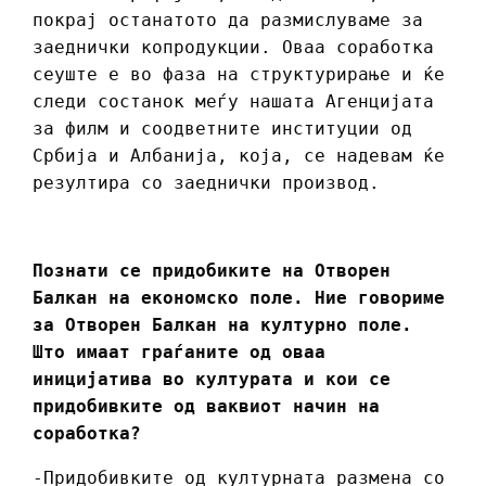
покрај останатото да размислуваме за
заеднички копродукции. Оваа соработка
сеуште е во фаза на структурирање и ќе
следи состанок меѓу нашата Агенцијата
за филм и соодветните институции од
Србија и Албанија, која, се надевам ќе
резултира со заеднички производ.
Познати се придобиките на Отворен
Балкан на економско поле. Ние говориме
за Отворен Балкан на културно поле.
Што имаат граѓаните од оваа
иницијатива во културата и кои се
придобивките од ваквиот начин на
соработка?
-Придобивките од културната размена со