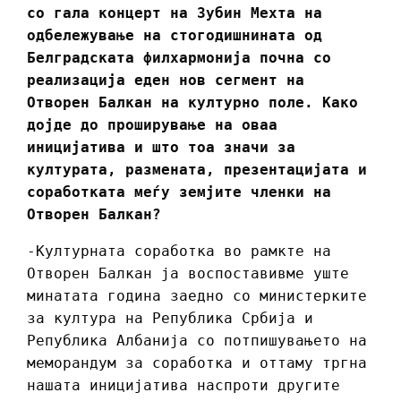
со гала концерт на Зубин Мехта на
одбележување на стогодишнината од
Белградската филхармонија почна со
реализација еден нов сегмент на
Отворен Балкан на културно поле. Како
дојде до проширување на оваа
иницијатива и што тоа значи за
културата, размената, презентацијата и
соработката меѓу земјите членки на
Отворен Балкан?
-Културната соработка во рамкте на
Отворен Балкан ја воспоставивме уште
минатата година заедно со министерките
за култура на Република Србија и
Република Албанија со потпишувањето на
меморандум за соработка и оттаму тргна
нашата иницијатива наспроти другите