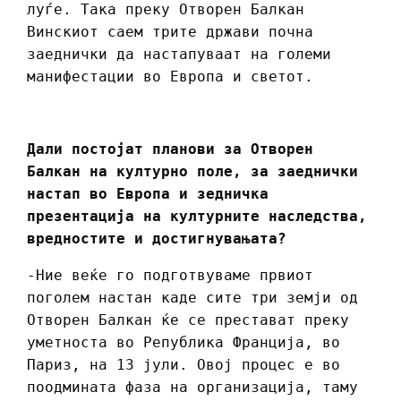
луѓе. Така преку Отворен Балкан
Винскиот саем трите држави почна
заеднички да настапуваат на големи
манифестации во Европа и светот.
Дали постојат планови за Отворен
Балкан на културно поле, за заеднички
настап во Европа и зедничка
презентација на културните наследства,
вредностите и достигнувањата?
-Ние веќе го подготвуваме првиот
поголем настан каде сите три земји од
Отворен Балкан ќе се престават преку
уметноста во Република Франција, во
Париз, на 13 јули. Овој процес е во
поодмината фаза на организација, таму