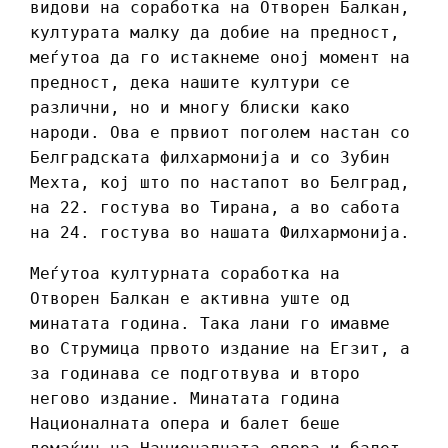
видови на соработка на Отворен Балкан,
културата малку да добие на предност,
меѓутоа да го истакнеме оној момент на
предност, дека нашите култури се
различни, но и многу блиски како
народи. Ова е првиот поголем настан со
Белградската филхармонија и со Зубин
Мехта, кој што по настапот во Белград,
на 22. гостува во Тирана, а во сабота
на 24. гостува во нашата Филхармонија.
Меѓутоа културната соработка на
Отворен Балкан е активна уште од
минатата година. Така лани го имавме
во Струмица првото издание на Егзит, а
за годинава се подготвува и второ
негово издание. Минатата година
Националната опера и балет беше