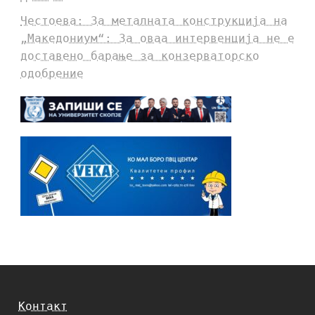
Честоева: За металната конструкција на
„Македониум“: За оваа интервенција не е
доставено барање за конзерваторско
одобрение
Контакт