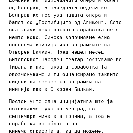
домаќин на Националната опера и балет
од Белград, а наредната недела во
Белград ќе гостува нашата опера и
балет со „Госпиѓиците од Авињон“. Сето
ова значи дека ваквата соработка не е
нешто ново. Синоќа започнавме една
поголема иницијатива во рамките на
Отворен Балкан. Пред нецел месец
Битолскиот народен театар гостуваше во
Тирана и ние таквата соработка ја
овозможуваме и ги финансираме таквите
видови на соработка во рамки на
иницијативата Отворен Балкан.
Постои уште една иницијатива што ја
потпишавме тука во Белград во
септември минатата година, а тоа е
соработка во областа на
кинематографијата, за да можеме,