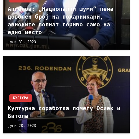
Ангелов: „Национални шуми“ нема
доволен број на пожарникари,
авионите полнат гориво само на
едно место
јули 31, 2023
КУЛТУРА
Културна соработка помеѓу Осиек и
Битола
јуни 28, 2023