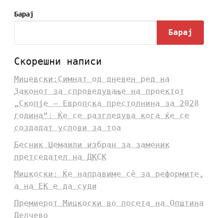
Барај
Барај
Скорешни написи
Мицевски:Симнат од дневен ред на
Законот за спроведување на проектот
„Скопје – Европска престолнина за 2028
година“: Ќе се разгледува кога ќе се
создадат услови за тоа
Бесник Џемаили избран за заменик
претседател на ДКСК
Мицкоски: Ќе направиме сè за реформите,
а на ЕК е да суди
Премиерот Мицкоски во посета на Општина
Делчево