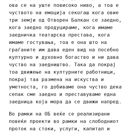
ова се на уште повисоко ниво, а тоа е
чуството на емоција секогаш кога овие
три земји од Отворен Балкан се заедно,
кога заедно продуцираме, кога имаме
заедничка театарска престава, кога
имаме гостувања, тоа е она што на
граѓаните им дава еден вид на посебно
културно и духовно богаство и ни дава
чуство на заедништво. Така да покрај
тоа движење на културните работници,
покрај таа размена на искуства и
уметноста, го добиваме она чуство дека
сепак сме заедно и преставуваме една
заедница која мора да се движи напред.
Во рамки на ОБ веќе се реализирани
повеќе проекти во рамки на слободниот
проток на стоки, услуги, капитал и