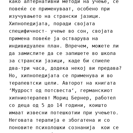
како алтернативни методи на учење, се
повеќе се применуваат, особено при
изучувањето на странски јазици.
Хипнопедијата, поради својата
специфичност- учење во сон, својата
примена повеќе ја остварува на
индивидуален план. Впречем, можете ли
да замислите да се запишете во школа
за странски јазици, каде би спиеле
два-три часа, додека некој ви предава?
Но, хипнопедијата се применува и во
терапевтски цели. Авторот на книгата
‘Мудрост од потсвеста‘, германскиот
хипниотерапевт Мориц Бернер, работeл
со деца од 5 до 14 години, коишто
имаат извесни потешкотии при учењето.
Неговата терапија е збогатена и со
поновите психолошки сознанија кои се