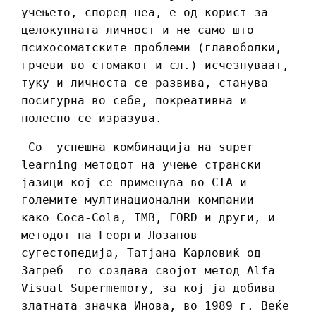
учењето, според неа, е од корист за
целокупната личност и не само што
психосоматските проблеми (главоболки,
грчеви во стомакот и сл.) исчезнуваат,
туку и личноста се развива, станува
посигурна во себе, покреативна и
полесно се изразува.
Со успешна комбинација на super
learning методот на учење странски
јазици кој се применува во CIA и
големите мултинационални компании
како Coca-Cola, IMB, FORD и други, и
методот на Георги Лозанов-
сугестопедија, Татјана Карловиќ од
Загреб го создава својот метод Alfa
Visual Supermemory, за кој ја добива
златната значка Инова, во 1989 г. Веќе