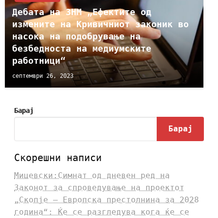
Дебата на ЗНМ „Ефектите од
измените на Кривичниот законик во
насока на подобрување на
безбедноста на медиумските
работници“
септември 26, 2023
Барај
Барај
Скорешни написи
Мицевски:Симнат од дневен ред на
Законот за спроведување на проектот
„Скопје – Европска престолнина за 2028
година“: Ќе се разгледува кога ќе се