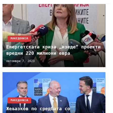
МАКЕДОНИЈА
Енергетската криза „изеде“ проекти
вредни 220 милиони евра
октомври 7, 2023
МАКЕДОНИЈА
Жељазков по средбата со