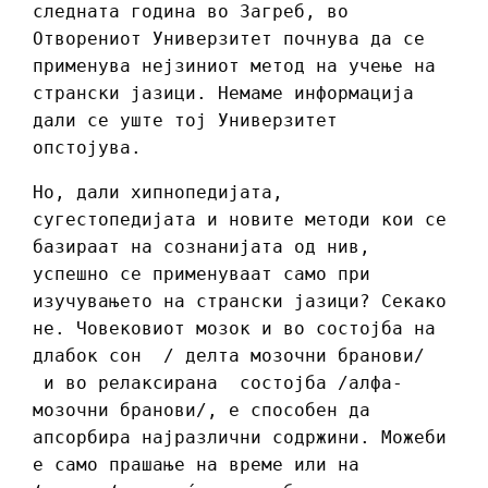
следната година во Загреб, во
Отворениот Универзитет почнува да се
применува нејзиниот метод на учење на
странски јазици. Немаме информација
дали се уште тој Универзитет
опстојува.
Но, дали хипнопедијата,
сугестопедијата и новите методи кои се
базираат на сознанијата од нив,
успешно се применуваат само при
изучувањето на странски јазици? Секако
не. Човековиот мозок и во состојба на
длабок сон / делта мозочни бранови/
и во релаксирана состојба /алфа-
мозочни бранови/, е способен да
апсорбира најразлични содржини. Можеби
е само прашање на време или на