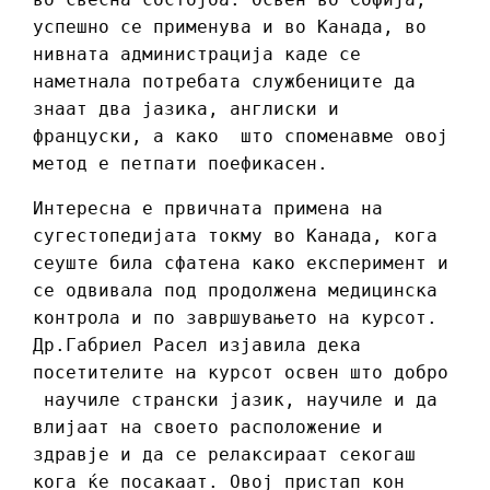
успешно се применува и во Канада, во
нивната администрација каде се
наметнала потребата службениците да
знаат два јазика, англиски и
француски, а како што споменавме овој
метод е петпати поефикасен.
Интересна е првичната примена на
сугестопедијата токму во Канада, кога
сеуште била сфатена како експеримент и
се одвивала под продолжена медицинска
контрола и по завршувањето на курсот.
Др.Габриел Расел изјавила дека
посетителите на курсот освен што добро
научиле странски јазик, научиле и да
влијаат на своето расположение и
здравје и да се релаксираат секогаш
кога ќе посакаат. Овој пристап кон