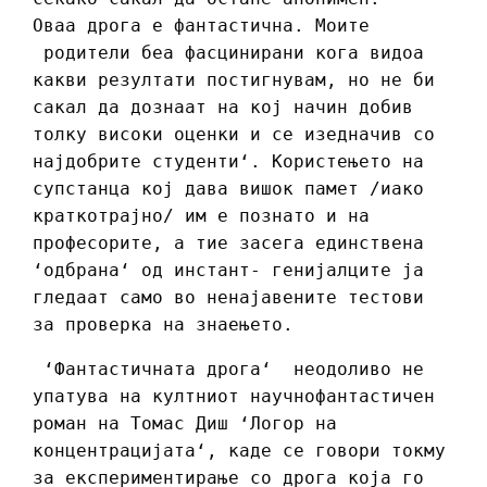
Оваа дрога е фантастична. Моите
родители беа фасцинирани кога видоа
какви резултати постигнувам, но не би
сакал да дознаат на кој начин добив
толку високи оценки и се изедначив со
најдобрите студенти‘. Користењето на
супстанца кој дава вишок памет /иако
краткотрајно/ им е познато и на
професорите, а тие засега единствена
‘одбрана‘ од инстант- генијалците ја
гледаат само во ненајавените тестови
за проверка на знаењето.
‘Фантастичната дрога‘ неодоливо не
упатува на култниот научнофантастичен
роман на Томас Диш ‘Логор на
концентрацијата‘, каде се говори токму
за експериментирање со дрога која го