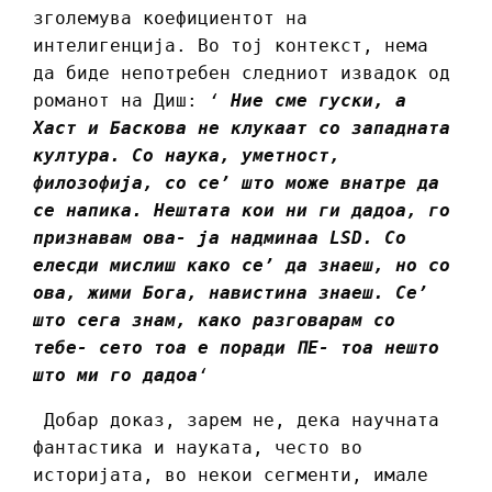
зголемува коефициентот на
интелигенција. Во тој контекст, нема
да биде непотребен следниот извадок од
романот на Диш:
‘
Ние сме гуски, а
Хаст и Баскова не клукаат со западната
култура. Со наука, уметност,
филозофија, со се’ што може внатре да
се напика. Нештата кои ни ги дадоа, го
признавам ова- ја надминаа LSD. Со
елесди мислиш како се’ да знаеш, но со
ова, жими Бога, навистина знаеш. Се’
што сега знам, како разговарам со
тебе- сето тоа е поради ПЕ- тоа нешто
што ми го дадоа
‘
Добар доказ, зарем не, дека научната
фантастика и науката, често во
историјата, во некои сегменти, имале