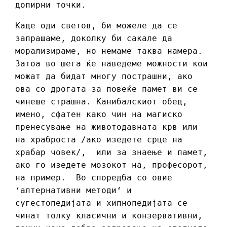
допирни точки.
Каде оди светов, би можеле да се
запрашаме, доколку би сакале да
морализираме, но немаме таква намера.
Затоа во шега ќе наведеме можности кои
можат да бидат многу пострашни, ако
ова со дрогата за повеќе памет ви се
чинеше страшна. Канибалскиот обед,
имено, сфатен како чин на магиско
пренесување на животодавната крв или
на храброста /ако изедете срце на
храбар човек/, или за знаење и памет,
ако го изедете мозокот на, професорот,
на пример. Во споредба со овие
‘алтернативни методи‘ и
сугестопедијата и хипнопедијата се
чинат толку класични и конзервативни,