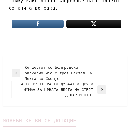
токму како добро загревање на столчето
со книга во рака.
Концертот со Белградска
филхармонија е трет настап на
Мехта во Скопје
АГЕЛЕР: СЕ РАЗГЛЕДУВААТ И ДРУГИ
ИМИЊА ЗА ЦРНАТА ЛИСТА НА СТЕЈТ
ДЕПАРТМЕНТОТ
МОЖЕБИ ЌЕ ВИ СЕ ДОПАДНЕ