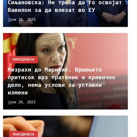
Сиљановска: Не треба да го освојат
Вавилон за да влезат во ЕУ
јуни 26, 2025
МАКЕДОНИЈА
Мизрахи до Маричиќ: Вршењето
притисок врз пратеник е кривично
дело, нема услови за уставни
измени
јуни 20, 2023
МАКЕДОНИЈА