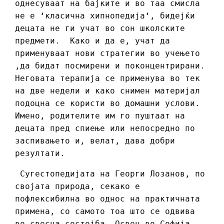
однесуваат на бајките и во таа смисла
не е ‘класична хипнопедија‘, бидејќи
децата не ги учат во сон школските
предмети. Како и да е, учат да
применуваат нови стратегии во учењето
,да бидат посмирени и поконцентрирани.
Неговата терапија се применува во тек
на две недели и како снимен материјал
подоцна се користи во домашни услови.
Имено, родителите им го пуштаат на
децата пред спиење или непосредно по
заспивањето и, велат, дава добри
резултати.
Сугестопедијата на Георги Лозанов, по
својата природа, секако е
пофлексибилна во однос на практичната
примена, со самото тоа што се одвива
во свесна состојба. Освен во Софија,