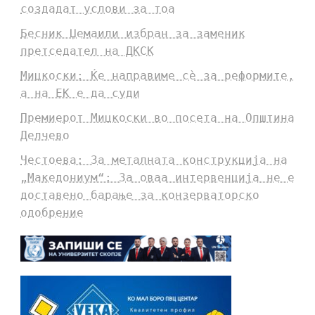
создадат услови за тоа
Бесник Џемаили избран за заменик
претседател на ДКСК
Мицкоски: Ќе направиме сè за реформите,
а на ЕК е да суди
Премиерот Мицкоски во посета на Општина
Делчево
Честоева: За металната конструкција на
„Македониум“: За оваа интервенција не е
доставено барање за конзерваторско
одобрение