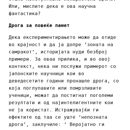
Или, мислите дека е ова научна
фантастика?
Дрога за повеќе памет
Дека експериментирањето може да отиде
во крајност и да ја допре ‘зоната на
самракот‘, историјата нуди безброј
примери. За оваа прилика, и во овој
контекст, нека ни послужи примерот со
јапонските научници кои во
деведесетите години пронашле дрога, со
која поглупавите или помрзливите
ученици, можат да постигнат поголеми
резултати и од најинтелигентните кои
не ја користат. Истражувајќи ги
ефектите од таа се уште ‘непозната
дрога’, заклучиле: ‘ Веројатно ги