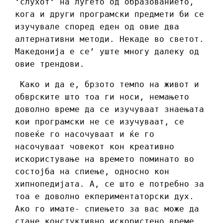
‘слухот‘ на луѓето од образованието,
кога и други програмски предмети би се
изучувале според еден од овие два
алтернативни методи. Некаде во светот.
Македонија е се’ уште многу далеку од
овие трендови.
Како и да е, брзото темпо на живот и
обврските што тоа ги носи, немањето
доволно време да се изучуваат знаењата
кои програмски не се изучуваат, се
повеќе го насочуваат и ќе го
насочуваат човекот кон креативно
искористување на времето поминато во
состојба на спиење, односно кон
хипнопедијата. А, се што е потребно за
тоа е доволно екпериментаторски дух.
Ако го имате- спиењето за вас може да
стане констуктивно искористено време.