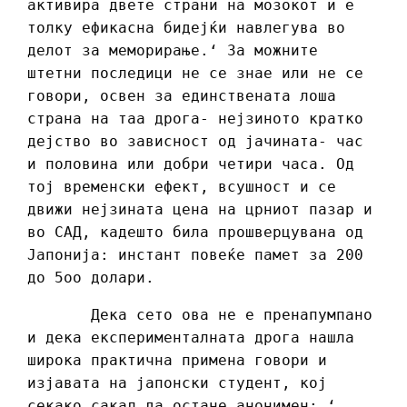
активира двете страни на мозокот и е
толку ефикасна бидејќи навлегува во
делот за меморирање.‘ За можните
штетни последици не се знае или не се
говори, освен за единствената лоша
страна на таа дрога- нејзиното кратко
дејство во зависност од јачината- час
и половина или добри четири часа. Од
тој временски ефект, всушност и се
движи нејзината цена на црниот пазар и
во САД, кадешто била прошверцувана од
Јапонија: инстант повеќе памет за 200
до 5оо долари.
Дека сето ова не е пренапумпано
и дека експерименталната дрога нашла
широка практична примена говори и
изјавата на јапонски студент, кој
секако сакал да остане анонимен: ‘