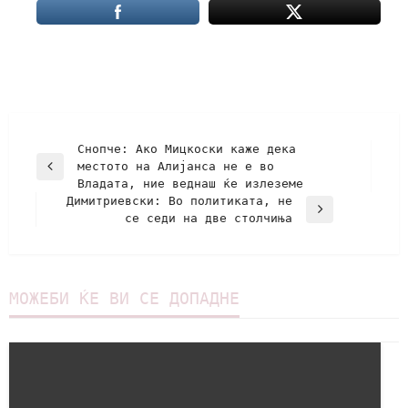
Снопче: Ако Мицкоски каже дека
местото на Алијанса не е во
Владата, ние веднаш ќе излеземе
Димитриевски: Во политиката, не
се седи на две столчиња
МОЖЕБИ ЌЕ ВИ СЕ ДОПАДНЕ