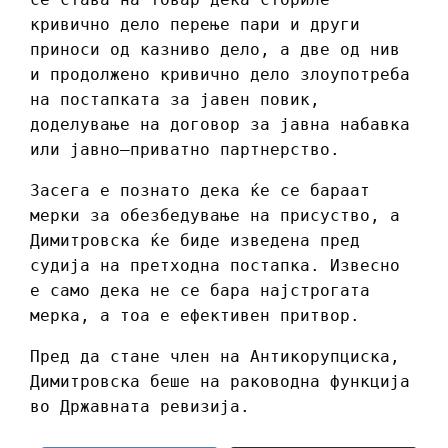
кривично дело перење пари и други
приноси од казниво дело, а две од нив
и продолжено кривично дело злоупотреба
на постапката за јавен повик,
доделување на договор за јавна набавка
или јавно–приватно партнерство.
Засега е познато дека ќе се бараат
мерки за обезбедување на присуство, а
Димитровска ќе биде изведена пред
судија на претходна постапка. Извесно
е само дека не се бара најстрогата
мерка, а тоа е ефективен притвор.
Пред да стане член на Антикорупциска,
Димитровска беше на раководна функција
во Државната ревизија.