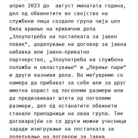
април 2023 до август минатата година,
дел од обвинетите во својство на
службени лица создале група чија цел
била вршење на кривични дела
„Злоупотреба на постапката за јавен
повик“, доделување на договор за јавна
набавка или јавно–приватно
партнерство, „Злоупотреба на службена
положба и овластување“ и „Перење пари“
и други казниви дела. Во меѓувреме со
намера да прибават за себе или за друг
имотна корист од поголеми размери или
да предизвикаат штета од поголеми
размери, дел од останатите обвинети
станале припадници на оваа група. Тие
договарајќи се со други можни учесници
заради изигрување на постапката за
доделување на договори за јавна