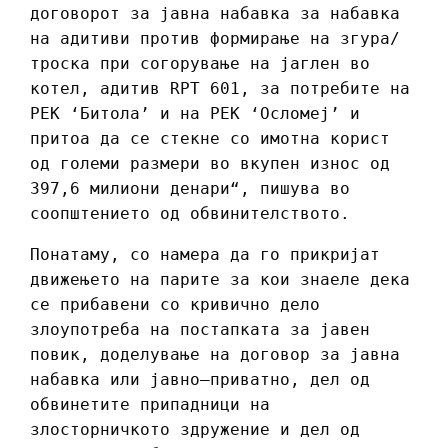
договорот за јавна набавка за набавка
на адитиви против формирање на згура/
троска при согорување на јаглен во
котел, адитив RPT 601, за потребите на
РЕК ‘Битола’ и на РЕК ‘Осломеј’ и
притоа да се стекне со имотна корист
од големи размери во вкупен износ од
397,6 милиони денари“, пишува во
соопштението од обвинителството.
Понатаму, со намера да го прикријат
движењето на парите за кои знаеле дека
се прибавени со кривично дело
злоупотреба на постапката за јавен
повик, доделување на договор за јавна
набавка или јавно–приватно, дел од
обвинетите припадници на
злосторничкото здружение и дел од