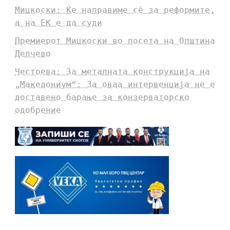
Мицкоски: Ќе направиме сè за реформите,
а на ЕК е да суди
Премиерот Мицкоски во посета на Општина
Делчево
Честоева: За металната конструкција на
„Македониум“: За оваа интервенција не е
доставено барање за конзерваторско
одобрение