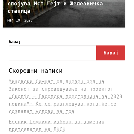
спојува Ист Гејт и Железничка
станица
мај 19, 2023
Барај
Барај
Скорешни написи
Мицевски:Симнат од дневен ред на
Законот за спроведување на проектот
„Скопје – Европска престолнина за 2028
година“: Ќе се разгледува кога ќе се
создадат услови за тоа
Бесник Џемаили избран за заменик
претседател на ДКСК