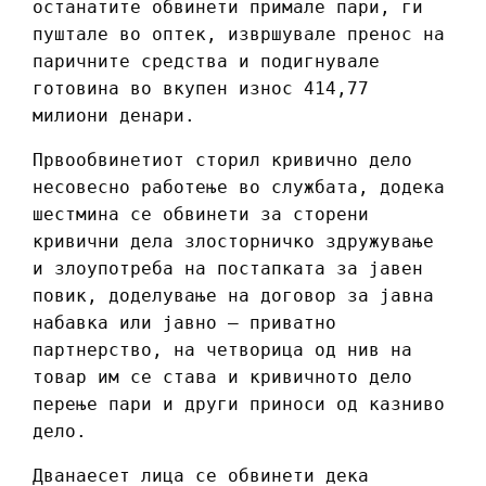
останатите обвинети примале пари, ги
пуштале во оптек, извршувале пренос на
паричните средства и подигнувале
готовина во вкупен износ 414,77
милиони денари.
Првообвинетиот сторил кривично дело
несовесно работење во службата, додека
шестмина се обвинети за сторени
кривични дела злосторничко здружување
и злоупотреба на постапката за јавен
повик, доделување на договор за јавна
набавка или јавно – приватно
партнерство, на четворица од нив на
товар им се става и кривичното дело
перење пари и други приноси од казниво
дело.
Дванаесет лица се обвинети дека