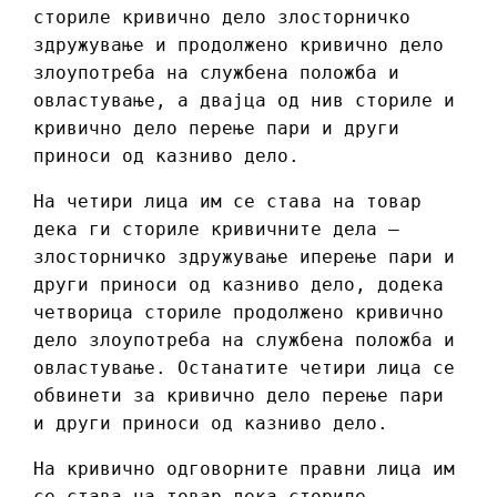
сториле кривично дело злосторничко
здружување и продолжено кривично дело
злоупотреба на службена положба и
овластување, а двајца од нив сториле и
кривично дело перење пари и други
приноси од казниво дело.
На четири лица им се става на товар
дека ги сториле кривичните дела –
злосторничко здружување иперење пари и
други приноси од казниво дело, додека
четворица сториле продолжено кривично
дело злоупотреба на службена положба и
овластување. Останатите четири лица се
обвинети за кривично дело перење пари
и други приноси од казниво дело.
На кривично одговорните правни лица им
се става на товар дека сториле