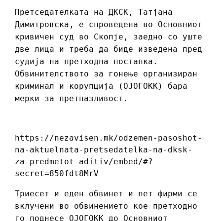
Претседателката на ДКСК, Татјана
Димитровска, е спроведена во Основниот
кривичен суд во Скопје, заедно со уште
две лица и треба да биде изведена пред
судија на претходна постапка.
Обвинителството за гонење организиран
криминал и корупција (ОЈОГОКК) бара
мерки за претпазливост.
https://nezavisen.mk/odzemen-pasoshot-
na-aktuelnata-pretsedatelka-na-dksk-
za-predmetot-aditiv/embed/#?
secret=850fdt8MrV
Триесет и еден обвинет и пет фирми се
вклучени во обвинението кое претходно
го поднесе ОЈОГОКК до Основниот