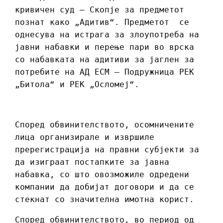
кривичен суд – Скопје за предметот
познат како „Адитив“. Предметот се
однесува на истрага за злоупотреба на
јавни набавки и перење пари во врска
со набавката на адитиви за јаглен за
потребите на АД ЕСМ – Подружница РЕК
„Битола“ и РЕК „Осломеј“.
Според обвинителството, осомничените
лица организирале и извршиле
пререгистрација на правни субјекти за
да изиграат постапките за јавна
набавка, со што овозможиле одредени
компании да добијат договори и да се
стекнат со значителна имотна корист.
Според обвинителството, во период од