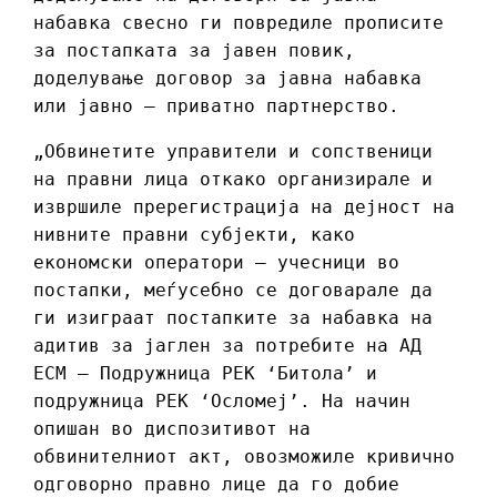
набавка свесно ги повредиле прописите
за постапката за јавен повик,
доделување договор за јавна набавка
или јавно – приватно партнерство.
„Обвинетите управители и сопственици
на правни лица откако организирале и
извршиле пререгистрација на дејност на
нивните правни субјекти, како
економски оператори – учесници во
постапки, меѓусебно се договарале да
ги изиграат постапките за набавка на
адитив за јаглен за потребите на АД
ЕСМ – Подружница РЕК ‘Битола’ и
подружница РЕК ‘Осломеј’. На начин
опишан во диспозитивот на
обвинителниот акт, овозможиле кривично
одговорно правно лице да го добие