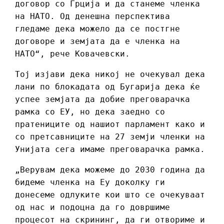
договор со Грција и да станеме членка
на НАТО. Од денешна перспектива
гледаме дека можело да се постгне
договоре и земјата да е членка на
НАТО“, рече Ковачевски.
Тој изјави дека никој не очекувал дека
лани по блокадата од Бугарија дека ќе
успее земјата да добие преговарачка
рамка со ЕУ, но дека заедно со
пратениците од нашиот парламент како и
со претсавниците на 27 земји членки на
Унијата сега имаме преговарачка рамка.
„Верувам дека можеме до 2030 година да
бидеме членка на Еу доколку ги
донесеме одлуките кои што се очекуваат
од нас и подоцна да го довршиме
процесот на скрининг, да ги отвориме и