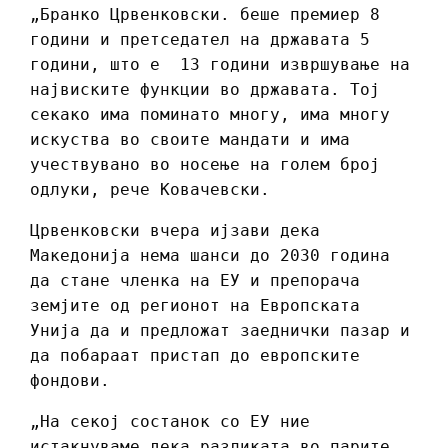
„Бранко Црвенковски. беше премиер 8
години и претседател на државата 5
години, што е 13 години извршување на
највиските функции во државата. Тој
секако има поминато многу, има многу
искуства во своите мандати и има
учествувано во носење на голем број
одлуки, рече Ковачевски.
Црвенковски вчера ијзави дека
Македонија нема шанси до 2030 година
да стане членка на ЕУ и препорача
земјите од регионот на Европската
Унија да и предложат заеднички пазар и
да побараат пристап до европските
фондови.
„На секој состанок со ЕУ ние
истакнуваме дека разликата во парите