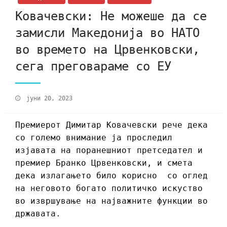
Ковачевски: Не можеше да се
замисли Македонија во НАТО
во времето на Црвенковски,
сега преговараме со ЕУ
јуни 20, 2023
Премиерот Димитар Ковачевски рече дека
со големо внимание ја проследил
изјавата на поранешниот претседател и
премиер Бранко Црвенковски, и смета
дека излагањето било корисно со оглед
на неговото богато политичко искуство
во извршување на најважните функции во
државата.