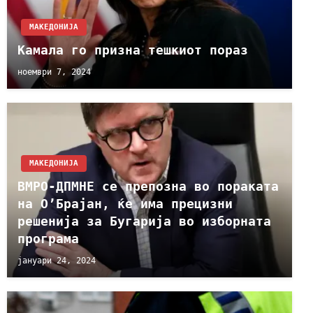
МАКЕДОНИЈА
Камала го призна тешкиот пораз
ноември 7, 2024
МАКЕДОНИЈА
ВМРО-ДПМНЕ се препозна во пораката
на О’Брајан, ќе има прецизни
решенија за Бугарија во изборната
програма
јануари 24, 2024