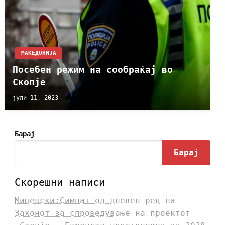
МАКЕДОНИЈА
Посебен режим на сообраќај во
Скопје
јули 11, 2023
Барај
Барај
Скорешни написи
Мицевски:Симнат од дневен ред на
Законот за спроведување на проектот