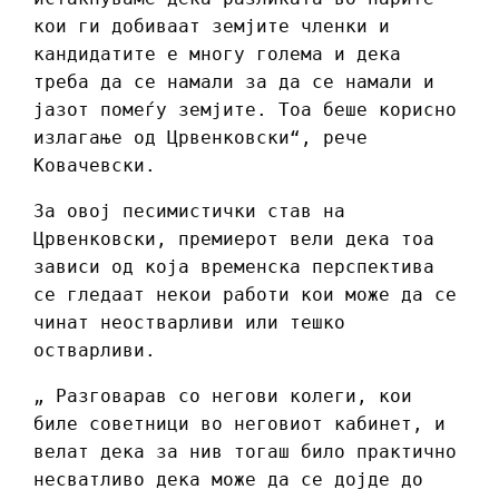
кои ги добиваат земјите членки и
кандидатите е многу голема и дека
треба да се намали за да се намали и
јазот помеѓу земјите. Тоа беше корисно
излагање од Црвенковски“, рече
Ковачевски.
За овој песимистички став на
Црвенковски, премиерот вели дека тоа
зависи од која временска перспектива
се гледаат некои работи кои може да се
чинат неостварливи или тешко
остварливи.
„ Разговарав со негови колеги, кои
биле советници во неговиот кабинет, и
велат дека за нив тогаш било практично
несватливо дека може да се дојде до