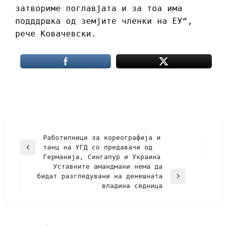
затвориме поглавјата и за тоа има
подддршка од земјите членки на ЕУ“,
рече Ковачевски.
Работилници за кореографија и
танц на УГД со предавачи од
Германија, Сингапур и Украина
Уставните амандмани нема да
бидат разгледувани на денешната
владина седница