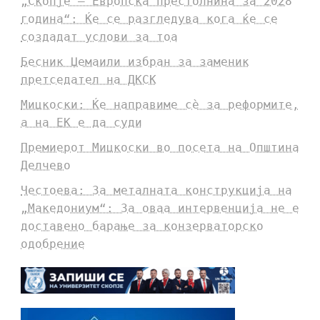
„Скопје – Европска престолнина за 2028
година“: Ќе се разгледува кога ќе се
создадат услови за тоа
Бесник Џемаили избран за заменик
претседател на ДКСК
Мицкоски: Ќе направиме сè за реформите,
а на ЕК е да суди
Премиерот Мицкоски во посета на Општина
Делчево
Честоева: За металната конструкција на
„Македониум“: За оваа интервенција не е
доставено барање за конзерваторско
одобрение