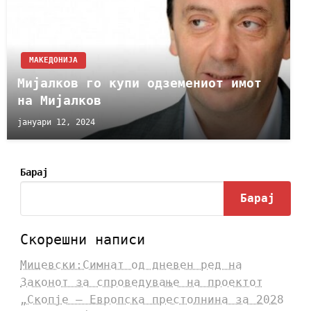
МАКЕДОНИЈА
Мијалков го купи одземениот имот
на Мијалков
јануари 12, 2024
Барај
Барај
Скорешни написи
Мицевски:Симнат од дневен ред на
Законот за спроведување на проектот
„Скопје – Европска престолнина за 2028