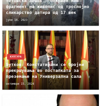
тетовски Лешок – откриен нов
фрагмент на живопис од трослојно
сликарство датира од 17 век
јуни 14, 2023
КУЛТУРА
Љутков: Констатирани се бројни
прекршувања во постапката за
преземање на Универзална сала
октомври 15, 2024