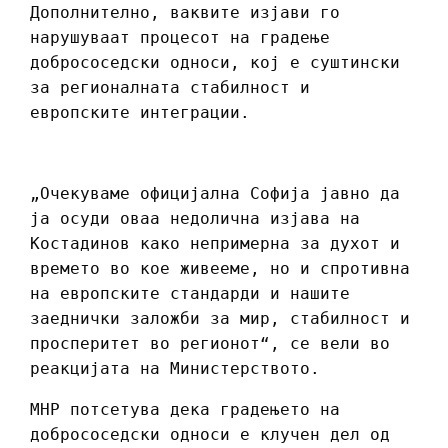
Дополнително, ваквите изјави го
нарушуваат процесот на градење
добрососедски односи, кој е суштински
за регионалната стабилност и
европските интеграции.
„Очекуваме официјална Софија јавно да
ја осуди оваа недолична изјава на
Костадинов како непримерна за духот и
времето во кое живееме, но и спротивна
на европските стандарди и нашите
заеднички заложби за мир, стабилност и
просперитет во регионот“, се вели во
реакцијата на Министерството.
МНР потсетува дека градењето на
добрососедски односи е клучен дел од