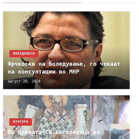
МАКЕДОНИЈА
Фрчкоски на боледување, го чекаат
на консултации во МНР
август 20, 2024
КУЛТУРА
Во црквата Св.Богородица во