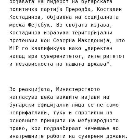
објавата на лидерот на бугарската
политичка партија Преродба, Костадин
Костадинов, објавена на социјалната
мрежа Фејсбук. Во својата изјава,
Костадинов изразува територијални
претензии кон Северна Македонија, што
МНР го квалификува како „директен
напад врз суверенитетот, интегритетот
и независноста на нашата држава“.
Во реакцијата, Министерството
нагласува дека ваквите изјави на
бугарски официјални лица се не само
неприфатливи, туку и спротивни на
основните принципи на меѓународното
право, кои подразбираат немешање во
внатрешните работи на суверени држави.