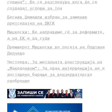
година“: Ќе се разгледува кога ќе се
создадат услови за тоа
Бесник Џемаили избран за заменик
претседател на ДКСК
Мицкоски: Ќе направиме сè за реформите,
а на ЕК е да суди
Премиерот Мицкоски во посета на Општина
Делчево
Честоева: За металната конструкција на
„Македониум“: За оваа интервенција не е
доставено барање за конзерваторско
одобрение