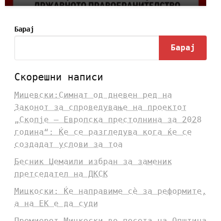
Барај
Барај
Скорешни написи
Мицевски:Симнат од дневен ред на
Законот за спроведување на проектот
„Скопје – Европска престолнина за 2028
година“: Ќе се разгледува кога ќе се
создадат услови за тоа
Бесник Џемаили избран за заменик
претседател на ДКСК
Мицкоски: Ќе направиме сè за реформите,
а на ЕК е да суди
Премиерот Мицкоски во посета на Општина