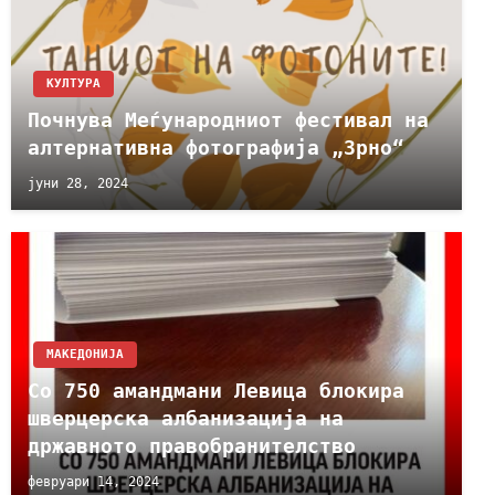
КУЛТУРА
Почнува Mеѓународниот фестивал на
алтернативна фотографија „Зрно“
јуни 28, 2024
МАКЕДОНИЈА
Со 750 амандмани Левица блокира
шверцерска албанизација на
државното правобранителство
февруари 14, 2024