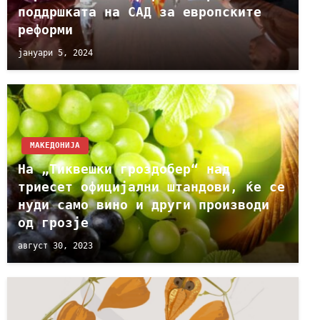
поддршката на САД за европските
реформи
јануари 5, 2024
МАКЕДОНИЈА
На „Тиквешки гроздобер“ над
триесет официјални штандови, ќе се
нуди само вино и други производи
од грозје
август 30, 2023