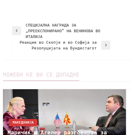
СПЕЦИЈАЛНА НАГРАДА ЗА
„ПРЕЕКСПОНИРАНО“ НА ВЕНИНОВА ВО
ИТАЛИЈА
Реакции во Скопје и во Софија за
Резолуцијата на Бундестагот
МОЖЕБИ ЌЕ ВИ СЕ ДОПАДНЕ
МАКЕДОНИЈА
Маричиќ и Агелер разговараа за