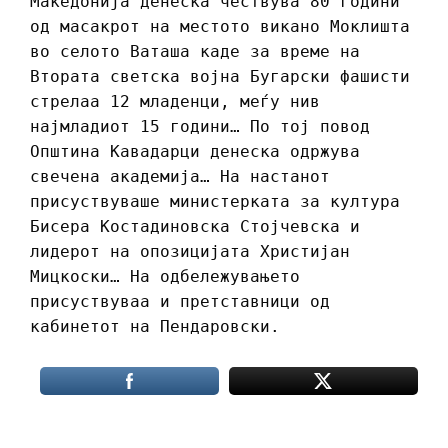
Македонија денеска чествува 80 години
од масакрот на местото викано Моклишта
во селото Ваташа каде за време на
Втората светска војна Бугарски фашисти
стрелаа 12 младенци, меѓу нив
најмладиот 15 години… По тој повод
Општина Кавадарци денеска одржува
свечена академија… На настанот
присуствуваше министерката за култура
Бисера Костадиновска Стојчевска и
лидерот на опозицијата Христијан
Мицкоски… На одбележувањето
присуствуваа и претставници од
кабинетот на Пендаровски.