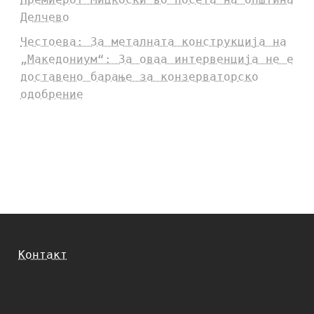
Делчево
Честоева: За металната конструкција на
„Македониум“: За оваа интервенција не е
доставено барање за конзерваторско
одобрение
Контакт