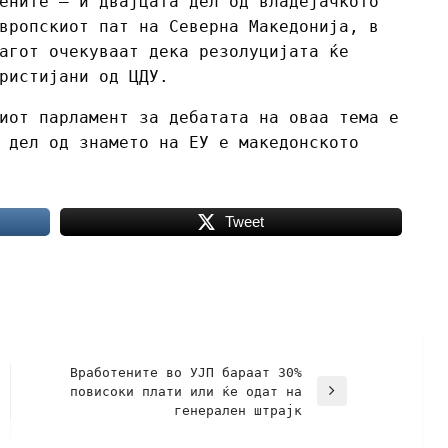
ените – и двајцата дел од владејачкото
вропскиот пат на Северна Македонија, в
агот очекуваат дека резолуцијата ќе
ристијани од ЦДУ.
иот парламент за дебатата на оваа тема е
 дел од знамето на ЕУ е македонското
Tweet
Вработените во УЈП бараат 30%
повисоки плати или ќе одат на
генерален штрајк