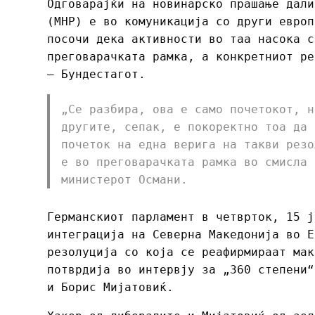
Одговарајќи на новинарско прашање дали
(МНР) е во комуникација со други европ
посочи дека активности во таа насока с
преговарачката рамка, а конкретниот ре
– Бундестагот.
„Се разбира, ова е само почетокот, н
другите, сепак, е покоректно тоа да 
почеток на една верига на такви резо
е во преговарачката рамка во смисла 
министерот Османи.
Германскиот парламент в четврток, 15 ј
интеграција на Северна Македонија во Е
резолуција со која се реафирмираат мак
потврдија во интервју за „360 степени“
и Борис Мијатовиќ.