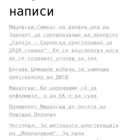
написи
Мицевски:Симнат од дневен ред на
Законот за спроведување на проектот
„Скопје – Европска престолнина за
2028 година“: Ќе се разгледува кога
ќе се создадат услови за тоа
Бесник Џемаили избран за заменик
претседател на ДКСК
Мицкоски: Ќе направиме сè за
реформите, а на ЕК е да суди
Премиерот Мицкоски во посета на
Општина Делчево
Честоева: За металната конструкција
на „Македониум“: За оваа