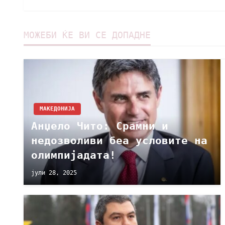
МОЖЕБИ ЌЕ ВИ СЕ ДОПАДНЕ
МАКЕДОНИЈА
Анџело Чито: Срамни и
недозволиви беа условите на
олимпијадата!
јули 28, 2025