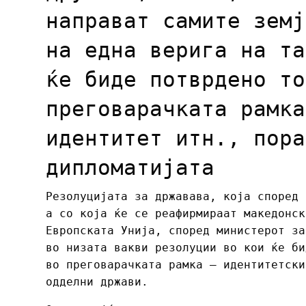
направат самите земј
на една верига на та
ќе биде потврдено то
преговарачката рамка
идентитет итн., пора
дипломатијата
Резолуцијата за државава, која според 
а со која ќе се реафирмираат македонск
Европската Унија, според министерот за
во низата вакви резолуции во кои ќе би
во преговарачката рамка – идентитетски
одделни држави.