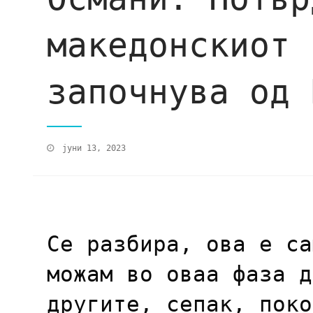
македонскиот 
започнува од 
јуни 13, 2023
Се разбира, ова е са
можам во оваа фаза д
другите, сепак, поко