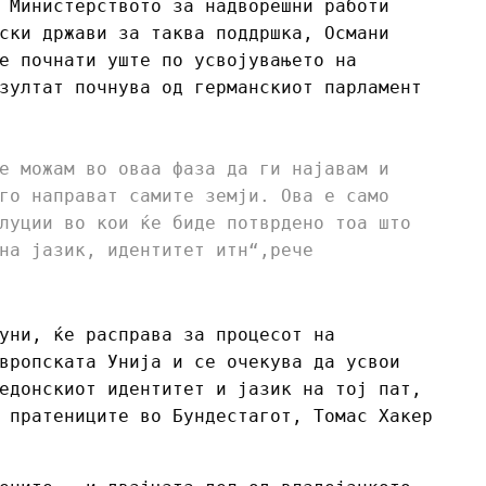
 Министерството за надворешни работи
ски држави за таква поддршка, Османи
е почнати уште по усвојувањето на
зултат почнува од германскиот парламент
е можам во оваа фаза да ги најавам и
го направат самите земји. Ова е само
луции во кои ќе биде потврдено тоа што
на јазик, идентитет итн“,рече
уни, ќе расправа за процесот на
вропската Унија и се очекува да усвои
едонскиот идентитет и јазик на тој пат,
 пратениците во Бундестагот, Томас Хакер