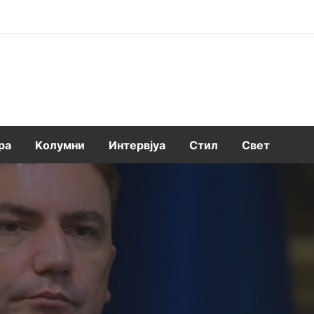
ра
Kолумни
Интервјуа
Стил
Свет