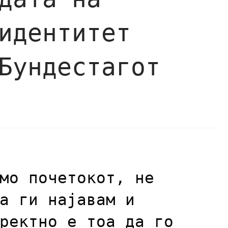
идентитет
Бундестагот
мо почетокот, не
а ги најавам и
ректно е тоа да го