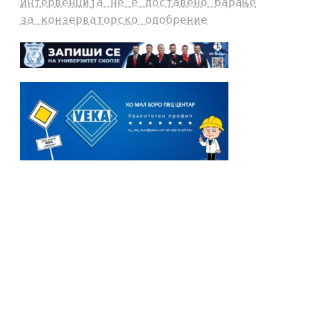
интервенција не е доставено барање
за конзерваторско одобрение