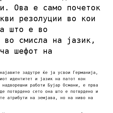
и. Ова е само почеток
кви резолуции во кои
а што е во
 во смисла на јазик,
ча шефот на
најавите задутре ќе ја усвои Германија,
иот идентитет и јазик на патот кон
 надворешни работи Бујар Османи, е прва
де потврдено сето она што е потврдено и
те атрибути на земјава, но на ниво на