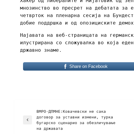
Хакер од либералите и Мијатовиќ од зел
мнозинство во пресрет на дебатата за е
четврток на пленарна сесија на Бундест
добие поддршка и од опозициските демох
Најавата на веб-страницата на германск
илустрирана со сложувалка во која еден
државно знаме.
Share on Facebook
ВМРО-ДПМНЕ:Ковачевски не сака
договор за уставни измени, турка
бугарско сценарио за обезличување
на државата