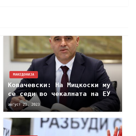
МАКЕДОНИЈА
Ковачевски: На Мицкоски му
се седи во чекалната на ЕУ
август 21, 2023