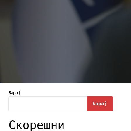
Барај
Барај
Скорешни