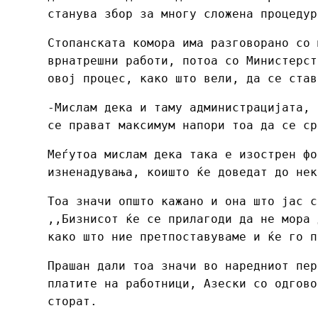
станува збор за многу сложена процедур
Стопанската комора има разговорано со 
врнатрешни работи, потоа со Министерст
овој процес, како што вели, да се став
-Мислам дека и таму администрацијата, 
се прават максимум напори тоа да се ср
Меѓутоа мислам дека така е изострен фо
изненадувања, коишто ќе доведат до нек
Тоа значи општо кажано и она што јас с
,,Бизнисот ќе се прилагоди да не мора 
како што ние претпоставуваме и ќе го п
Прашан дали тоа значи во наредниот пе
платите на работници, Азески со одгово
сторат.