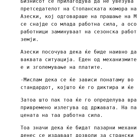
Бизнисот се прилагодува да не увезува 
претседателот на Стопанската комора на
Азески, кој одговараше на прашање на М
се снајде со млада работна сила, а осо
работници заминуваат на сезонска работ
земји.
Азески посочува дека ќе биде наивно да
ваквата ситуација. Еден од механизмите
е и зголемување на платите.
-Мислам дека се ќе зависи понатаму во 
стандардот, којшто ќе го диктира и ќе 
Затоа што пак тоа ќе го определува вра
привремено излегува од државата. На па
цената на таа работна сила.
Тоа значи дека ќе бидат пазарни механи
денес се издаваат дозволи за странски 