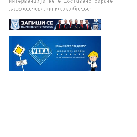
интервенција не е доставено барање
за конзерваторско одобрение