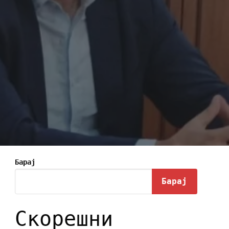
Барај
Барај
Скорешни