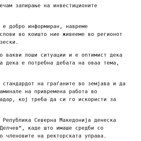
ечам запирање на инвестиционите
 е добро информиран, навреме
слови во коишто ние живееме во регионот
зески.
о вакви лоши ситуации и е оптимист дека
а дека е потребна дебата на оваа тема,
 стандардот на граѓаните во земјава и да
аминале на привремена работа во
адар, кој треба да си го искористи за
 Република Северна Македонија денеска
Делчев“, каде што имаше средби со
о членовите на ректорската управа.