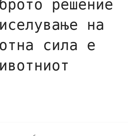
брото решение
иселување на
отна сила е
ивотниот