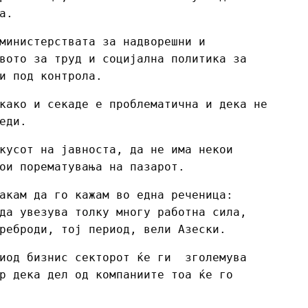
а.
министерствата за надворешни и
вото за труд и социјална политика за
и под контрола.
како и секаде е проблематична и дека не
еди.
кусот на јавноста, да не има некои
ои порематувања на пазарот.
акам да го кажам во една реченица:
да увезува толку многу работна сила,
реброди, тој период, вели Азески.
риод бизнис секторот ќе ги зголемува
р дека дел од компаниите тоа ќе го