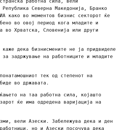
странска работна сила, вели
 Република Северна Македонија, Бранко
ИА како во моментов бизнис секторот ќе
бено во овој период кога младите и
а во Хрватска, Словенија или други
 каже дека бизнисмените не ја придвиделе
 за задржување на работниците и младите
понатамошниот тек од степенот на
биде во државата.
ќањето на таа работна сила, којашто
зарот ќе има одредена варијација на
зми, вели Азески. Забележува дека и ден
работници, но и Азески посочува дека