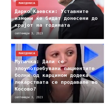
МАКЕДОНИЈА
Дарко Каевски: Уставните
измени ќе бидат донесени до
крајот на годината
септември 3, 2023
МАКЕДОНИЈА
Мулачка: Дали се
злоупотребувани пациентите
болни од карцином додека
лекарствата се продавале во
Косово?
септември 3, 2023