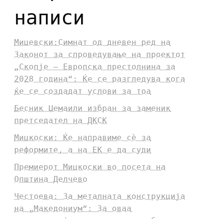
написи
Мицевски:Симнат од дневен ред на
Законот за спроведување на проектот
„Скопје – Европска престолнина за
2028 година“: Ќе се разгледува кога
ќе се создадат услови за тоа
Бесник Џемаили избран за заменик
претседател на ДКСК
Мицкоски: Ќе направиме сè за
реформите, а на ЕК е да суди
Премиерот Мицкоски во посета на
Општина Делчево
Честоева: За металната конструкција
на „Македониум“: За оваа