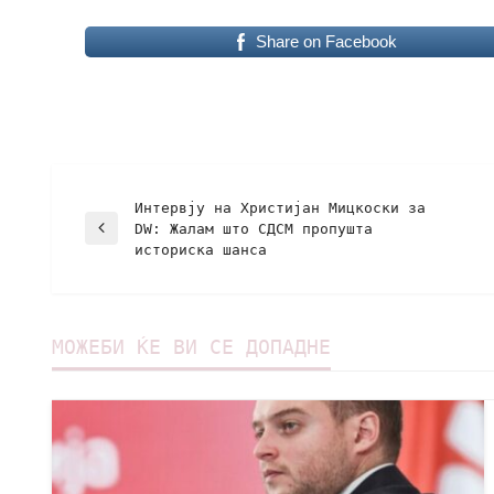
Share on Facebook
Интервју на Христијан Мицкоски за
DW: Жалам што СДСМ пропушта
историска шанса
МОЖЕБИ ЌЕ ВИ СЕ ДОПАДНЕ