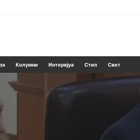
ра
Kолумни
Интервјуа
Стил
Свет