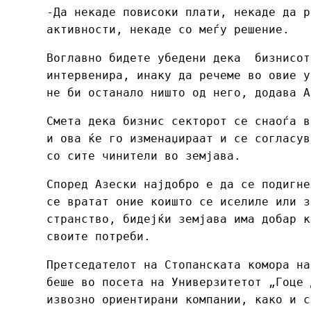
-Да некаде повисоки плати, некаде да р
активности, некаде со меѓу решение.
Воглавно бидете убедени дека бизнисот
интервенира, инаку да речеме во овие у
не би останало ништо од него, додава А
Смета дека бизнис секторот се снаоѓа в
и ова ќе го изменаџираат и се согласув
со сите чинители во земјава.
Според Азески најдобро е да се подигне
се вратат оние коишто се иселиле или з
странство, бидејќи земјава има добар к
своите потреби.
Претседателот на Стопанската комора на
беше во посета на Универзитетот „Гоце 
извозно ориентирани компании, како и с