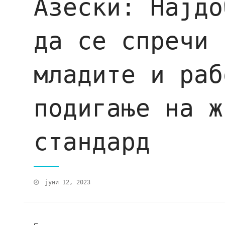
Азески: Најдо
да се спречи 
младите и раб
подигање на ж
стандард
јуни 12, 2023