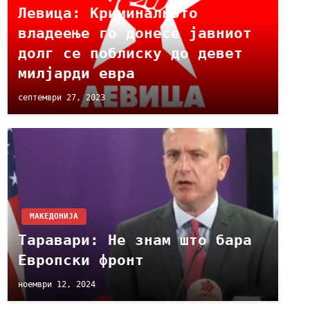
Левица: Криминалното
владеење го донесе јавниот
долг се поблиску до девет
милјарди евра
септември 27, 2023
МАКЕДОНИЈА
Таравари: Не знам што бара
Европски фронт
ноември 12, 2024