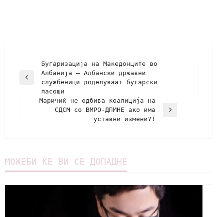
Бугаризација на Македонците во
Албанија – Албански државни
службеници доделуваат бугарски
пасоши
Маричиќ не одбива коалиција на
СДСМ со ВМРО-ДПМНЕ ако има
уставни измени?!
МОЖЕБИ ЌЕ ВИ СЕ ДОПАДНЕ