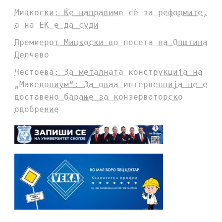
Мицкоски: Ќе направиме сè за реформите,
а на ЕК е да суди
Премиерот Мицкоски во посета на Општина
Делчево
Честоева: За металната конструкција на
„Македониум“: За оваа интервенција не е
доставено барање за конзерваторско
одобрение