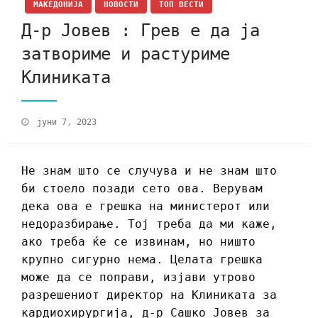
МАКЕДОНИЈА
НОВОСТИ
ТОП ВЕСТИ
Д-р Јовев : Грев е да ја
затвориме и растуриме
Клиниката
јуни 7, 2023
Не знам што се случува и не знам што
би стоело позади сето ова. Верувам
дека ова е грешка на министерот или
недоразбирање. Тој треба да ми каже,
ако треба ќе се извинам, но ништо
крупно сигурно нема. Целата грешка
може да се поправи, изјави утрово
разрешениот директор на Клиниката за
кардиохирургија, д-р Сашко Јовев за