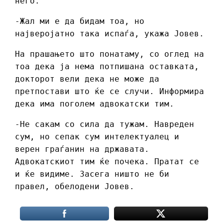
него.
-Жал ми е да бидам тоа, но
најверојатно така испаѓа, укажа Јовев.
На прашањето што понатаму, со оглед на
тоа дека ја нема потпишана оставката,
докторот вели дека не може да
претпостави што ќе се случи. Информира
дека има поголем адвокатски тим.
-Не сакам со сила да тужам. Навреден
сум, но сепак сум интелектуалец и
верен граѓанин на државата.
Адвокатскиот тим ќе почека. Пратат се
и ќе видиме. Засега ништо не би
правел, обелодени Јовев.