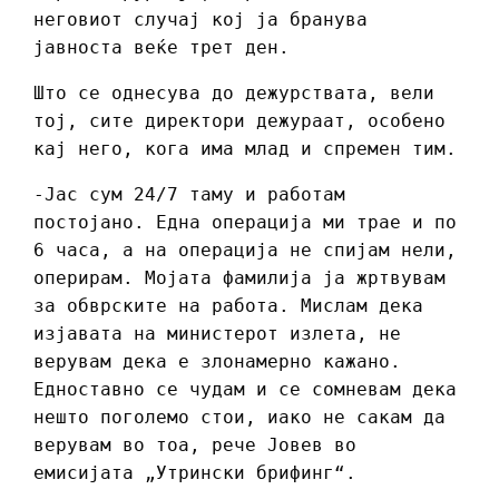
неговиот случај кој ја бранува
јавноста веќе трет ден.
Што се однесува до дежурствата, вели
тој, сите директори дежураат, особено
кај него, кога има млад и спремен тим.
-Јас сум 24/7 таму и работам
постојано. Една операција ми трае и по
6 часа, а на операција не спијам нели,
оперирам. Мојата фамилија ја жртвувам
за обврските на работа. Мислам дека
изјавата на министерот излета, не
верувам дека е злонамерно кажано.
Едноставно се чудам и се сомневам дека
нешто поголемо стои, иако не сакам да
верувам во тоа, рече Јовев во
емисијата „Утрински брифинг“.