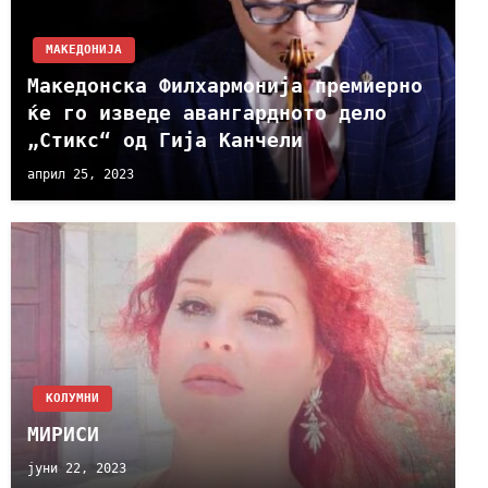
МАКЕДОНИЈА
Македонска Филхармонија премиерно
ќе го изведе авангардното дело
„Стикс“ од Гија Канчели
април 25, 2023
KОЛУМНИ
МИРИСИ
јуни 22, 2023