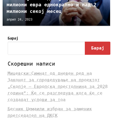
милиони евра еднократно и над 2
милиони секој месец
април 24, 2023
Барај
Барај
Скорешни написи
Мицевски:Симнат од дневен ред на
Законот за спроведување на проектот
„Скопје – Европска престолнина за 2028
година“: Ќе се разгледува кога ќе се
создадат услови за тоа
Бесник Џемаили избран за заменик
претседател на ДКСК