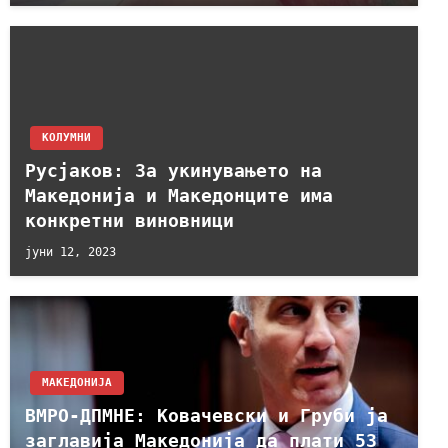
KОЛУМНИ
Русјаков: За укинувањето на
Македонија и Македонците има
конкретни виновници
јуни 12, 2023
МАКЕДОНИЈА
ВМРО-ДПМНЕ: Ковачевски и Груби ја
заглавија Македонија да плати 53