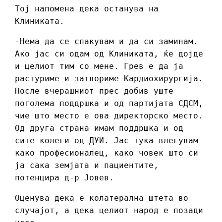
Тој напомена дека останува на
Клиниката.
-Нема да се спакувам и да си заминам.
Ако јас си одам од Клиниката, ќе дојде
и целиот тим со мене. Грев е да ја
растуриме и затвориме Кардиохирургија.
После вчерашниот прес добив уште
поголема поддршка и од партијата СДСМ,
чие што место е ова директорско место.
Од друга страна имам поддршка и од
сите колеги од ДУИ. Јас тука влегувам
како професионалец, како човек што си
ја сака земјата и пациентите,
потенцира д-р Јовев.
Оценува дека е колатерална штета во
случајот, а дека целиот народ е позади