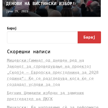
ДЕНОВИ НА ВИСТИНСКИ ИЗБОР!
јуни 29, 2023
Барај
Барај
Скорешни написи
Мицевски:Симнат од дневен ред на
Законот за спроведување на проектот
„Скопје – Европска престолнина за 2028
година“: Ќе се разгледува кога ќе се
создадат услови за тоа
Бесник Џемаили избран за заменик
претседател на ДКСК
Мицкоски: Ќе направиме сè за реформите,