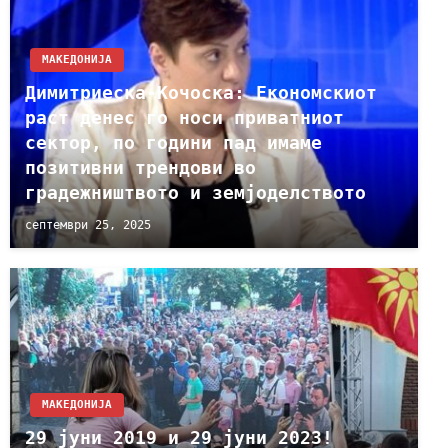
МАКЕДОНИЈА
Димитриеска-Кочоска: Економскиот
раст денес го носи приватниот
сектор, по години пад имаме
позитивни трендови во
градежништвото и земјоделството
септември 25, 2025
МАКЕДОНИЈА
29 јуни 2019 и 29 јуни 2023!