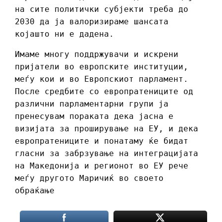
на сите политички субјекти треба до
2030 да ја валоризираме шансата
којашто ни е дадена.
Имаме многу поддржувачи и искрени
пријатели во европските институции,
меѓу кои и во Европскиот парламент.
После средбите со европратениците од
различни парламентарни групи ја
пренесувам пораката дека јасна е
визијата за проширување на ЕУ, и дека
европратениците и понатаму ќе бидат
гласни за забрзување на интеграцијата
на Македонија и регионот во ЕУ рече
меѓу другото Маричиќ во своето
обраќање