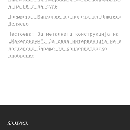
а на ЕК е да суди
Премиерот Мицкоски во посета на Општина
Делчево
Честоева: За металната конструкција на
„Македониум“: За оваа интервенција не е
доставено барање за конзерваторско
одобрение
Контакт