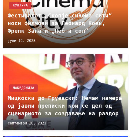
КУЛТУРА
Фестивалот „Скопје синема сити“
носи филмови за Леонард Коен,
Френк Запа и „Леб и сол“
јуни 12, 2023
МАКЕДОНИЈА
Мицкоски до Груевски: Немам намера
од јавни преписки кои се дел од
сценариото за создавање на раздор
септември 20, 2023