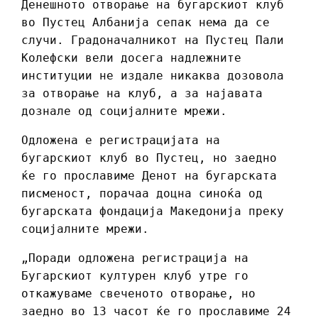
Денешното отворање на бугарскиот клуб
во Пустец Албанија сепак нема да се
случи. Градоначалникот на Пустец Пали
Колефски вели досега надлежните
институции не издале никаква дозовола
за отворање на клуб, а за најавата
дознале од социјалните мрежи.
Oдложена е регистрацијата на
бугарскиот клуб во Пустец, но заедно
ќе го прославиме Денот на бугарската
писменост, порачаа доцна синоќа од
бугарската фондација Македонија преку
социјалните мрежи.
„Поради одложена регистрација на
Бугарскиот културен клуб утре го
откажуваме свеченото отворање, но
заедно во 13 часот ќе го прославиме 24