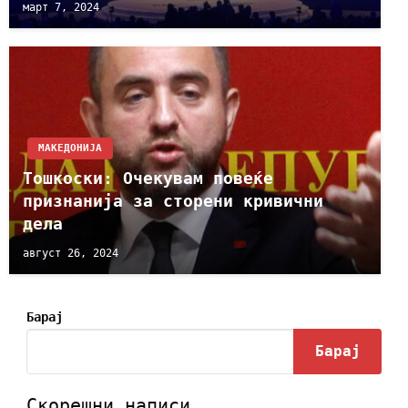
март 7, 2024
МАКЕДОНИЈА
Тошкоски: Oчекувам повеќе
признанија за сторени кривични
дела
август 26, 2024
Барај
Барај
Скорешни написи