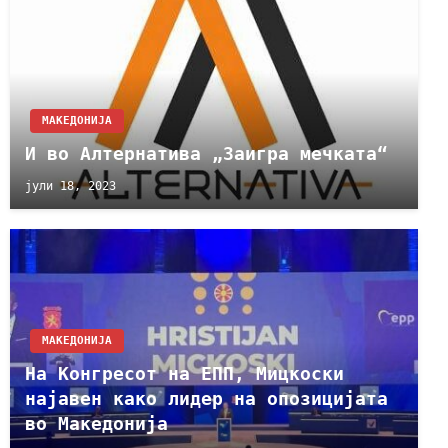
МАКЕДОНИЈА
И во Алтернатива „Заигра мечката“
јули 18, 2023
МАКЕДОНИЈА
На Конгресот на ЕПП, Мицкоски
најавен како лидер на опозицијата
во Македонија