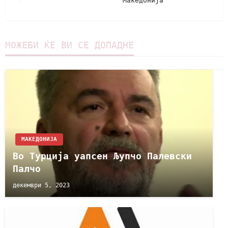
Македонија
МОЖЕБИ ЌЕ ВИ СЕ ДОПАДНЕ
МАКЕДОНИЈА
Во Турција уапсен Љупчо Палевски
Палчо
декември 5, 2023