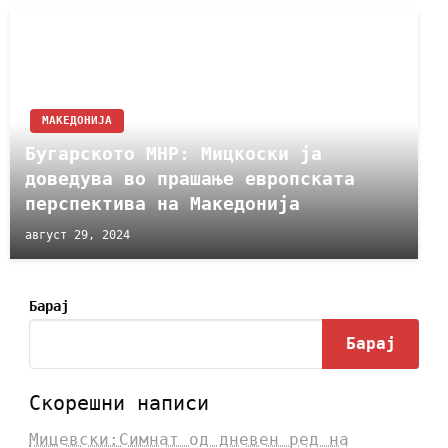
МАКЕДОНИЈА
Бугарското МНР: Мицкоски ја
доведува во прашање европската
перспектива на Македонија
август 29, 2024
Барај
Барај
Скорешни написи
Мицевски:Симнат од дневен ред на