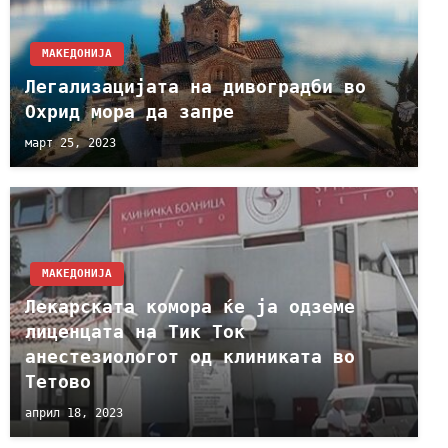
МАКЕДОНИЈА
Легализацијата на дивоградби во
Охрид мора да запре
март 25, 2023
МАКЕДОНИЈА
Лекарската комора ќе ја одземе
лиценцата на Тик Ток
анестезиологот од клиниката во
Тетово
април 18, 2023