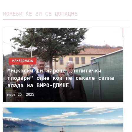
МОЖЕБИ ЌЕ ВИ СЕ ДОПАДНЕ
МАКЕДОНИЈА
Мицкоски ги нарече „политички
глодари“ оние кои не сакале силна
влада на ВМРО-ДПМНЕ
март 25, 2025