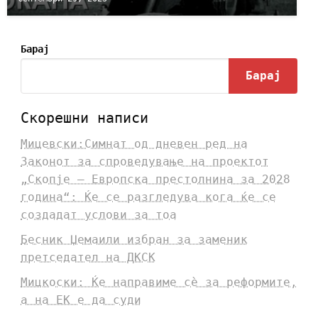
Барај
Барај
Скорешни написи
Мицевски:Симнат од дневен ред на
Законот за спроведување на проектот
„Скопје – Европска престолнина за 2028
година“: Ќе се разгледува кога ќе се
создадат услови за тоа
Бесник Џемаили избран за заменик
претседател на ДКСК
Мицкоски: Ќе направиме сè за реформите,
а на ЕК е да суди