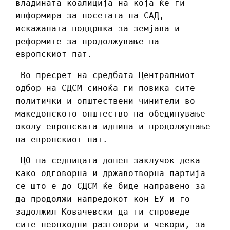
владината коалиција на која ќе ги
информира за посетата на САД,
искажаната поддршка за земјава и
реформите за продолжување на
европскиот пат.
Во пресрет на средбата Централниот
одбор на СДСМ синоќа ги повика сите
политички и општествени чинители во
македонското општество на обединување
околу европската иднина и продолжување
на европскиот пат.
ЦО на седницата донел заклучок дека
како одговорна и државотворна партија
се што е до СДСМ ќе биде направено за
да продолжи напредокот кон ЕУ и го
задолжил Ковачевски да ги спроведе
сите неопходни разговори и чекори, за