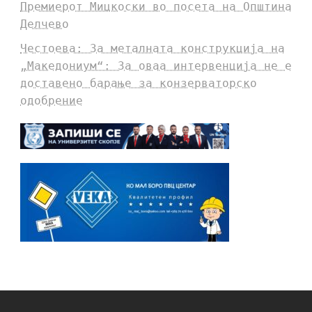
Премиерот Мицкоски во посета на Општина
Делчево
Честоева: За металната конструкција на
„Македониум“: За оваа интервенција не е
доставено барање за конзерваторско
одобрение