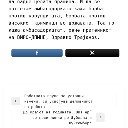
да падне целата прашина. И да ве
потсетам амбасадорката кажа борба
против корупцијата, борбата против
високиот криминал во државата. Тоа го
кажа амбасадорката“, рече пратеникот
на ВМРО-ДПМНЕ, Здравко Трајанов.
Работната група за уставни
измени, си усвојува деловникот
за работа
До крајот на годината „Виз ер“
со нови линии до Љубљана и
Луксембург