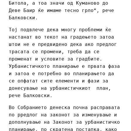
Битола, а тоа значи од Куманово до
Деве Баир ќе имаме тесно грло“, рече
Балковски.
Тој подвлече дека многу проблеми ќе
настанат во текот на градењето затоа
штои не е предвидено дека ако предлог
трасата се промени, треба да се
променат и условите за градбите.
Урбанистичкото планирање е првата фаза
и затоа е потребно во планирањето да
се опфатат сите елементи и фази за
донесување на урбанистичкиот план,
рече Балковски.
Во Собранието денеска почна расправата
по pредлог на законот за изменување и
дополнување на Законот за урбанистичко
планирање, по скратена постапка, кaко