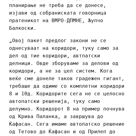
планирање не треба да се донесе,
изјави од собраниската говорница
пратеникот на ВМРО-ДПМНЕ, Љупчо
Балкоски.
„Овој пакет предлог закони не се
однесуваат на коридори, туку само за
дел од тие коридори, автпатски
делници. Овде зборуваме за делови од
коридори, а не за цел систем. Кога
веќе сме донеле таков градежен гигант,
требаше да одиме со комплетни коридори
8 и 10д. Коридорите сега не се целосно
автопатски решенија, туку само
делумно. Коридорот 8 на пример почнува
од Крива Паланка, а завршува до
Ќафасан. Сега имаме автопатско решение
од Тетово до Ќафасан и од Прилеп до