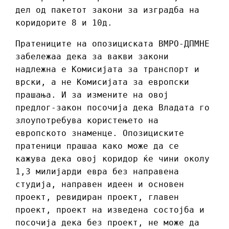
дел од пакетот закони за изградба на
коридорите 8 и 10д.
Пратениците на опозициската ВМРО-ДПМНЕ
забележаа дека за вакви закони
надлежна е Комисијата за транспорт и
врски, а не Комисијата за европски
прашања. И за измените на овој
предлог-закон посочија дека Владата го
злоупотребува користењето на
европското знаменце. Опозициските
пратеници прашаа како може да се
кажува дека овој коридор ќе чини околу
1,3 милијарди евра без направена
студија, направен идеен и основен
проект, ревидиран проект, главен
проект, проект на изведена состојба и
посочија дека без проект, не може да