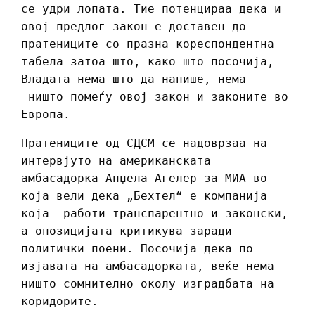
се удри лопата. Тие потенцираа дека и
овој предлог-закон е доставен до
пратениците со празна кореспондентна
табела затоа што, како што посочија,
Владата нема што да напише, нема
ништо помеѓу овој закон и законите во
Европа.
Пратениците од СДСМ се надоврзаа на
интервјуто на американската
амбасадорка Анџела Агелер за МИА во
која вели дека „Бехтел“ е компанија
која работи транспарентно и законски,
а опозицијата критикува заради
политички поени. Посочија дека по
изјавата на амбасадорката, веќе нема
ништо сомнително околу изградбата на
коридорите.