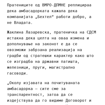
Пратениците од ВМРО-ДПМНЕ реплицираа
дека амбасадорката кажала дека
компанијата „Бехтел“ работи добро, а
не Владата.
Жаклина Лазаревска, пратеничка на СДСМ
истакна дека целта на оваа измена и
дополнување на законот е да се
овозможи забрзана реализација на
градби од стратешки карактер како што
се изградба на државни патишта,
железници, пруги, магистрално
гасоводи.
„Околу изјавата на почитуваната
амбасадорка – сите сме за
транспарентност, затоа да се
издејствува да го видиме Договорот и