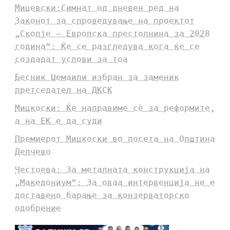
Мицевски:Симнат од дневен ред на
Законот за спроведување на проектот
„Скопје – Европска престолнина за 2028
година“: Ќе се разгледува кога ќе се
создадат услови за тоа
Бесник Џемаили избран за заменик
претседател на ДКСК
Мицкоски: Ќе направиме сè за реформите,
а на ЕК е да суди
Премиерот Мицкоски во посета на Општина
Делчево
Честоева: За металната конструкција на
„Македониум“: За оваа интервенција не е
доставено барање за конзерваторско
одобрение