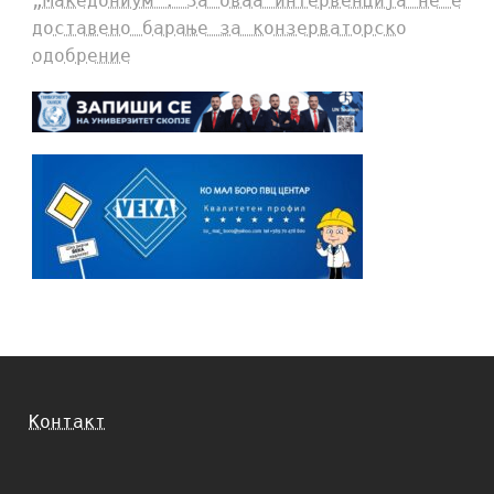
„Македониум“: За оваа интервенција не е
доставено барање за конзерваторско
одобрение
Контакт