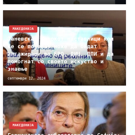
МАКЕДОНИЈА
Јаневска: Вишокот наставници кои
ќе се појават може да бидат
ангажирани во БРО, ДИЦ, ДПИ и да
помогнат со своето искуство и
знаење
септември 12, 2024
МАКЕДОНИЈА