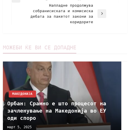
Напладне продолжува
собранисиската и комисиска
дебата за пакетот закони за
коридорите
МОЖЕБИ ЌЕ ВИ СЕ ДОПАДНЕ
МАКЕДОНИЈА
Орбан: Срамно е што процесот на
зачленување на Македонија во ЕУ
оди споро
март 5, 2025