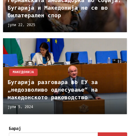
Германската амбасадорка во Софија:
Бугарија и Македонија не се во
билатерален спор
јули 22, 2025
МАКЕДОНИЈА
Бугарија разговара во ЕУ за
„недозволиво однесување“ на
македонското раководство
јули 5, 2024
Барај