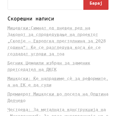
Барај
Скорешни написи
Мицевски:Симнат од дневен ред на
Законот за спроведување на проектот
„Скопје – Европска престолнина за 2028
година“: Ќе се разгледува кога ќе се
создадат услови за тоа
Бесник Џемаили избран за заменик
претседател на ДКСК
Мицкоски: Ќе направиме сè за реформите,
а на ЕК е да суди
Премиерот Мицкоски во посета на Општина
Делчево
Честоева: За металната конструкција на