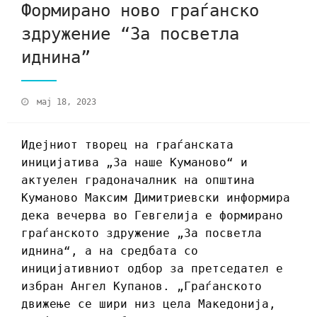
Формирано ново граѓанско
здружение “За посветла
иднина”
мај 18, 2023
Идејниот творец на граѓанската
иницијатива „За наше Куманово“ и
актуелен градоначалник на општина
Куманово Максим Димитриевски информира
дека вечерва во Гевгелија е формирано
граѓанското здружение „За посветла
иднина“, а на средбата со
иницијативниот одбор за претседател е
избран Ангел Купанов. „Граѓанското
движење се шири низ цела Македонија,