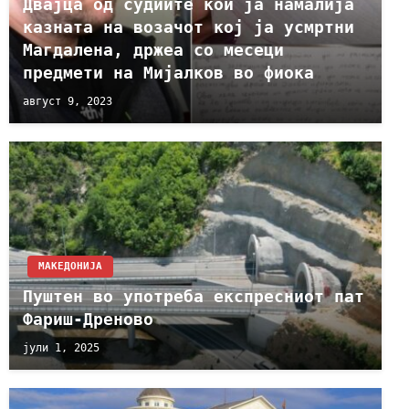
Двајца од судиите кои ја намалија
казната на возачот кој ја усмртни
Магдалена, држеа со месеци
предмети на Мијалков во фиока
август 9, 2023
МАКЕДОНИЈА
Пуштен во употреба експресниот пат
Фариш-Дреново
јули 1, 2025