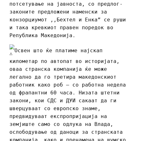
потсетување на јавноста, со предлог-
законите предложени наменски за
конзорциумот ,,Бехтел и Енка” се руши
и така кревкиот правен поредок во
Република Македонија.
Освен што ќе платиме најскап
километар по автопат во историјата,
оваа странска компанија ќе може
легално да го третира македонскиот
работник како роб – со работна недела
од фрапантни 60 часа. Низата штетни
закони, кои СДС и ДУИ сакаат да ги
шверцуваат со европско знаме,
предвидуваат експропријација на
земјиште само со одлука на Влада,
ослободување од даноци за странската
компанија, како и пренамена на шумско