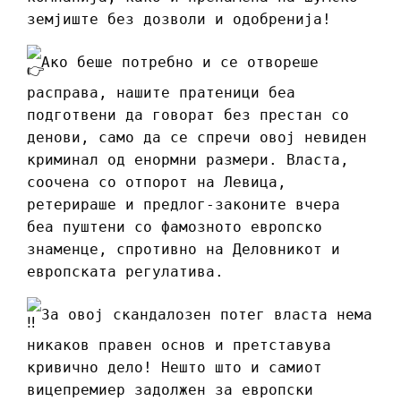
земјиште без дозволи и одобренија!
Ако беше потребно и се отвореше
расправа, нашите пратеници беа
подготвени да говорат без престан со
денови, само да се спречи овој невиден
криминал од енормни размери. Власта,
соочена со отпорот на Левица,
ретерираше и предлог-законите вчера
беа пуштени со фамозното европско
знаменце, спротивно на Деловникот и
европската регулатива.
За овој скандалозен потег власта нема
никаков правен основ и претставува
кривично дело! Нешто што и самиот
вицепремиер задолжен за европски