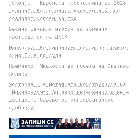
„Скопје – Европска престолнина за 2028
година“: Ќе се разгледува кога ќе се
создадат услови за тоа
Бесник Џемаили избран за заменик
претседател на ДКСК
Мицкоски: Ќе направиме сè за реформите,
а на ЕК е да суди
Премиерот Мицкоски во посета на Општина
Делчево
Честоева: За металната конструкција на
„Македониум“: За оваа интервенција не е
доставено барање за конзерваторско
одобрение