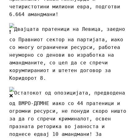
четиристотини милиони евра, подготви
6.664 амандмани!
Двајцата пратеници на Левица, заедно
со Правниот сектор на партијата, иако
со многу ограничени ресурси, работеа
неуморно со денови во изработка на
амандманите, со цел да се спречи
корумпираниот и штетен договор за
Коридорот 8.
Остатокот од опозицијата, предводена
од ВМРО-ДПМНЕ иако со 44 пратеници и
огромни ресурси, не понуди скоро ништо
за да го спречи криминалот, освен
празната реторика во јавноста и
поднесе едвај 10 амандмани! За