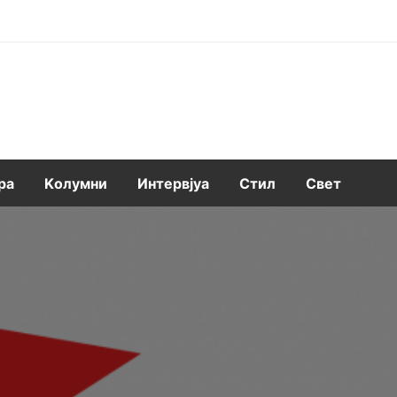
ра
Kолумни
Интервјуа
Стил
Свет