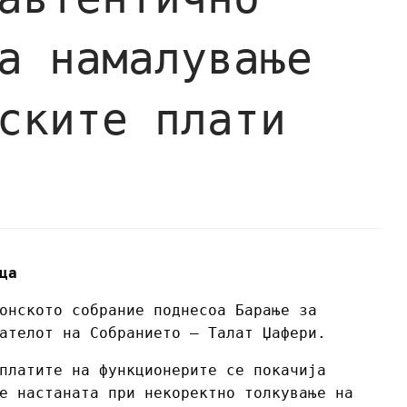
а намалување
ските плати
ца
онското собрание поднесоа Барање за
ателот на Собранието – Талат Џафери.
платите на функционерите се покачија
е настаната при некоректно толкување на