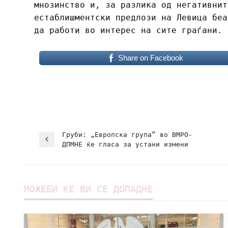
мнозинство и, за разлика од негативнит
естаблишментски предлози на Левица беа
да работи во интерес на сите граѓани.
Share on Facebook
Груби: „Европска група“ во ВМРО-
ДПМНЕ ќе гласа за устани измени
МОЖЕБИ ЌЕ ВИ СЕ ДОПАДНЕ