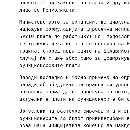
членот 11 од Законот за плата и другит
лица во Републиката.
Министерството за финансии, во циркула
наложува формулацијата „просечна испла
БРУТО-плата по работник?! Но, подослед
се толкува дека истата се одесува на Н
година, според податоците на Државниот
случај ќе стане збор само за „одмрзнув
функционерските плати!
Заради доследна и јасна примена на одр
заради обезбедување на правна сигурнос
законска норма да се однесува на нето,
актуелните плати на функционерите би с
Во услови на растечка сиромаштија и зг
функционерите да бидат привилегирани в
оваа наша иницијатива конечно да наиде