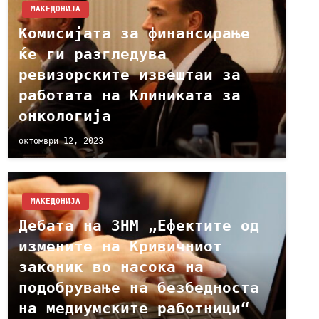
МАКЕДОНИЈА
Комисијата за финансирање
ќе ги разгледува
ревизорските извештаи за
работата на Клиниката за
онкологија
октомври 12, 2023
МАКЕДОНИЈА
Дебата на ЗНМ „Ефектите од
измените на Кривичниот
законик во насока на
подобрување на безбедноста
на медиумските работници“