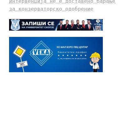
интервенција не е доставено барање
за конзерваторско одобрение