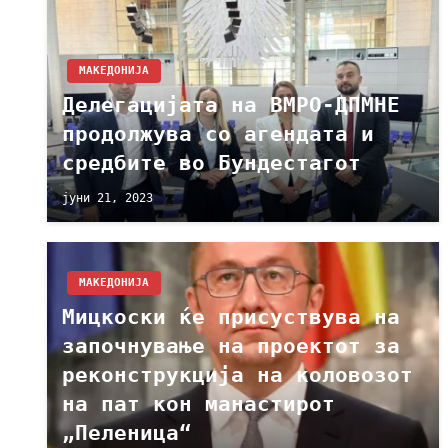
МАКЕДОНИЈА
Делегацијата на ВМРО-ДПМНЕ
продолжува со агендата и
средбите во Бундестагот
јуни 21, 2023
МАКЕДОНИЈА
Мицкоски ќе присуствува на
започнување на проектот за
реконструкција на коловозот
на пат кон манастирот
„Пеленица“