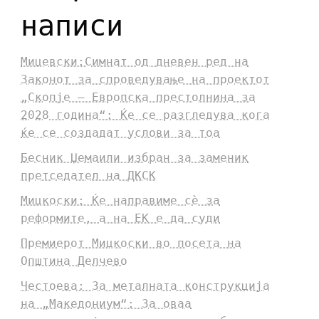
написи
Мицевски:Симнат од дневен ред на
Законот за спроведување на проектот
„Скопје – Европска престолнина за
2028 година“: Ќе се разгледува кога
ќе се создадат услови за тоа
Бесник Џемаили избран за заменик
претседател на ДКСК
Мицкоски: Ќе направиме сè за
реформите, а на ЕК е да суди
Премиерот Мицкоски во посета на
Општина Делчево
Честоева: За металната конструкција
на „Македониум“: За оваа