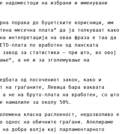
е надоместоци на избрани и именувани
рна порака до буџетските корисници, им
тена месечна плата” да ја толкуваат како
на интепретација на оваа фраза е таа да
ЕТО-плата по вработен од ланската
 завод за статистика – при што, во овој
ање“, а не и за зголемување на
едбата од посочениот закон, како и
т на граѓаните, Левица бара ваквата
 а не на бруто-плата на вработен, со што
е намалиле за околу 50%.
олемена класна раслоеност, недозволиво е
о однос на обичните граѓани. Апелираме
 на добра волја кај парламентарното