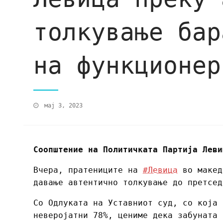
толкување бар
на функционер
мај 3, 2023
Соопштение на Политичката Партија Леви
Вчера, пратениците на
#Левица
во макед
давање автентично толкување до претсед
Со Одлуката на Уставниот суд, со која 
неверојатни 78%, цениме дека забуната 