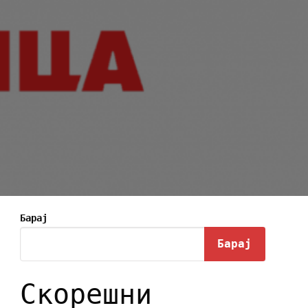
Барај
Барај
Скорешни