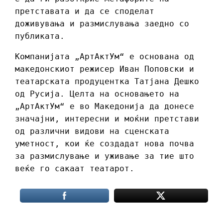
претставата и да се споделат
доживувања и размислувања заедно со
публиката.
Компанијата „АртАктУм“ е основана од
македонскиот режисер Иван Поповски и
театарската продуцентка Татјана Дешко
од Русија. Целта на основањето на
„АртАктУм“ e во Македонија да донесе
значајни, интересни и моќни претстави
од различни видови на сценската
уметност, кои ќе создадат нова почва
за размислување и уживање за тие што
веќе го сакаат театарот.