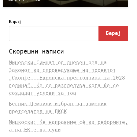
Барај
Барај
Скорешни написи
Мицевски:Симнат од дневен ред на
Законот за спроведување на проектот
„Скопје – Европска престолнина за 2028
година“: Ќе се разгледува кога ќе се
создадат услови за тоа
Бесник Џемаили избран за заменик
претседател на ДКСК
Мицкоски: Ќе направиме сè за реформите,
а на ЕК е да суди