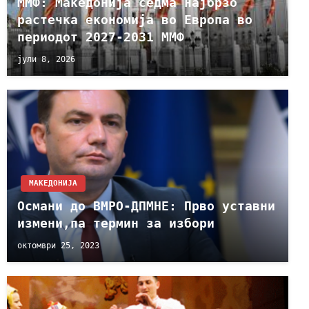
ММФ: Македонија седма најбрзо
растечка економија во Европа во
периодот 2027-2031 ММФ
јули 8, 2026
МАКЕДОНИЈА
Османи до ВМРО-ДПМНЕ: Прво уставни
измени,па термин за избори
октомври 25, 2023