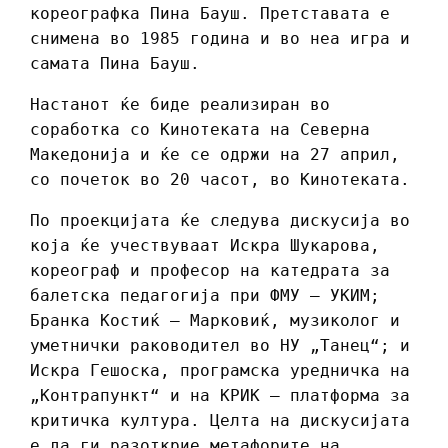
кореографка Пина Бауш. Претставата е
снимена во 1985 година и во неа игра и
самата Пина Бауш.
Настанот ќе биде реализиран во
соработка со Кинотеката на Северна
Македонија и ќе се одржи на 27 април,
со почеток во 20 часот, во Кинотеката.
По проекцијата ќе следува дискусија во
која ќе учествуваат Искра Шукарова,
кореограф и професор на катедрата за
балетска педагогија при ФМУ – УКИМ;
Бранка Костиќ – Марковиќ, музиколог и
уметнички раководител во НУ „Танец“; и
Искра Гешоска, програмска уредничка на
„Контрапункт“ и на КРИК – платформа за
критичка култура. Целта на дискусијата
е да ги разоткрие метафорите на