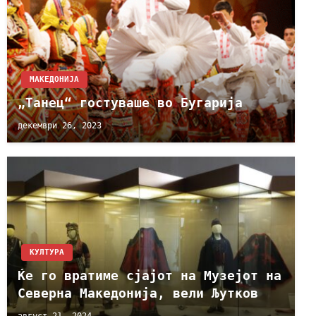
МАКЕДОНИЈА
„Танец“ гостуваше во Бугарија
декември 26, 2023
КУЛТУРА
Ќе го вратиме сјајот на Музејот на
Северна Македонија, вели Љутков
август 21, 2024