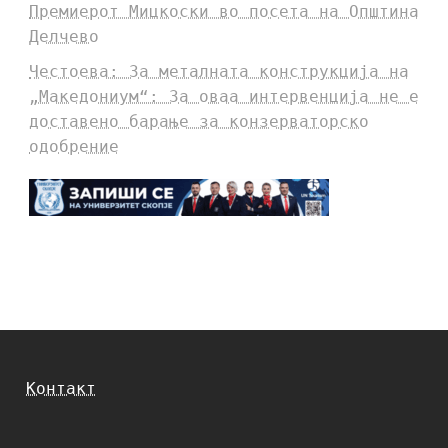
Премиерот Мицкоски во посета на Општина
Делчево
Честоева: За металната конструкција на
„Македониум“: За оваа интервенција не е
доставено барање за конзерваторско
одобрение
Контакт