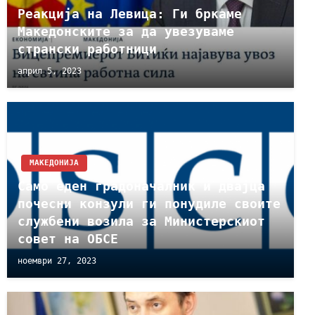
Реакција на Левица: Ги бркаме
Македонските за да увезуваме
странски работници
април 5, 2023
МАКЕДОНИЈА
Само еден градоначалник и двајца
почесни конзули ги понудиле своите
службени возила за Министерскиот
совет на ОБСЕ
ноември 27, 2023