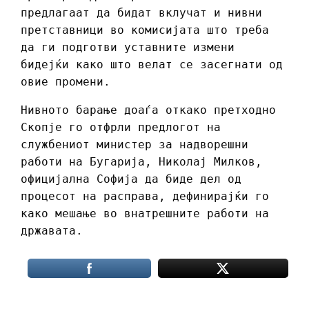
предлагаат да бидат вклучат и нивни
претставници во комисијата што треба
да ги подготви уставните измени
бидејќи како што велат се засегнати од
овие промени.
Нивното барање доаѓа откако претходно
Скопје го отфрли предлогот на
службениот министер за надворешни
работи на Бугарија, Николај Милков,
официјална Софија да биде дел од
процесот на расправа, дефинирајќи го
како мешање во внатрешните работи на
државата.