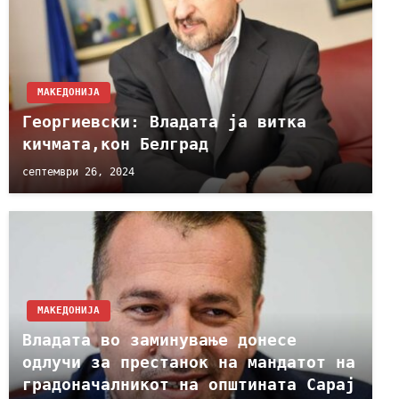
МАКЕДОНИЈА
Георгиевски: Владата ја витка
кичмата,кон Белград
септември 26, 2024
МАКЕДОНИЈА
Владата во заминување донесе
одлучи за престанок на мандатот на
градоначалникот на општината Сарај