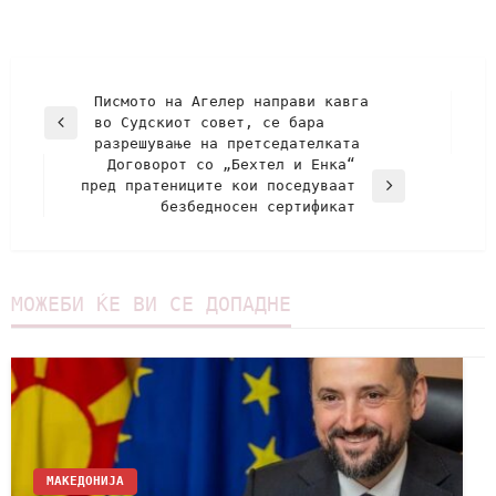
Писмото на Агелер направи кавга
во Судскиот совет, се бара
разрешување на претседателката
Договорот со „Бехтел и Енка“
пред пратениците кои поседуваат
безбедносен сертификат
МОЖЕБИ ЌЕ ВИ СЕ ДОПАДНЕ
МАКЕДОНИЈА