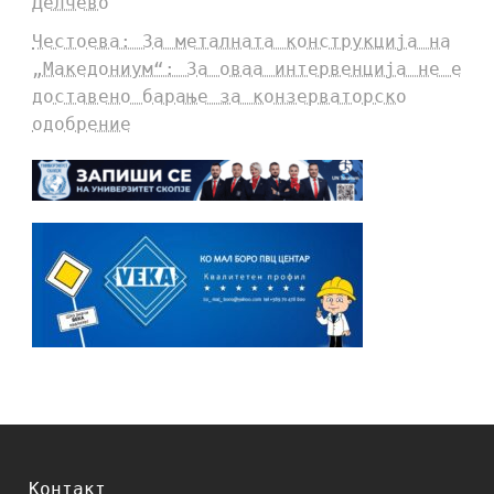
Делчево
Честоева: За металната конструкција на
„Македониум“: За оваа интервенција не е
доставено барање за конзерваторско
одобрение
Контакт