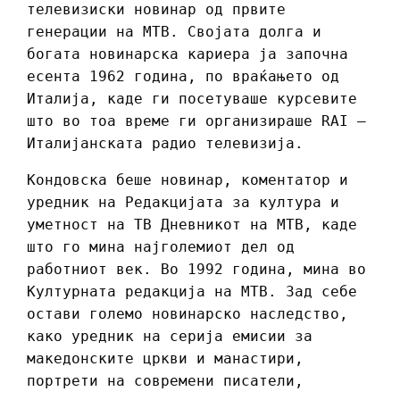
телевизиски новинар од првите
генерации на МТВ. Својата долга и
богата новинарска кариера ја започна
есента 1962 година, по враќањето од
Италија, каде ги посетуваше курсевите
што во тоа време ги организираше RAI –
Италијанската радио телевизија.
Кондовска беше новинар, коментатор и
уредник на Редакцијата за култура и
уметност на ТВ Дневникот на МТВ, каде
што го мина најголемиот дел од
работниот век. Во 1992 година, мина во
Културната редакција на МТВ. Зад себе
остави големо новинарско наследство,
како уредник на серија емисии за
македонските цркви и манастири,
портрети на современи писатели,