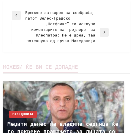
Времено затворен за сообраќај
патот Велес-Градско
„Нетфликс“ ги исклучи
коментарите на трејлерот за
Клеопатра: Не е црна, таа
потекнува од грчка Македонија
МОЖЕБИ ЌЕ ВИ СЕ ДОПАДНЕ
МАКЕДОНИЈА
Меџити денес на владина седница ќе
го покрене прашањето за лицата со