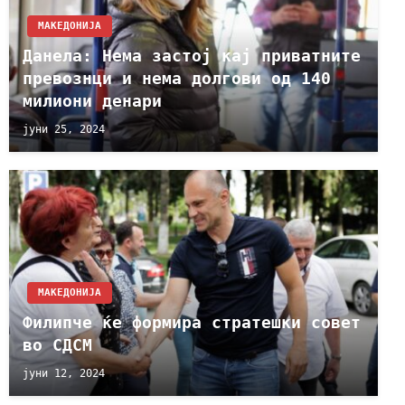
МАКЕДОНИЈА
Данела: Нема застој кај приватните
превознци и нема долгови од 140
милиони денари
јуни 25, 2024
МАКЕДОНИЈА
Филипче ќе формира стратешки совет
во СДСМ
јуни 12, 2024