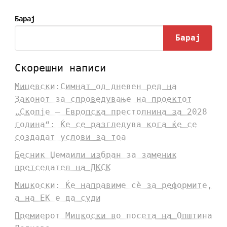
Барај
Барај
Скорешни написи
Мицевски:Симнат од дневен ред на
Законот за спроведување на проектот
„Скопје – Европска престолнина за 2028
година“: Ќе се разгледува кога ќе се
создадат услови за тоа
Бесник Џемаили избран за заменик
претседател на ДКСК
Мицкоски: Ќе направиме сè за реформите,
а на ЕК е да суди
Премиерот Мицкоски во посета на Општина