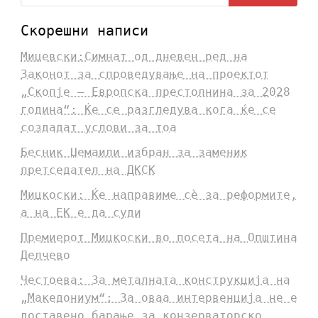
Скорешни написи
Мицевски:Симнат од дневен ред на
Законот за спроведување на проектот
„Скопје – Европска престолнина за 2028
година“: Ќе се разгледува кога ќе се
создадат услови за тоа
Бесник Џемаили избран за заменик
претседател на ДКСК
Мицкоски: Ќе направиме сè за реформите,
а на ЕК е да суди
Премиерот Мицкоски во посета на Општина
Делчево
Честоева: За металната конструкција на
„Македониум“: За оваа интервенција не е
доставено барање за конзерваторско