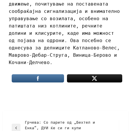
движење, почитување на поставената
сообраќајна сигнализација и внимателно
управување со возилата, особено на
патиштата низ котлините, речните
долини и клисурите, каде има можност
од појава на одрони. Ова посебно се
однесува за делниците Катланово-Велес,
Маврово-Дебар-Струга, Виница-Берово и
Кочани-Делчево.
Грчева: Со парите од „Бехтел и
Енка“, ДУИ ќе си ги купи