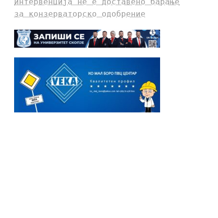
интервенција не е доставено барање
за конзерваторско одобрение