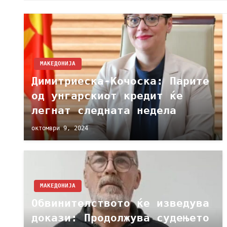
МАКЕДОНИЈА
Димитриеска-Кочоска: Парите
од унгарскиот кредит ќе
легнат следната недела
октомври 9, 2024
МАКЕДОНИЈА
Обвинителството ќе изведува
докази: Продолжува судењето