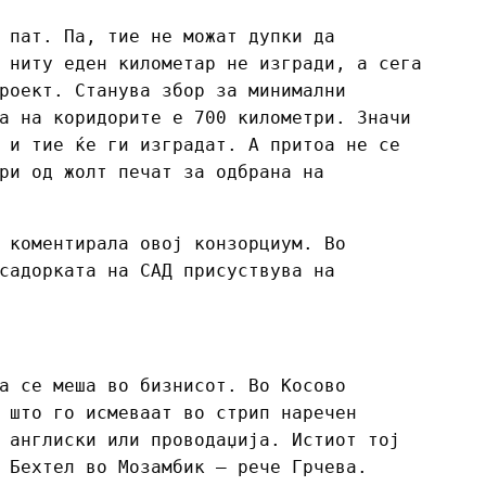
 пат. Па, тие не можат дупки да
 ниту еден километар не изгради, а сега
роект. Станува збор за минимални
а на коридорите е 700 километри. Значи
 и тие ќе ги изградат. А притоа не се
ри од жолт печат за одбрана на
 коментирала овој конзорциум. Во
садорката на САД присуствува на
а се меша во бизнисот. Во Косово
 што го исмеваат во стрип наречен
 англиски или проводаџија. Истиот тој
 Бехтел во Мозамбик – рече Грчева.