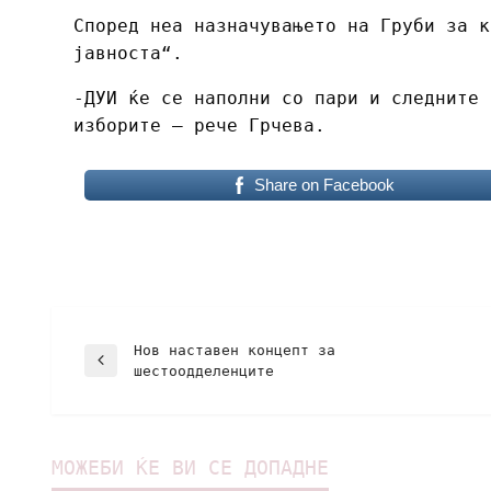
Според неа назначувањето на Груби за к
јавноста“.
-ДУИ ќе се наполни со пари и следните 
изборите – рече Грчева.
Share on Facebook
Нов наставен концепт за
шестоодделенците
МОЖЕБИ ЌЕ ВИ СЕ ДОПАДНЕ