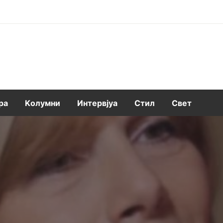
ра
Kолумни
Интервјуа
Стил
Свет