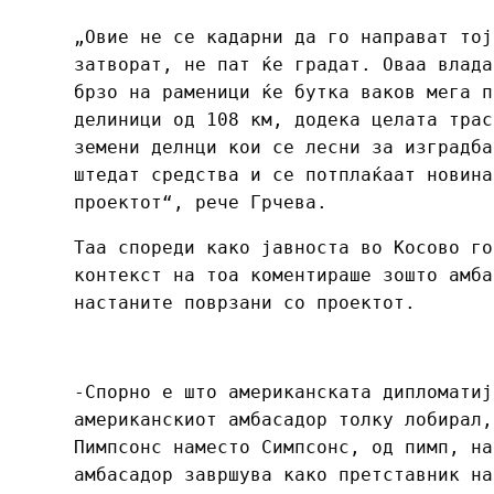
„Овие не се кадарни да го направат тој
затворат, не пат ќе градат. Оваа владa
брзо на раменици ќе бутка ваков мега п
делиници од 108 км, додека целата трас
земени делнци кои се лесни за изградба
штедат средства и се потплаќаат новина
проектот“, рече Грчева.
Таа спореди како јавноста во Косово го
контекст на тоа коментираше зошто амба
настаните поврзани со проектот.
-Спорно е што американската дипломатиј
американскиот амбасадор толку лобирал,
Пимпсонс наместо Симпсонс, од пимп, на
амбасадор завршува како претставник на