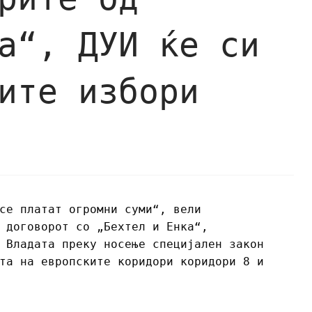
а“, ДУИ ќе си
ите избори
се платат огромни суми“, вели
 договорот со „Бехтел и Енка“,
 Владата преку носење специјален закон
та на европските коридори коридори 8 и