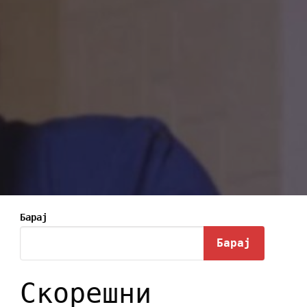
Барај
Барај
Скорешни