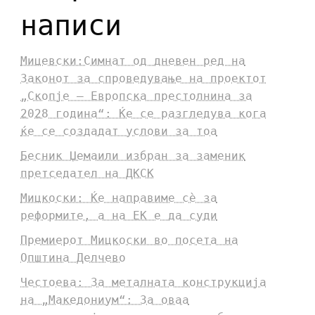
написи
Мицевски:Симнат од дневен ред на
Законот за спроведување на проектот
„Скопје – Европска престолнина за
2028 година“: Ќе се разгледува кога
ќе се создадат услови за тоа
Бесник Џемаили избран за заменик
претседател на ДКСК
Мицкоски: Ќе направиме сè за
реформите, а на ЕК е да суди
Премиерот Мицкоски во посета на
Општина Делчево
Честоева: За металната конструкција
на „Македониум“: За оваа