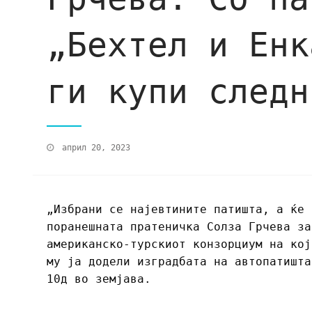
„Бехтел и Енк
ги купи следн
април 20, 2023
„Избрани се најевтините патишта, а ќе 
поранешната пратеничка Солза Грчева за
американско-турскиот конзорциум на кој
му ја додели изградбата на автопатишта
10д во земјава.