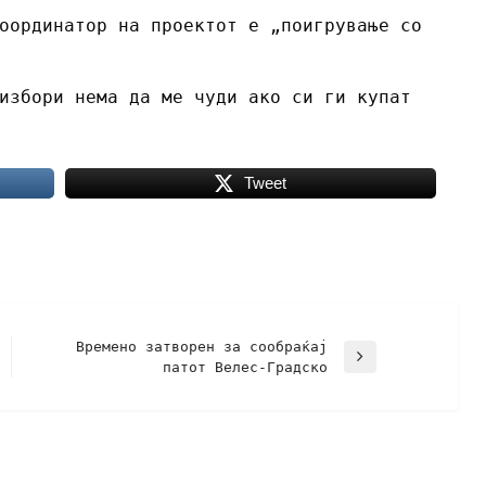
оординатор на проектот е „поигрување со
избори нема да ме чуди ако си ги купат
Tweet
Времено затворен за сообраќај
патот Велес-Градско