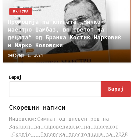
КУЛТУРА
Промоција на книгата „Чичко
маестро Џамбаз, во светот на
децата“ од Бранка Костиќ Марковиќ
и Марко Коловски
февруари 1, 2024
Барај
Барај
Скорешни написи
Мицевски:Симнат од дневен ред на
Законот за спроведување на проектот
„Скопје – Европска престолнина за 2028