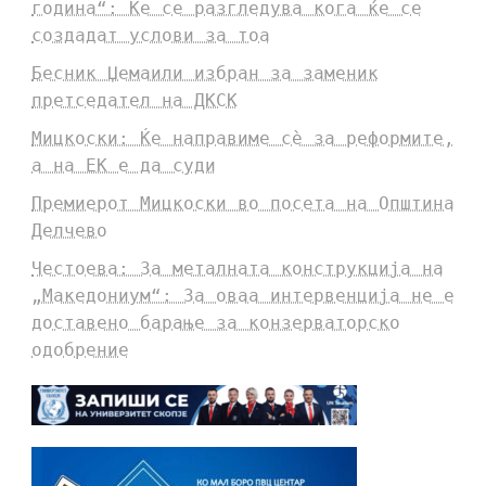
година“: Ќе се разгледува кога ќе се
создадат услови за тоа
Бесник Џемаили избран за заменик
претседател на ДКСК
Мицкоски: Ќе направиме сè за реформите,
а на ЕК е да суди
Премиерот Мицкоски во посета на Општина
Делчево
Честоева: За металната конструкција на
„Македониум“: За оваа интервенција не е
доставено барање за конзерваторско
одобрение