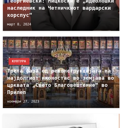
Георгиевски: Мицкоски e „идеолошки
наследник на Четничкиот вардарски
корспус“
март 8, 2024
КУЛТУРА
Трета фаза од реконструкцијата на
најдолгиот иконостас во земјава во
црквата „Свето Благовештение“ во
Прилеп
ноември 27, 2023