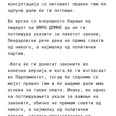
консултација со неговиот правен тим ќе
одлучи дали ќе ги потпише.
Во врска со вчерашното барање од
лидерот на ВМРО-ДПМНЕ да не ги
потпишува указите за пакетот закони,
Пендаровски рече дека не прима совети
од никого, а најмалку од политички
партии.
-Кога ќе ги донесат законите во
конечна верзија и кога ќе ги изгласаат
во Парламентот, тогаш ќе седнеме со
мојот правен тим и ќе видиме дали има
основа за такво нешто. Инаку, во однос
на потпишувањето укази за важење на
законите, обично не примам совети од
никого, а најмалку од политички
партии, нагласи претседателот на