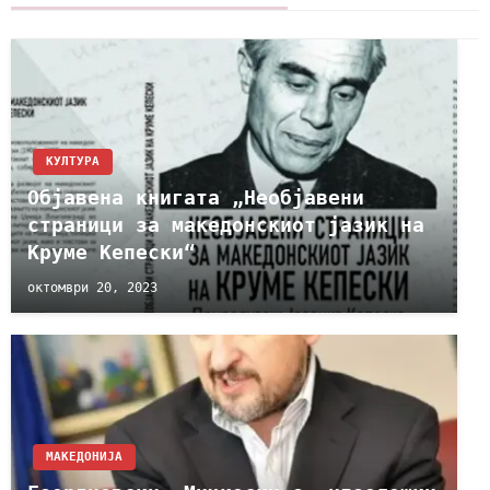
КУЛТУРА
Објавена книгата „Необјавени
страници за македонскиот јазик на
Круме Кепески“
октомври 20, 2023
МАКЕДОНИЈА