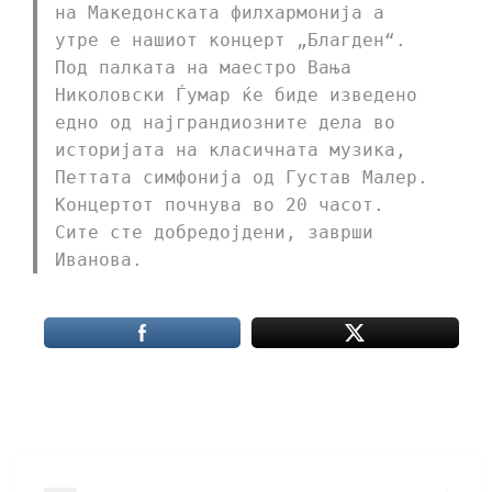
на Македонската филхармонија а
утре е нашиот концерт „Благден“.
Под палката на маестро Вања
Николовски Ѓумар ќе биде изведено
едно од најграндиозните дела во
историјата на класичната музика,
Петтата симфонија од Густав Малер.
Концертот почнува во 20 часот.
Сите сте добредојдени, заврши
Иванова.