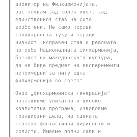
директор на Филхармонијата,
застанувам зад колективот, зад
единствениот став на сите
вработени. Не само поради
солидарноста туку и поради
нивниот исправен став и реалната
потреба Националната филхармонија,
брендот на македонската култура,
да не биде предмет на експерименти
непримерни за ниту една
филхармонија во светот.
Оваа „филхармониска генерација“
направивме уникатна и високо
квалитетна програма, изведовме
грандиозни дела, на сцената
стапнаа фантастични диригенти и
солисти. Имавме полни сали и