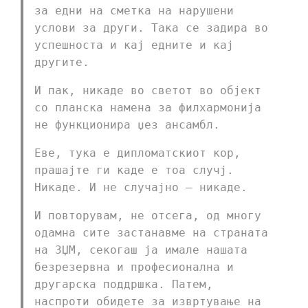
за едни на сметка на нарушени
услови за други. Така се задира во
успешноста и кај едните и кај
другите.
И пак, никаде во светот во објект
со планска намена за филхармонија
не функционира џез ансамбл.
Еве, тука е дипломатскиот кор,
прашајте ги каде е тоа случј.
Никаде. И не случајно – никаде.
И повторувам, не отсега, од многу
одамна сите застанавме на страната
на ЗЏМ, секогаш ја имале нашата
безрезервна и професионална и
другарска поддршка. Патем,
наспроти обидете за извртување на