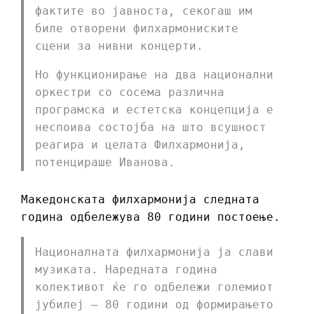
фактите во јавноста, секогаш им
биле отворени филхармониските
сцени за нивни концерти.
Но функционирање на два национални
оркестри со сосема различна
програмска и естетска концепција е
неспоива состојба на што всушност
реагира и целата Филхармонија,
потенцираше Иванова.
Македонската филхармонија следната
година одбележува 80 години постоење.
Националната филхармонија ја слави
музиката. Наредната година
колективот ќе го одбележи големиот
јубилеј – 80 години од формирањето