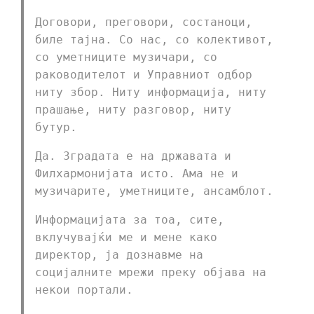
Договори, преговори, состаноци,
биле тајна. Со нас, со колективот,
со уметниците музичари, со
раководителот и Управниот одбор
ниту збор. Ниту информација, ниту
прашање, ниту разговор, ниту
бутур.
Да. Зградата е на државата и
Филхармонијата исто. Ама не и
музичарите, уметниците, ансамблот.
Информацијата за тоа, сите,
вклучувајќи ме и мене како
директор, ја дознавме на
социјалните мрежи преку објава на
некои портали.