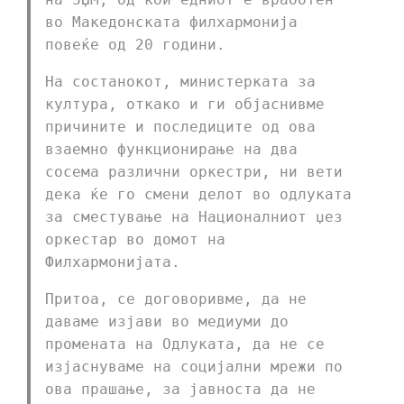
во Македонската филхармонија
повеќе од 20 години.
На состанокот, министерката за
култура, откако и ги објаснивме
причините и последиците од ова
взаемно функционирање на два
сосема различни оркестри, ни вети
дека ќе го смени делот во одлуката
за сместување на Националниот џез
оркестар во домот на
Филхармонијата.
Притоа, се договоривме, да не
даваме изјави во медиуми до
промената на Одлуката, да не се
изјаснуваме на социјални мрежи по
ова прашање, за јавноста да не