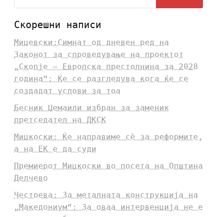
Скорешни написи
Мицевски:Симнат од дневен ред на
Законот за спроведување на проектот
„Скопје – Европска престолнина за 2028
година“: Ќе се разгледува кога ќе се
создадат услови за тоа
Бесник Џемаили избран за заменик
претседател на ДКСК
Мицкоски: Ќе направиме сè за реформите,
а на ЕК е да суди
Премиерот Мицкоски во посета на Општина
Делчево
Честоева: За металната конструкција на
„Македониум“: За оваа интервенција не е