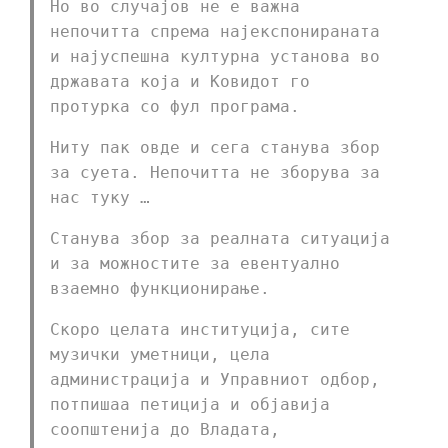
Но во случајов не е важна
непочитта спрема најекспонираната
и најуспешна културна установа во
државата која и Ковидот го
протурка со фул програма.
Ниту пак овде и сега станува збор
за суета. Непочитта не зборува за
нас туку …
Станува збор за реалната ситуација
и за можностите за евентуално
взаемно функционирање.
Скоро целата институција, сите
музички уметници, цела
администрација и Управниот одбор,
потпишаа петиција и објавија
соопштенија до Владата,