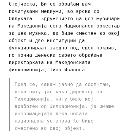
Стојческа, Ви се обраќам вам
почитувани медиуми, во врска со
Одлуката – Здружението на џез музичари
на Македонија сега Национален оркестар
за џез музика, да биде сместен во овој
објект и две институции да
функционираат заедно под еден покрив,
го почна денеска своето обраќање
директорката на Македонската
филхармонија, Тина Иванова.
Пред се, сакам јавно да соопштам,
дека ниту јас како директор на
Филхармонија, ниту било кој
вработен од Филхармонија, ја имаше
информацијата дека новата
национална установа ќе биде
сместена во овој објект.