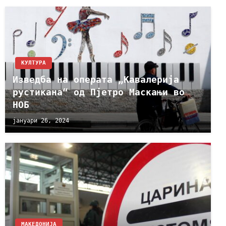
КУЛТУРА
Изведба на операта „Кавалерија
рустикана“ од Пјетро Маскањи во
НОБ
јануари 26, 2024
МАКЕДОНИЈА