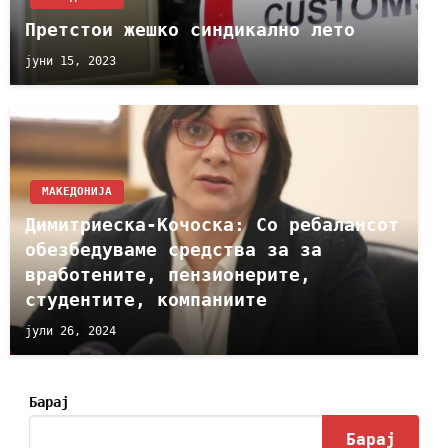
Претстои жешко синдикално лето
јуни 15, 2023
МАКЕДОНИЈА
Димитриеска-Кочоска: Со ребалансот
обезбедуваме средства за за
вработените, пензионерите,
студентите, компаниите
јули 26, 2024
Барај
Барај