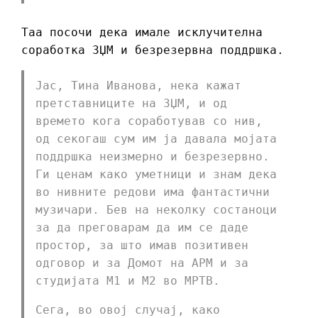
Таа посочи дека имале исклучителна
соработка ЗЏМ и безрезервна поддршка.
Јас, Тина Иванова, нека кажат
претставниците на ЗЏМ, и од
времето кога соработував со нив,
од секогаш сум им ја давала мојата
поддршка неизмерно и безрезервно.
Ги ценам како уметници и знам дека
во нивните редови има фантастични
музичари. Бев на неколку состаноци
за да преговарам да им се даде
простор, за што имав позитивен
одговор и за Домот на АРМ и за
студијата М1 и М2 во МРТВ.
Сега, во овој случај, како