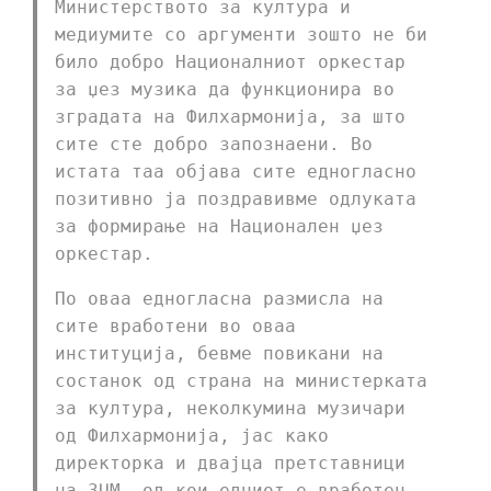
Министерството за култура и
медиумите со аргументи зошто не би
било добро Националниот оркестар
за џез музика да функционира во
зградата на Филхармонија, за што
сите сте добро запознаени. Во
истата таа објава сите едногласно
позитивно ја поздравивме одлуката
за формирање на Национален џез
оркестар.
По оваа едногласна размисла на
сите вработени во оваа
институција, бевме повикани на
состанок од страна на министерката
за култура, неколкумина музичари
од Филхармонија, јас како
директорка и двајца претставници
на ЗЏМ, од кои едниот е вработен