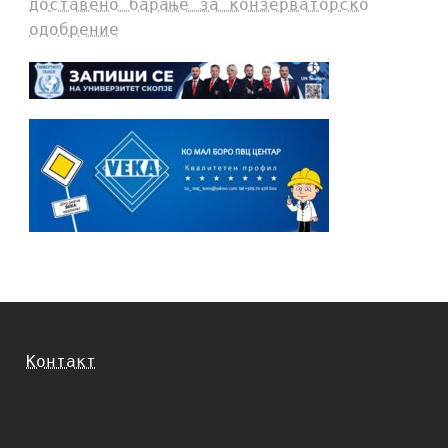
доставено барање за конзерваторско
одобрение
Контакт