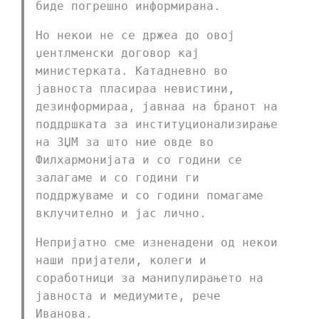
биде погрешно информирана.
Но некои не се држеа до овој
џентлменски договор кај
министерката. Катадневно во
јавноста пласираа невистини,
дезинформираа, јавнаа на бранот на
поддршката за институционализирање
на ЗЏМ за што ние овде во
Филхармонијата и со години се
залагаме и со години ги
поддржуваме и со години помагаме
вклучително и јас лично.
Непријатно сме изненадени од некои
наши пријатели, колеги и
соработници за манипулирањето на
јавноста и медиумите, рече
Иванова.