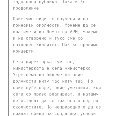
задоволна публика. Така и ќе
продолжиме.
Овие уметници се научени и на
поинакви околности. Можеме да се
вратиме и во Домот на АРМ, можеме
и на отворено и тука сме со
потврден квалитет. Пак ќе правиме
концерти.
Сега директорка сум јас,
министерката е сега министерка.
Утре нема да бидеме на овие
должности ниту јас ниту таа. Но
овие луѓе овде, овие уметници, кои
сега со право реагираат, и натаму
ќе останат да се тоа без оглед на
околностите. Но неприродно е да се
прават обиди за создавање услови