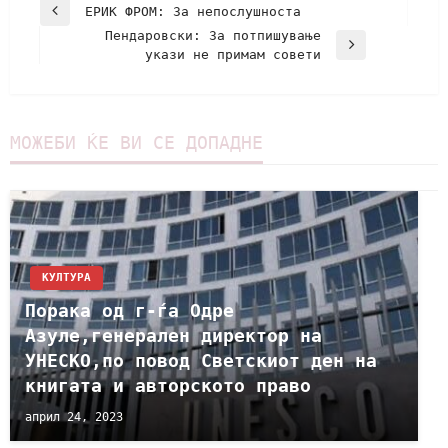
ЕРИК ФРОМ: За непослушноста
Пендаровски: За потпишување
укази не примам совети
МОЖЕБИ ЌЕ ВИ СЕ ДОПАДНЕ
КУЛТУРА
Порака од г-ѓа Одре
Азуле,генерален директор на
УНЕСКО,по повод Светскиот ден на
книгата и авторското право
април 24, 2023