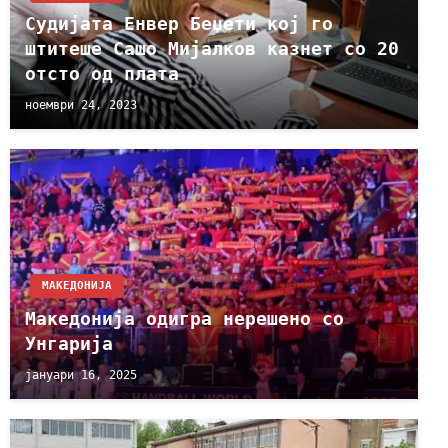
Судијата Енвер Беџети кој го
штитеше Сашо Мијалков казнет со 20
отсто од плата
ноември 24, 2023
МАКЕДОНИЈА
Maкедонија одигра нерешено со
Унгарија
јануари 16, 2025