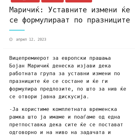
Маричиќ: Уставните измени ќе
се формулираат по празниците
април 12, 2023
Вицепремиерот за европски прашања
Бојан Маричиќ денеска изјави дека
работната група за уставни измени по
празниците ќе се состане и ќе ги
формулира предлозите, по што за нив ќе
се отвори јавна дискусија.
-Jа користиме комплетната временска
рамка што ја имаме и поаѓаме од една
претпоставка дека сите ќе се постават
одговорно и на ниво на задачата и