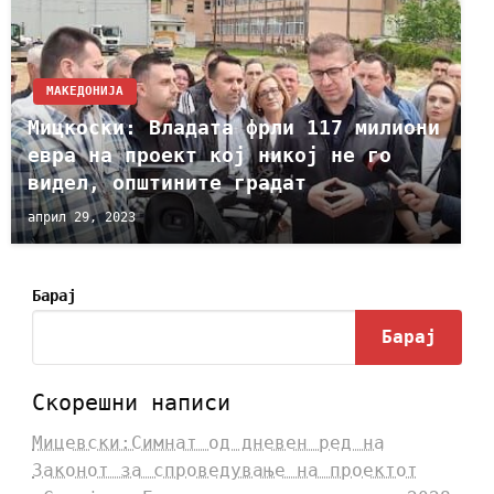
МАКЕДОНИЈА
Мицкоски: Владата фрли 117 милиони
евра на проект кој никој не го
видел, општините градат
април 29, 2023
Барај
Барај
Скорешни написи
Мицевски:Симнат од дневен ред на
Законот за спроведување на проектот