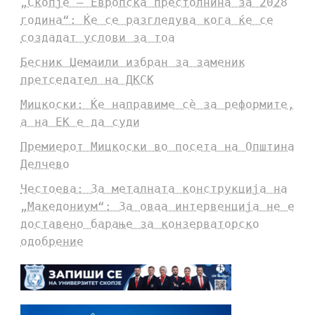
„Скопје – Европска престолнина за 2028
година“: Ќе се разгледува кога ќе се
создадат услови за тоа
Бесник Џемаили избран за заменик
претседател на ДКСК
Мицкоски: Ќе направиме сè за реформите,
а на ЕК е да суди
Премиерот Мицкоски во посета на Општина
Делчево
Честоева: За металната конструкција на
„Македониум“: За оваа интервенција не е
доставено барање за конзерваторско
одобрение