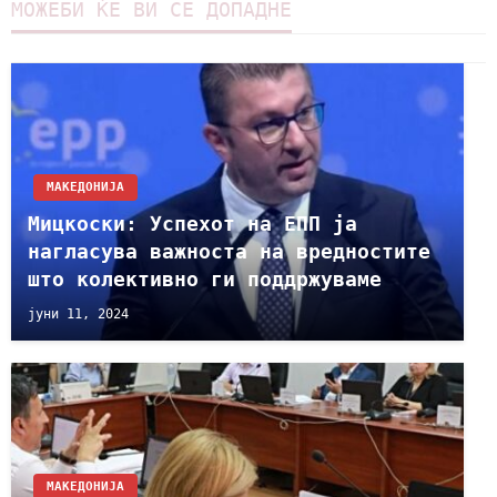
МОЖЕБИ ЌЕ ВИ СЕ ДОПАДНЕ
МАКЕДОНИЈА
Мицкоски: Успехот на ЕПП ја
нагласува важноста на вредностите
што колективно ги поддржуваме
јуни 11, 2024
МАКЕДОНИЈА