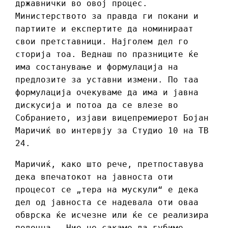
државнички во овој процес.
Министерството за правда ги покани и
партиите и експертите да номинираат
свои претставници. Најголем дел го
сторија тоа. Веднаш по празниците ќе
има состанување и формулација на
предлозите за уставни измени. По таа
формулација очекуваме да има и јавна
дискусија и потоа да се влезе во
Собранието, изјави вицепремиерот Бојан
Маричиќ во интервју за Студио 10 на ТВ
24.
Маричиќ, како што рече, претпоставува
дека впечатокот на јавноста оти
процесот се „тера на мускули“ е дека
дел од јавноста се надевала оти оваа
обврска ќе исчезне или ќе се реализира
подоцна. Ние не сакаме да губиме