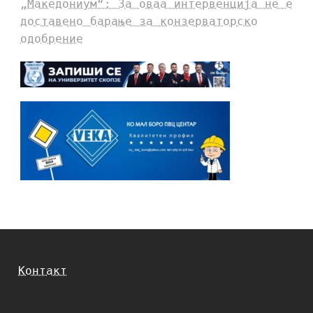
„Македониум“: За оваа интервенција не е
доставено барање за конзерваторско
одобрение
Контакт