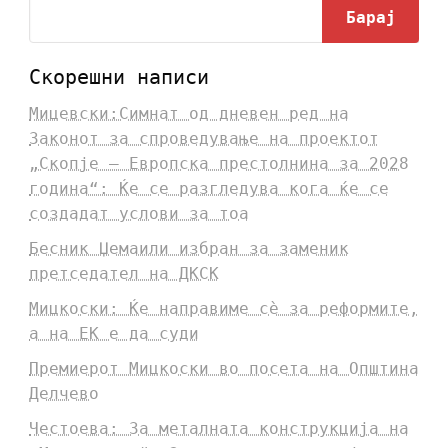
Барај
Скорешни написи
Мицевски:Симнат од дневен ред на
Законот за спроведување на проектот
„Скопје – Европска престолнина за 2028
година“: Ќе се разгледува кога ќе се
создадат услови за тоа
Бесник Џемаили избран за заменик
претседател на ДКСК
Мицкоски: Ќе направиме сè за реформите,
а на ЕК е да суди
Премиерот Мицкоски во посета на Општина
Делчево
Честоева: За металната конструкција на