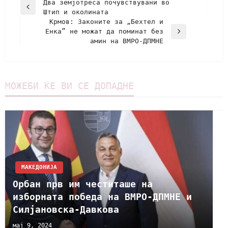
Два земјотреса почувствувани во
Штип и околината
Крмов: Законите за „Бехтел и
Енка” не можат да поминат без
амин на ВМРО-ДПМНЕ
МОЖЕБИ ЌЕ ВИ СЕ ДОПАДНЕ
МАКЕДОНИЈА
Орбан прв им честиташе на
изборната победа на ВМРО-ДПМНЕ и
Силјановска-Давкова
мај 9, 2024