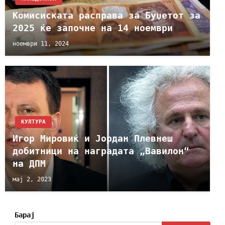
Комисиската расправа за Буџетот за
2025 ќе започне на 14 ноември
ноември 11, 2024
КУЛТУРА
Игор Мировиќ и Јордан Плевнеш
добитници на наградата „Вавилон“
на ДПМ
мај 2, 2023
Барај