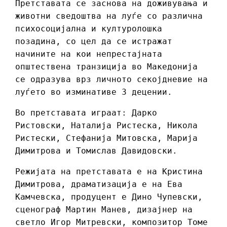
Претставата се заснова на доживувања и
животни сведоштва на луѓе со различна
психосоцијална и културолошка
позадина, со цел да се истражат
начините на кои непрестајната
општествена транзиција во Македонија
се одразува врз личното секојдневие на
луѓето во изминативе 3 децении.
Во претставата играат: Дарко
Ристовски, Наталија Ристеска, Никола
Ристески, Стефанија Митовска, Марија
Димитрова и Томислав Давидовски.
Режијата на претставата е на Кристина
Димитрова, драматизација е на Ева
Камчевска, продуцент е Дино Чупевски,
сценограф Мартин Манев, дизајнер на
светло Игор Митревски, композитор Томе