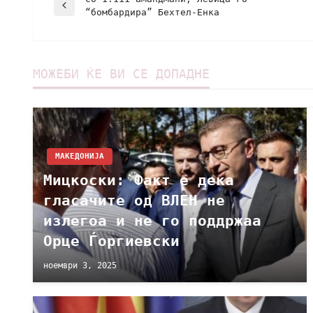
“бомбардира” Бехтел-Енка
МОЖЕБИ ЌЕ ВИ СЕ ДОПАДНЕ
МАКЕДОНИЈА
Мицкоски: Факт е дека
гласачите од ВЛЕН не
излегоа и не го поддржаа
Орце Ѓоргиевски
ноември 3, 2025