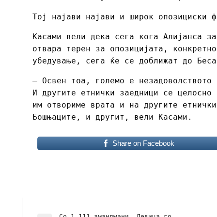
Тој најави најави и широк опозициски ф
Касами вели дека сега кога Алијанса за
отвара терен за опозицијата, конкретно
убедување, сега ќе се доближат до Беса
– Освен тоа, големо е незадоволството 
И другите етнички заедници се целосно 
им отвориме врата и на другите етнички
Бошњаците, и другит, вели Касами.
Share on Facebook
Со 1.111 амандмани, Левица го