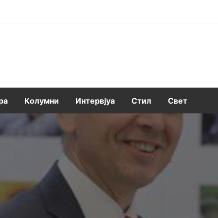
ра
Kолумни
Интервјуа
Стил
Свет