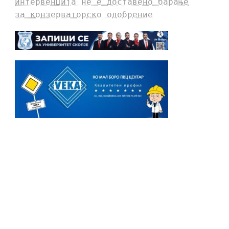
интервенција не е доставено барање
за конзерваторско одобрение