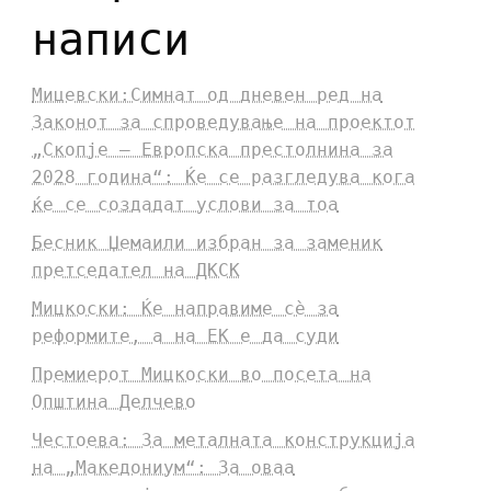
написи
Мицевски:Симнат од дневен ред на
Законот за спроведување на проектот
„Скопје – Европска престолнина за
2028 година“: Ќе се разгледува кога
ќе се создадат услови за тоа
Бесник Џемаили избран за заменик
претседател на ДКСК
Мицкоски: Ќе направиме сè за
реформите, а на ЕК е да суди
Премиерот Мицкоски во посета на
Општина Делчево
Честоева: За металната конструкција
на „Македониум“: За оваа