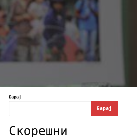
Барај
Барај
Скорешни