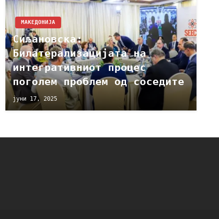
МАКЕДОНИЈА
Сиљановска:
Билатерализацијата на
интегративниот процес
поголем проблем од соседите
јуни 17, 2025