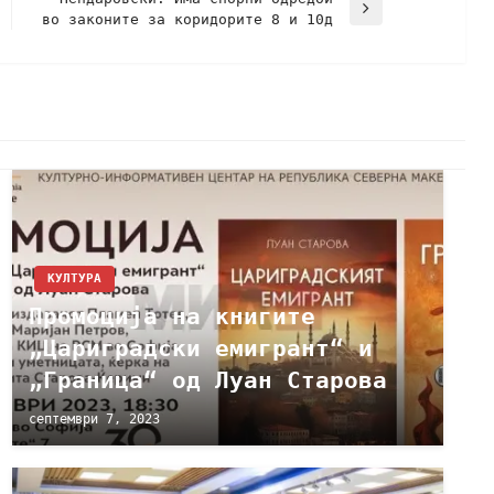
во законите за коридорите 8 и 10д
КУЛТУРА
Промоција на книгите
„Цариградски емигрант“ и
„Граница“ од Луан Старова
септември 7, 2023