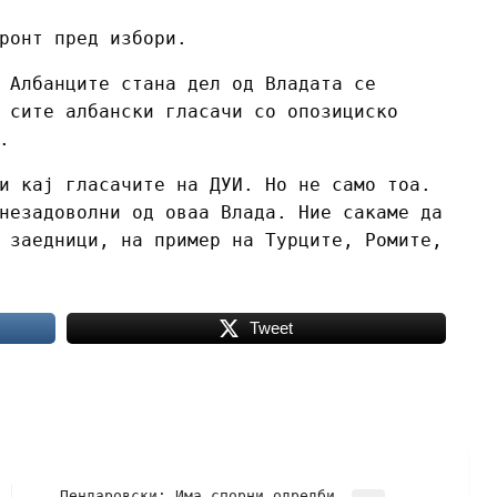
ронт пред избори.
 Албанците стана дел од Владата се
 сите албански гласачи со опозициско
.
и кај гласачите на ДУИ. Но не само тоа.
незадоволни од оваа Влада. Ние сакаме да
 заедници, на пример на Турците, Ромите,
Tweet
Пендаровски: Има спорни одредби