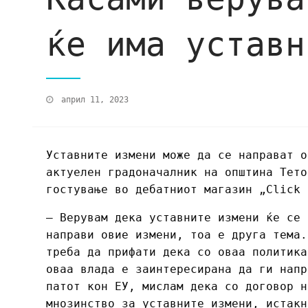
ќе има уставн
април 11, 2023
Уставните измени може да се направат о
актуелен градоначалник на општина Тето
гостување во дебатниот магазин „Click 
– Верувам дека уставните измени ќе се 
направи овие измени, тоа е друга тема.
треба да прифати дека со оваа политика
оваа влада е заинтересирана да ги напр
патот кон ЕУ, мислам дека со договор н
мнозинство за уставните измени, истакн