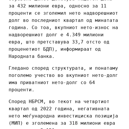
за 432 милиони евра, односно за 11
проценти се зголемил нето надворешниот
долг во последниот квартал од минатата
година. Со тоа, вкупниот нето-износ на
надворешниот долг е 4.349 милиони
евра, што претставува 33,7 отсто од
проценетиот БДП), информираат од
Народната банка.
Гледано според структурата, и понатаму
поголемо учество во вкупниот нето-долг
има приватниот нето-долг со 64
проценти.
Според НБРСМ, во текот на четвртиот
квартал од 2022 година, негативната
нето меѓународна инвестициска позиција
(МИП) е зголемена за 318 милиони евра