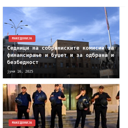
МАКЕДОНИЈА
Седници на собраниските комисии за
финансирање и буџет и за одбрана и
безбедност
јуни 16, 2025
МАКЕДОНИЈА