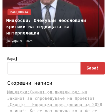
МАКЕДОНИЈА
Мицкоски: Очекувам неосновани
критики на седницата за
интерпелации
јануари 9, 2025
Барај
Барај
Скорешни написи
Мицевски:Симнат од дневен ред на
Законот за спроведување на проектот
„Скопје – Европска престолнина за 2028
година“: Ќе се разгледува кога ќе се