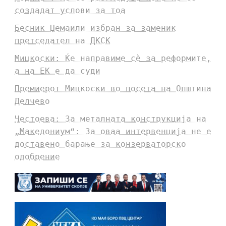
создадат услови за тоа
Бесник Џемаили избран за заменик
претседател на ДКСК
Мицкоски: Ќе направиме сè за реформите,
а на ЕК е да суди
Премиерот Мицкоски во посета на Општина
Делчево
Честоева: За металната конструкција на
„Македониум“: За оваа интервенција не е
доставено барање за конзерваторско
одобрение