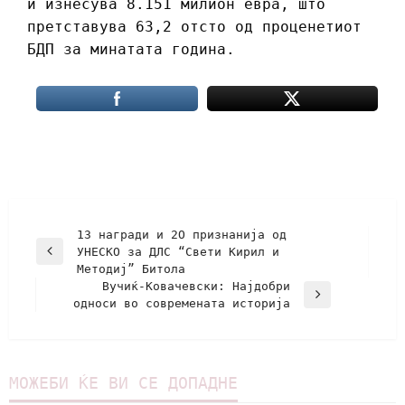
и изнесува 8.151 милион евра, што
претставува 63,2 отсто од проценетиот
БДП за минатата година.
13 награди и 2О признанија од
УНЕСКО за ДЛС “Свети Кирил и
Методиј” Битола
Вучиќ-Ковачевски: Најдобри
односи во современата историја
МОЖЕБИ ЌЕ ВИ СЕ ДОПАДНЕ