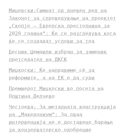
Мицевски:Симнат од дневен ред на
Законот за спроведување на проектот
„Скопје – Европска престолнина за
2028 година“: Ќе се разгледува кога
ќе се создадат услови за тоа
Бесник Џемаили избран за заменик
претседател на ДКСК
Мицкоски: Ќе направиме сè за
реформите, а на ЕК е да суди
Премиерот Мицкоски во посета на
Општина Делчево
Честоева: За металната конструкција
на „Македониум“: За оваа
интервенција не е доставено барање
за конзерваторско одобрение