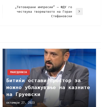
„Тетовирани импресии“ – ФДУ го
чествува творештвото на Горан
Стефановски
МАКЕДОНИЈА
Битиќи остави простор за
можно ублажување на казните
на Груевски
октомври 27, 2023