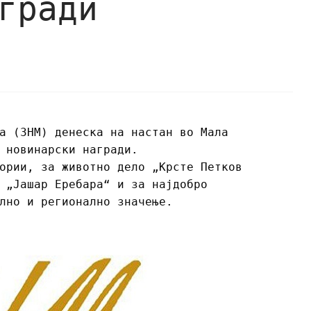
гради
а (ЗНМ) денеска на настан во Мала
 новинарски награди.
ории, за животно дело „Крсте Петков
 „Јашар Еребара“ и за најдобро
лно и регионално значење.