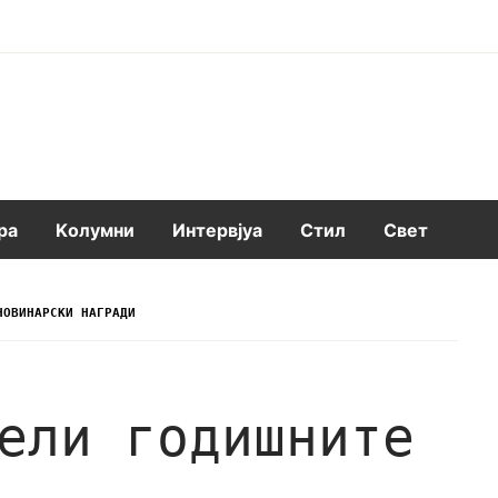
ра
Kолумни
Интервјуа
Стил
Свет
НОВИНАРСКИ НАГРАДИ
ели годишните