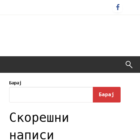
Барај
Барај
Скорешни
написи