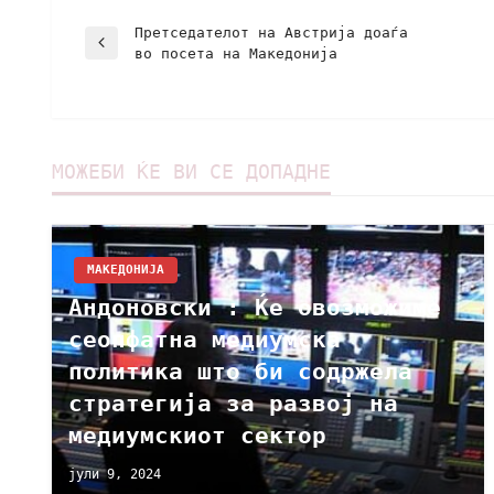
Претседателот на Австрија доаѓа
во посета на Македонија
МОЖЕБИ ЌЕ ВИ СЕ ДОПАДНЕ
МАКЕДОНИЈА
Андоновски : Ќе овозможиме
сеопфатна медиумска
политика што би содржела
стратегија за развој на
медиумскиот сектор
јули 9, 2024