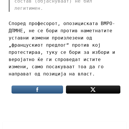
состав (објаснуваат) не бил
легитимен.
Според професорот, опозициската ВМРО-
ДПМНЕ, не се бори против наметнатите
уставни измени произлезени од
„францускиот предлог“ против кој
протестираа, туку се бори за избори и
веројатно ќе ги спроведат истите
измени, само посакуваат тоа да го
направат од позиција на власт.