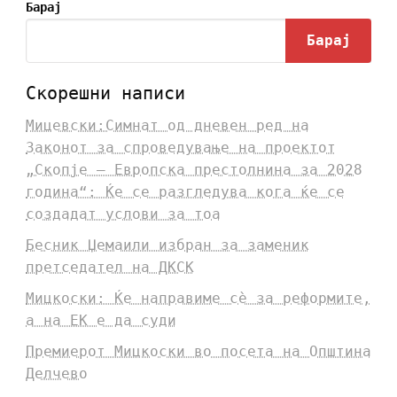
Барај
Барај
Скорешни написи
Мицевски:Симнат од дневен ред на
Законот за спроведување на проектот
„Скопје – Европска престолнина за 2028
година“: Ќе се разгледува кога ќе се
создадат услови за тоа
Бесник Џемаили избран за заменик
претседател на ДКСК
Мицкоски: Ќе направиме сè за реформите,
а на ЕК е да суди
Премиерот Мицкоски во посета на Општина
Делчево