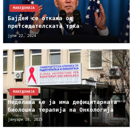
МАКЕДОНИЈА
Бајден се откажа од
претседателската трка
јули 22, 2024
МАКЕДОНИЈА
Неделава ќе ја има дефицитарната
биолошка терапија на Онкологија
јануари 28, 2025