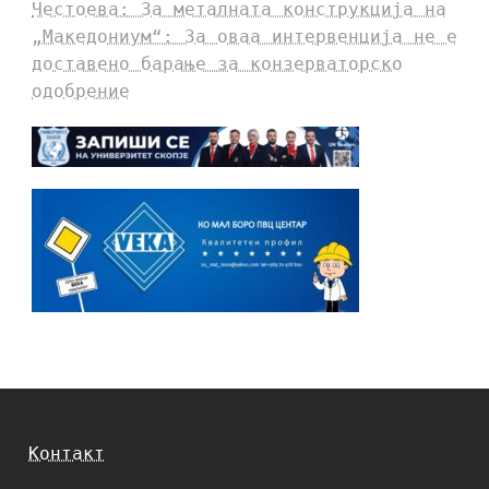
Честоева: За металната конструкција на
„Македониум“: За оваа интервенција не е
доставено барање за конзерваторско
одобрение
Контакт