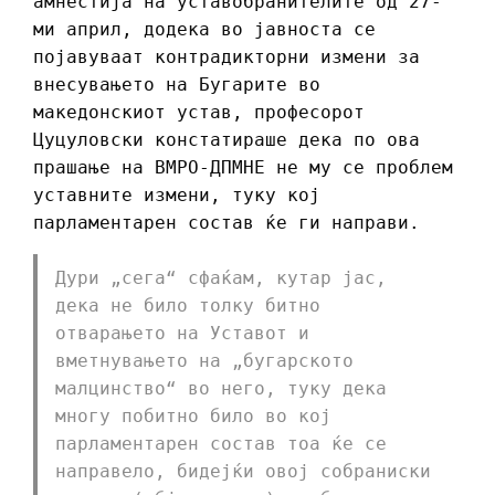
амнестија на уставобранителите од 27-
ми април, додека во јавноста се
појавуваат контрадикторни измени за
внесувањето на Бугарите во
македонскиот устав, професорот
Цуцуловски констатираше дека по ова
прашање на ВМРО-ДПМНЕ не му се проблем
уставните измени, туку кој
парламентарен состав ќе ги направи.
Дури „сега“ сфаќам, кутар јас,
дека не било толку битно
отварањето на Уставот и
вметнувањето на „бугарското
малцинство“ во него, туку дека
многу побитно било во кој
парламентарен состав тоа ќе се
направело, бидејќи овој собраниски