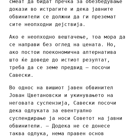
смеат да бидат пречка за обезбедување
докази во истрагите и дека јавните
обвинители се должни да ги преземат
сите неопходни дејствија.
Ако е неопходно вештачење, тоа мора да
се направи без оглед на цената. Но,
ако постои поекономична алтернатива
што ќе доведе до истиот резултат,
треба да се земе предвид – посочи
Савески.
Во однос на вишиот јавен обвинител
Јован Цветановски и укинувањето на
неговата суспензија, Савески посочи
дека одлуката за евентуално
суспендирање ја носи Советот на јавни
обвинители. – Додека не се донесе
таква одлука, нема правен основ