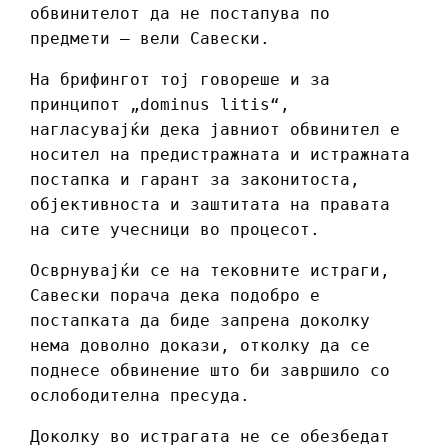
обвинителот да не постапува по
предмети – вели Савески.
На брифингот тој говореше и за
принципот „dominus litis“,
нагласувајќи дека јавниот обвинител е
носител на предистражната и истражната
постапка и гарант за законитоста,
објективноста и заштитата на правата
на сите учесници во процесот.
Осврнувајќи се на тековните истраги,
Савески порача дека подобро е
постапката да биде запрена доколку
нема доволно докази, отколку да се
поднесе обвинение што би завршило со
ослободителна пресуда.
Доколку во истрагата не се обезбедат