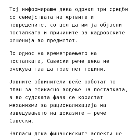
Тој информираше дека одржал три средби
со семејствата на жртвите и
повредените, со цел да им ја објасни
постапката и причините за кадровските
решенија во предметот.
Во однос на времетраењето на
постапката, Савески рече дека не
очекува таа да трае пет години.
Јавните обвинители веќе работат по
план за ефикасно водење на постапката,
а во судската фаза се користат
механизми за рационализација на
изведувањето на доказите – рече
Савески.
Нагласи дека финансиските аспекти не