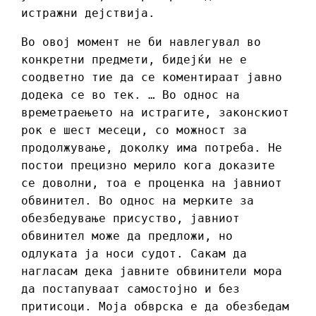
истражни дејствија.
Во овој момент не би навлегувал во
конкретни предмети, бидејќи не е
соодветно тие да се коментираат јавно
додека се во тек. … Во однос на
времетраењето на истрагите, законскиот
рок е шест месеци, со можност за
продолжување, доколку има потреба. Не
постои прецизно мерило кога доказите
се доволни, тоа е проценка на јавниот
обвинител. Во однос на мерките за
обезбедување присуство, јавниот
обвинител може да предложи, но
одлуката ја носи судот. Сакам да
нагласам дека јавните обвинители мора
да постапуваат самостојно и без
притисоци. Моја обврска е да обезбедам