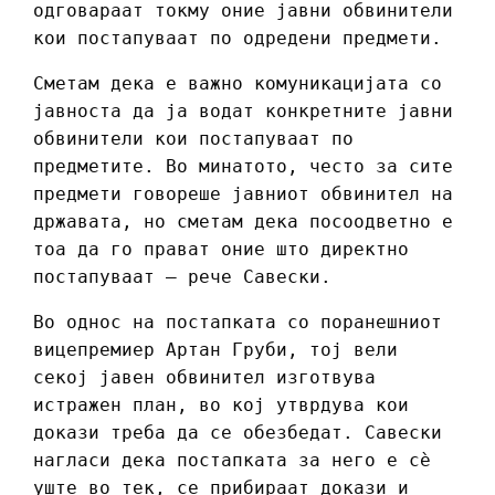
одговараат токму оние јавни обвинители
кои постапуваат по одредени предмети.
Сметам дека е важно комуникацијата со
јавноста да ја водат конкретните јавни
обвинители кои постапуваат по
предметите. Во минатото, често за сите
предмети говореше јавниот обвинител на
државата, но сметам дека посоодветно е
тоа да го прават оние што директно
постапуваат – рече Савески.
Во однос на постапката со поранешниот
вицепремиер Артан Груби, тој вели
секој јавен обвинител изготвува
истражен план, во кој утврдува кои
докази треба да се обезбедат. Савески
нагласи дека постапката за него е сè
уште во тек, се прибираат докази и