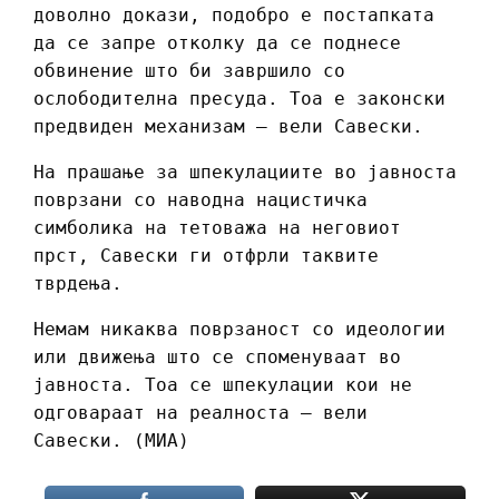
доволно докази, подобро е постапката
да се запре отколку да се поднесе
обвинение што би завршило со
ослободителна пресуда. Тоа е законски
предвиден механизам – вели Савески.
На прашање за шпекулациите во јавноста
поврзани со наводна нацистичка
симболика на тетоважа на неговиот
прст, Савески ги отфрли таквите
тврдења.
Немам никаква поврзаност со идеологии
или движења што се споменуваат во
јавноста. Тоа се шпекулации кои не
одговараат на реалноста – вели
Савески. (МИА)