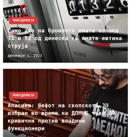
МАКЕДОНИЈА
Само ако на броилото имате ознаки
Т1 и Т2 од денеска ќе имате евтина
струја
декември 1, 2023
МАКЕДОНИЈА
Апасиев: Шефот на скопското ЈО
избран во време на ДПМНЕ чува 30
кривични против владини
функционери