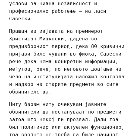
услови за нивна независност и
професионално работење – нагласи
Савески.
Прашан за изјавата на премиерот
Христијан Мицкоски, дадена во
предизборниот период, дека 80 кривични
пријави биле чувани во фиока, Савески
рече дека нема конкретни информации,
меѓутоа, рече, по неговото доаѓање на
чело на институцијата наложил контрола
и надзор на старите предмети во сите
обвинителства.
Ниту барам ниту очекувам јавните
обвинители да постапуваат по предмети
затоа што некој ги прозвал. Дали тоа
бил политичар или актуелен функционер,
тоа воопшто не треба да биде начинот