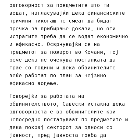
одговорност за предметите што ги
водат, нагласувајќи дека финансиските
причини никогаш не смеат да бидат
пречка за прибирање докази, но оти
истрагите треба да се водат економично
и ефикасно. Осврнувајќи се на
предметот за пожарот во Кочани, тој
рече дека не очекува постапката да
трае со години и дека обвинителите
веќе работат по план за нејзино
ефикасно водење.
Говорејќи за работата на
обвинителството, Савески истакна дека
одговорноста е во обвинителите кои
непосредно постапуваат по предметите и
дека покрај секторот за односи со
јавност, пред јавноста треба да