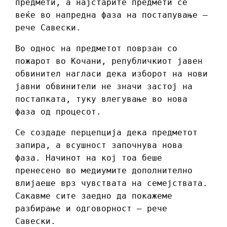
предмети, а најстарите предмети се
веќе во напредна фаза на постапување –
рече Савески.
Во однос на предметот поврзан со
пожарот во Кочани, републичкиот јавен
обвинител нагласи дека изборот на нови
јавни обвинители не значи застој на
постапката, туку влегување во нова
фаза од процесот.
Се создаде перцепција дека предметот
запира, а всушност започнува нова
фаза. Начинот на кој тоа беше
пренесено во медиумите дополнително
влијаеше врз чувствата на семејствата.
Сакавме сите заедно да покажеме
разбирање и одговорност – рече
Савески.