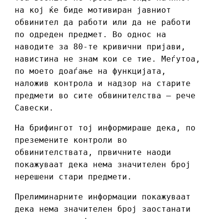
на кој ќе биде мотивиран јавниот
обвинител да работи или да не работи
по одреден предмет. Во однос на
наводите за 80-те кривични пријави,
навистина не знам кои се тие. Меѓутоа,
по моето доаѓање на функцијата,
наложив контрола и надзор на старите
предмети во сите обвинителства – рече
Савески.
На брифингот тој информираше дека, по
преземените контроли во
обвинителствата, првичните наоди
покажуваат дека нема значителен број
нерешени стари предмети.
Прелиминарните информации покажуваат
дека нема значителен број заостанати