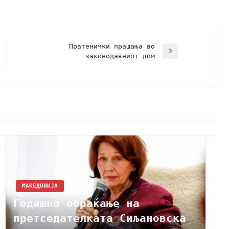
Пратенички прашања во
законодавниот дом
МАКЕДОНИЈА
Годишно обраќање на
претседателката Сиљановска