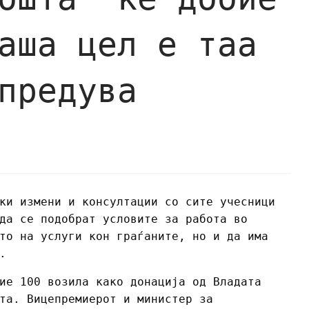
аша цел е таа
предува
ки измени и консултации со сите учесници
да се подобрат условите за работа во
то на услуги кон граѓаните, но и да има
.
ие 100 возила како донација од Владата
та. Вицепремиерот и министер за