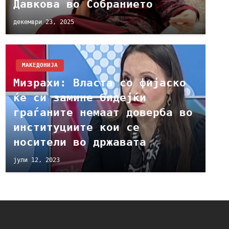
Давкова во Собранието
декември 23, 2025
МАКЕДОНИЈА
Мизрахи: Власта со фијаско
ќе си замине бидејќи
граѓаните немаат доверба во
институциите кои се
носители во државата
јули 12, 2023