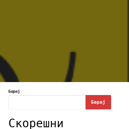
Барај
Барај
Скорешни