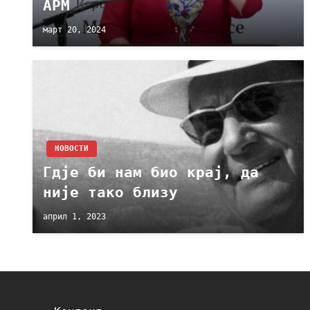
АРМ
март 20, 2024
НОВОСТИ
Гдје би нам био крај, да
није тако близу
април 1, 2023