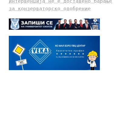
интервенција не е доставено барање
за конзерваторско одобрение