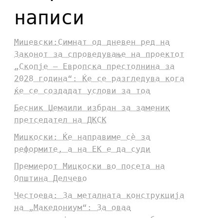
написи
Мицевски:Симнат од дневен ред на
Законот за спроведување на проектот
„Скопје – Европска престолнина за
2028 година“: Ќе се разгледува кога
ќе се создадат услови за тоа
Бесник Џемаили избран за заменик
претседател на ДКСК
Мицкоски: Ќе направиме сè за
реформите, а на ЕК е да суди
Премиерот Мицкоски во посета на
Општина Делчево
Честоева: За металната конструкција
на „Македониум“: За оваа