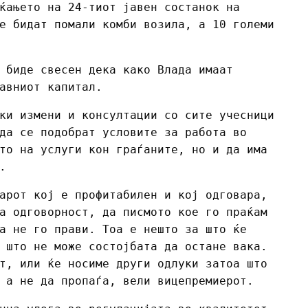
ќањето на 24-тиот јавен состанок на
е бидат помали комби возила, а 10 големи
 биде свесен дека како Влада имаат
авниот капитал.
ки измени и консултации со сите учесници
да се подобрат условите за работа во
то на услуги кон граѓаните, но и да има
.
арот кој е профитабилен и кој одговара,
а одговорност, да писмото кое го праќам
а не го прави. Тоа е нешто за што ќе
 што не може состојбата да остане вака.
т, или ќе носиме други одлуки затоа што
 а не да пропаѓа, вели вицепремиерот.