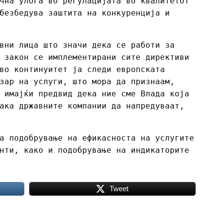
чна улога во регулацијата во квалитетот
безбедува заштита на конкуренција и
вни лица што значи дека се работи за
 закон се имплементирани сите директиви
во континуитет ја следи европската
зар на услуги, што мора да признаам,
 имајќи предвид дека ние сме Влада која
ака државните компании да напредуваат,
а подобрување на ефикасноста на услугите
нти, како и подобрување на индикаторите
Tweet