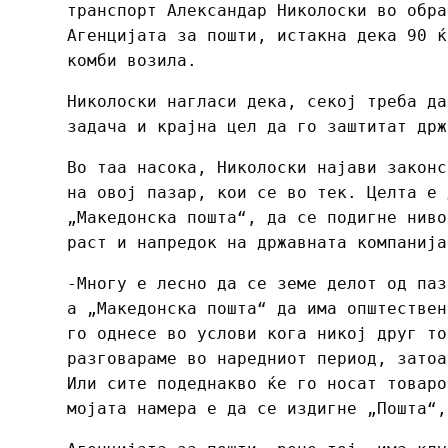
транспорт Александар Николоски во обра
Агенцијата за пошти, истакна дека 90 ќ
комби возила.
Николоски нагласи дека, секој треба да
задача и крајна цел да го заштитат држ
Во таа насока, Николоски најави законс
на овој пазар, кои се во тек. Целта е 
„Македонска пошта“, да се подигне ниво
раст и напредок на државната компанија
-Многу е лесно да се земе делот од паз
а „Македонска пошта“ да има општествен
го однесе во услови кога никој друг то
разговараме во наредниот период, затоа
Или сите подеднакво ќе го носат товаро
мојата намера е да се издигне „Пошта“,