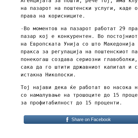
Агенцијата за пошти, рече тој, има клу
на пазарот на поштенски услуги, каде о
права на корисниците.
-Во моментов на пазарот работат 29 пра
пазар кој е конкурентен. Во постојниот
на Европската Унија со што Македонија 
пракса за регулација на поштенскиот па
понекогаш создава сериозни главоболки,
сака да го штити државниот капитал и с
истакна Николоски.
Тој најави дека ќе работат во насока н
со намалување на трошоците до 15 проце
за профитабилност до 15 проценти.
Share on Facebook