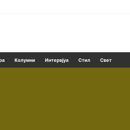
ра
Kолумни
Интервјуа
Стил
Свет