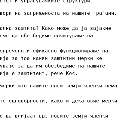
етот и управувачките структури.
вори на загриженоста на нашите граѓани.
ална заштита? Како може да ја зајакне
еме да обезбедиме почитување на
епречено и ефикасно функционирање на
ија за тоа какви заштитни мерки ќе
ување за да им обезбедиме на нашите
ија е заштитен“, рече Кос.
мерки што нашите нови земји членки нема
те одговорности, како и дека овие мерки
о да влијаат врз новите земји членки