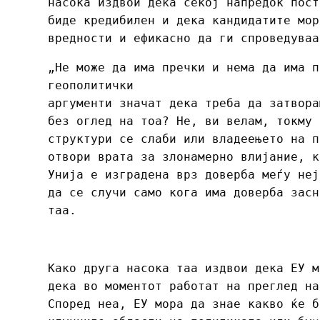
насока издвои дека секој напредок пост
биде кредибилен и дека кандидатите мор
вредности и ефикасно да ги спроведуваа
„Не може да има пречки и нема да има п
геополитички
аргументи значат дека треба да затвора
без оглед на тоа? Не, ви велам, токму 
структури се слаби или владеењето на п
отвори врата за злонамерно влијание, к
Унија е изградена врз доверба меѓу неј
да се случи само кога има доверба засн
таа.
Како друга насока таа издвои дека ЕУ м
дека во моментот работат на преглед на
Според неа, ЕУ мора да знае какво ќе б