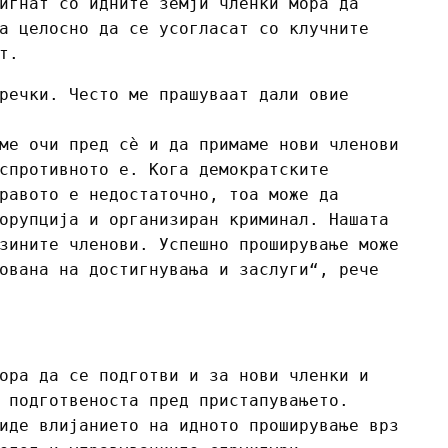
игнат со идните земји членки мора да
а целосно да се усогласат со клучните
т.
речки. Често ме прашуваат дали овие
ме очи пред сè и да примаме нови членови
спротивното е. Кога демократските
равото е недостаточно, тоа може да
орупција и организиран криминал. Нашата
зините членови. Успешно проширување може
ована на достигнувања и заслуги“, рече
ора да се подготви и за нови членки и
 подготвеноста пред пристапувањето.
иде влијанието на идното проширување врз