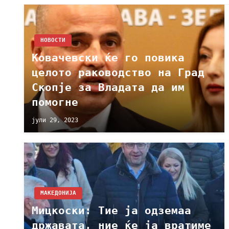
НОВОСТИ
Ковачевски ќе го повика
целото раководство на Град
Скопје за Владата да им
помогне
јули 29, 2023
МАКЕДОНИЈА
Мицкоски: Тие ја одземаа
државата, ние ќе ја вратиме