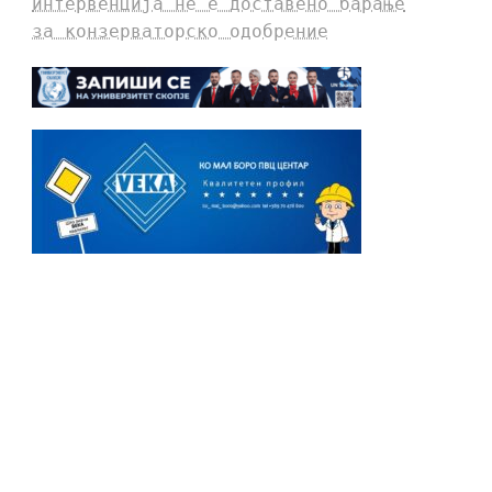
интервенција не е доставено барање
за конзерваторско одобрение