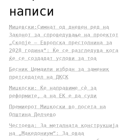
написи
Мицевски:Симнат од дневен ред на
Законот за спроведување на проектот
„Скопје – Европска престолнина за
2028 година“: Ќе се разгледува кога
ќе се создадат услови за тоа
Бесник Џемаили избран за заменик
претседател на ДКСК
Мицкоски: Ќе направиме сè за
реформите, а на ЕК е да суди
Премиерот Мицкоски во посета на
Општина Делчево
Честоева: За металната конструкција
на „Македониум“: За оваа