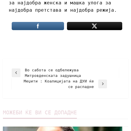
за најдобра женска и машка улога за
најдобра претстава и најдобра режија.
Во сабота се одбележува
Митровденската задушница
Меџити : Kоалицијата на ДУИ ќе
се распадне
МОЖЕБИ ЌЕ ВИ СЕ ДОПАДНЕ