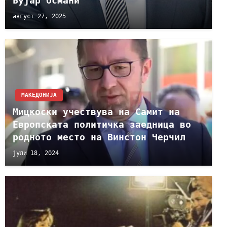
Бујар Османи
август 27, 2025
МАКЕДОНИЈА
Мицкоски учествува на Самит на
Европската политичка заедница во
родното место на Винстон Черчил
јули 18, 2024