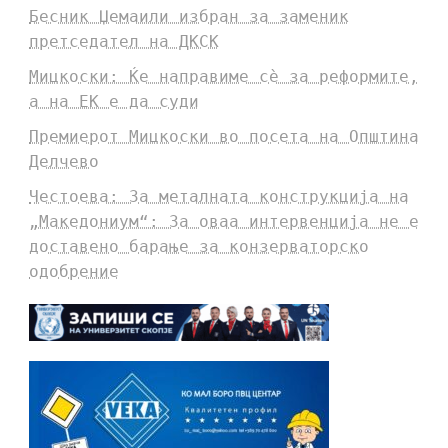
Бесник Џемаили избран за заменик
претседател на ДКСК
Мицкоски: Ќе направиме сè за реформите,
а на ЕК е да суди
Премиерот Мицкоски во посета на Општина
Делчево
Честоева: За металната конструкција на
„Македониум“: За оваа интервенција не е
доставено барање за конзерваторско
одобрение