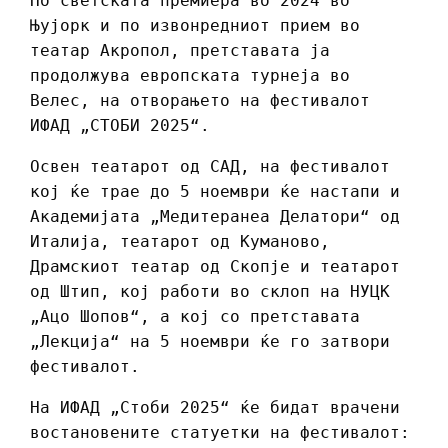
По светската премиера во 2024 во
Њујорк и по извонредниот прием во
театар Акропол, претставата ја
продолжува европската турнеја во
Велес, на отворањето на фестивалот
ИФАД „СТОБИ 2025“.
Освен театарот од САД, на фестивалот
кој ќе трае до 5 ноември ќе настапи и
Академијата „Медитеранеа Делатори“ од
Италија, театарот од Куманово,
Драмскиот театар од Скопје и театарот
од Штип, кој работи во склоп на НУЦК
„Ацо Шопов“, а кој со претставата
„Лекција“ на 5 ноември ќе го затвори
фестивалот.
На ИФАД „Стоби 2025“ ќе бидат врачени
востановените статуетки на фестивалот: