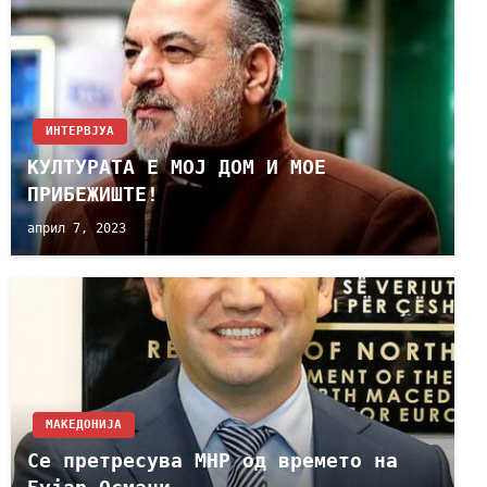
ИНТЕРВЈУА
КУЛТУРАТА Е МОЈ ДОМ И МОЕ
ПРИБЕЖИШТЕ!
април 7, 2023
МАКЕДОНИЈА
Се претресува МНР од времето на