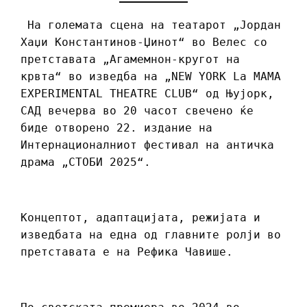
На големата сцена на театарот „Јордан
Хаџи Константинов-Џинот“ во Велес со
претставата „Агамемнон-кругот на
крвта“ во изведба на „NEW YORK La MAMA
EXPERIMENTAL THEATRE CLUB“ од Њујорк,
САД вечерва во 20 часот свечено ќе
биде отворено 22. издание на
Интернационалниот фестивал на античка
драма „СТОБИ 2025“.
Концептот, адаптацијата, режијата и
изведбата на една од главните ролји во
претставата е на Рефика Чавише.