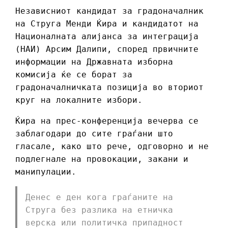
Независниот кандидат за градоначалник
на Струга Менди Ќира и кандидатот на
Националната алијанса за интеграција
(НАИ) Арсим Далипи, според првичните
информации на Државната изборна
комисија ќе се борат за
градоначалничката позиција во вториот
круг на локалните избори.
Ќира на прес-конференција вечерва се
заблагодари до сите граѓани што
гласале, како што рече, одговорно и не
подлегнале на провокации, закани и
манипулации.
Денес е ден кога граѓаните на
Струга без рaзлика на етничка
верска или политичка припадност