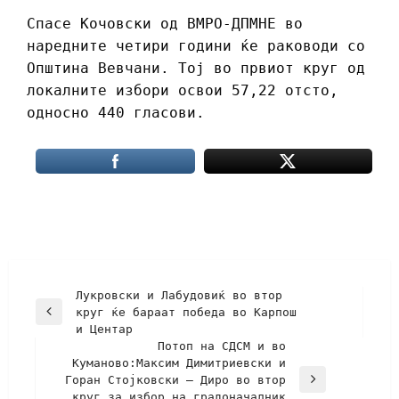
Спасе Кочовски од ВМРО-ДПМНЕ во
наредните четири години ќе раководи со
Општина Вевчани. Тој во првиот круг од
локалните избори освои 57,22 отсто,
односно 440 гласови.
Лукровски и Лабудовиќ во втор
круг ќе бараат победа во Карпош
и Центар
Потоп на СДСМ и во
Куманово:Максим Димитриевски и
Горан Стојковски – Диро во втор
круг за избор на градоначалник