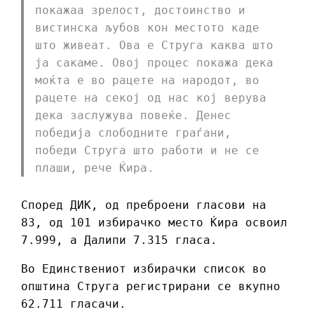
покажаа зрелост, достоинство и
вистинска љубов кон местото каде
што живеат. Ова е Струга каква што
ја сакаме. Овој процес покажа дека
моќта е во рацете на народот, во
рацете на секој од нас кој верува
дека заслужува повеќе. Денес
победија слободните граѓани,
победи Струга што работи и не се
плаши, рече Ќира.
Според ДИК, од преброени гласови на
83, од 101 избирачко место Ќира освоил
7.999, а Далипи 7.315 гласа.
Во Единствениот избирачки список во
општина Струга регистрирани се вкупно
62.711 гласачи.