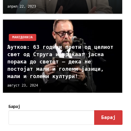
април 22, 2023
МАКЕДОНИЈА
Љутков: 63 години поети од целиот
свет од Струга испраќаат јасна
порака до светот – дека не
постојат мали и големи јазици,
мали и големи култури!
август 23, 2024
Барај
Барај