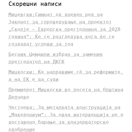
Скорешни написи
Мицевски:Симнат од дневен ред на
Законот за спроведување на проектот
„Скопје – Европска престолнина за 2028
година“: Ќе се разгледува кога ќе се
создадат услови за тоа
Бесник Џемаили избран за заменик
претседател на ДКСК
Мицкоски: Ќе направиме сè за реформите,
а на ЕК е да суди
Премиерот Мицкоски во посета на Општина
Делчево
Честоева: За металната конструкција на
„Македониум“: За оваа интервенција не е
доставено барање за конзерваторско
одобрение