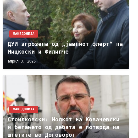
МАКЕДОНИЈА
ДУИ згрозена од „јавниот флерт“ на
Мицкоски и Филипче
април 3, 2025
МАКЕДОНИЈА
Стоилковски: Молкот на Ковачевски
и бегањето од дебата е потврда на
штетите во Договорот