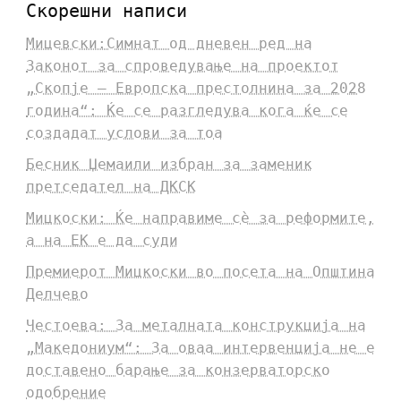
Скорешни написи
Мицевски:Симнат од дневен ред на
Законот за спроведување на проектот
„Скопје – Европска престолнина за 2028
година“: Ќе се разгледува кога ќе се
создадат услови за тоа
Бесник Џемаили избран за заменик
претседател на ДКСК
Мицкоски: Ќе направиме сè за реформите,
а на ЕК е да суди
Премиерот Мицкоски во посета на Општина
Делчево
Честоева: За металната конструкција на
„Македониум“: За оваа интервенција не е
доставено барање за конзерваторско
одобрение