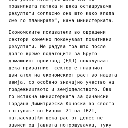
правилната патека и дека остваруваме
резултати согласно она што како влада
сме го планирале“, кажа министерката.
Економските показатели во одредени
сектори конечно покажуваат позитивни
резултати. Ме радува тоа што после
долго време податоците за Бруто
домашниот производ (БДП) покажуваат
дека приватниот сектор е главниот
двигател на економскиот раст во нашата
земја, со особено значајно учество на
градежништвото и земјоделството. Ова
го истакна министерката за финансии
Гордана Димитриеска-Кочоска во своето
гостување во Бизнис 21 на ТВ21,
нагласувајќи дека растот денес не
зависи од јавната потрошувачка, туку