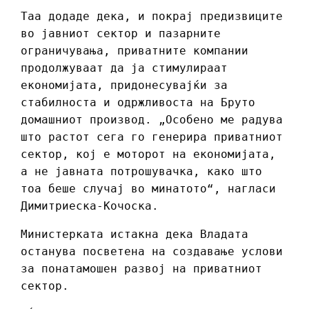
Таа додаде дека, и покрај предизвиците
во јавниот сектор и пазарните
ограничувања, приватните компании
продолжуваат да ја стимулираат
економијата, придонесувајќи за
стабилноста и одржливоста на Бруто
домашниот производ. „Особено ме радува
што растот сега го генерира приватниот
сектор, кој е моторот на економијата,
а не јавната потрошувачка, како што
тоа беше случај во минатото“, нагласи
Димитриеска-Кочоска.
Министерката истакна дека Владата
останува посветена на создавање услови
за понатамошен развој на приватниот
сектор.