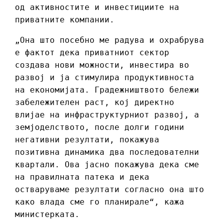
од активностите и инвестициите на
приватните компании.
„Она што посебно ме радува и охрабрува
е фактот дека приватниот сектор
создава нови можности, инвестира во
развој и ја стимулира продуктивноста
на економијата. Градежништвото бележи
забележителен раст, кој директно
влијае на инфраструктурниот развој, а
земјоделството, после долги години
негативни резултати, покажува
позитивна динамика два последователни
квартали. Ова јасно покажува дека сме
на правилната патека и дека
остваруваме резултати согласно она што
како влада сме го планирале“, кажа
министерката.