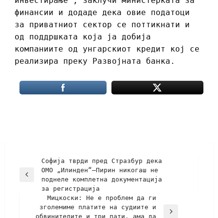
инвестирање“, заклучи министерката за
финансии и додаде дека овие податоци
за приватниот сектор се поттикнати и
од поддршката која ја добија
компаниите од унгарскиот кредит кој се
реализира преку Развојната банка.
Софија тврди пред Стразбур дека
ОМО „Илинден“–Пирин никогаш не
поднеле комплетна документација
за регистрација
Мицкоски: Не е проблем да ги
зголемиме платите на судиите и
обвинителите и три пати, ама да