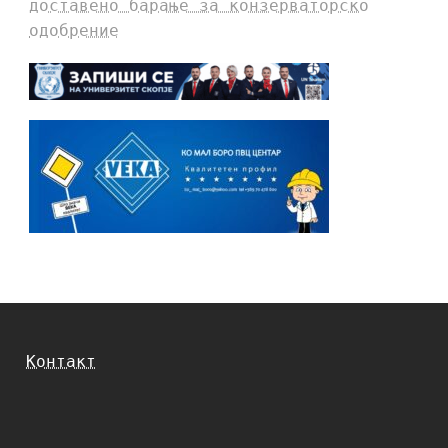
доставено барање за конзерваторско
одобрение
Контакт