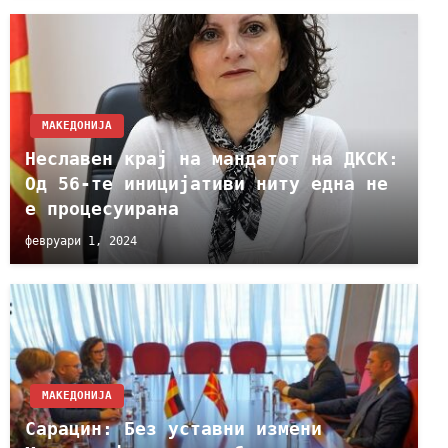
МАКЕДОНИЈА
Неславен крај на мандатот на ДКСК:
Од 56-те иницијативи ниту една не
е процесуирана
февруари 1, 2024
МАКЕДОНИЈА
Сарацин: Без уставни измени