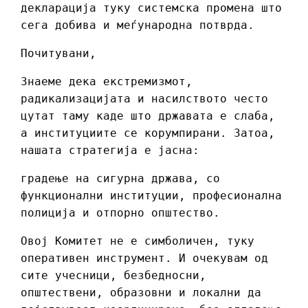
декларација туку системска промена што
сега добива и меѓународна потврда.
Почитувани,
Знаеме дека екстремизмот,
радикализацијата и насилството често
цутат таму каде што државата е слаба,
а институциите се корумпирани. Затоа,
нашата стратегија е јасна:
градење на сигурна држава, со
функционални институции, професионална
полиција и отпорно општество.
Овој Комитет не е симболичен, туку
оперативен инструмент. И очекувам од
сите учесници, безбедносни,
општествени, образовни и локални да