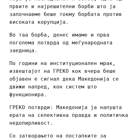
првите и најрешителни борби што ја
започнавме беше токму борбата против
високата корупција.
Во таа борба, денес имаме и прва
поголема потврда од меѓународната
заедница.
По години на институционален мрак,
извештајот на ГРЕКО кок вчера беше
објавен е сигнал дека Македонија се
движи напред, кон систем што
функционира.
ГРЕКО потврди: Македонија ја напушта
ерата на селективна правда и политичка
недопирливост.
Со затворањето на постапките за