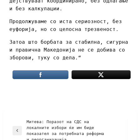
дејствуваат координирано, без одлагање
и без калкулации.
Продолжуваме со иста сериозност, без
еуфорија, но со целосна трезвеност.
Затоа што борбата за стабилна, сигурна
и правична Македонија не се добива со
зборови, туку со дела.“
Митева: Поразот на СДС на
локалните избори ќе им биде
показател за потребната реформа
и реорганизација