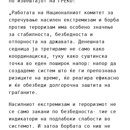
по извештајот на ГРЕКО:
„Работата на Националниот комитет за
спречување насилен екстремизам и борба
против тероризам има особено значење
за стабилноста, безбедноста и
отпорноста на државата. Денешната
седница ја третираме не само како
координациска, туку како суштинска
точка во еден поширок напор: напор да
создадеме систем што ќе ги препознава
ризиците на време, ќе реагира ефикасно
и ќе обезбеди долгорочна заштита на
граѓаните.
Насилниот екстремизам и тероризмот не
се само закани по безбедноста- тие се
индикатори на подлабоки слабости во
системот. И затоа борбата со нив не