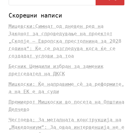
Скорешни написи
Мицевски:Симнат од дневен ред на
Законот за спроведување на проектот
„Скопје – Европска престолнина за 2028
година“: Ќе се разгледува кога ќе се
создадат услови за тоа
Бесник Џемаили избран за заменик
претседател на ДКСК
Мицкоски: Ќе направиме сè за реформите,
а на ЕК е да суди
Премиерот Мицкоски во посета на Општина
Делчево
Честоева: За металната конструкција на
„Македониум“: За оваа интервенција не е