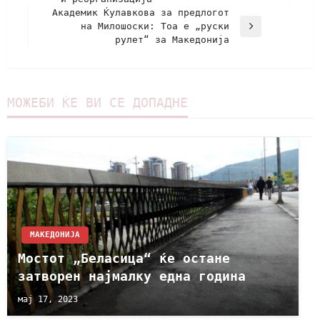
Академик Ќулавкова за предлогот
на Милошоски: Тоа е „руски
рулет“ за Македонија
МОЖЕБИ ЌЕ ВИ СЕ ДОПАДНЕ
МАКЕДОНИЈА
Мостот „Беласица“ ќе остане
затворен најмалку една година
мај 17, 2023