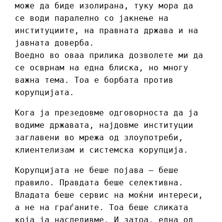
може да биде изолирана, туку мора да
се води паралелно со јакнење на
институциите, на правната држава и на
јавната доверба.
Воедно во оваа прилика дозволете ми да
се осврнам на една блиска, но многу
важна тема. Тоа е борбата против
корупцијата.
Кога ја презедовме одговорноста да ја
водиме државата, најдовме институции
заглавени во мрежа од злоупотреби,
клиентелизам и системска корупција.
Корупцијата не беше појава – беше
правило. Правдата беше селективна.
Владата беше сервис на моќни интереси,
а не на граѓаните. Тоа беше сликата
која ја наследивме. И затоа, една од