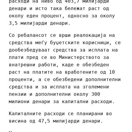
расходи на ниво од 403,7 милијарди
денари и исто така бележат раст од
околу еден процент, односно за околу
3,5 милијарди денари.
Со ребалансот се врши реалокација на
средства меѓу буџетските корисници, се
дообезбедуваат средства за исплата на
плати пред се во Министерството за
внатрешни работи, каде е обезбеден
раст на платите на вработените од 10
проценти, а се обезбедени дополнителни
средства и за исплата на зголемени
пензии и дополнителни околу 300
милиони денари за капитални расходи.
Капиталните расходи се планирани во
висина од 47,5 милијарди денари.