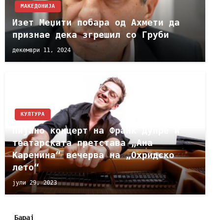
МАКЕДОНИЈА
Изет Меџити побара од Ахмети да
признае дека згрешил со Груби
декември 11, 2024
КУЛТУРА
Пијано концерт на Франк Дупре и
театарската претстава „Ана
Каренина“ вечерва на „Охридско
лето“
јули 29, 2023
Барај