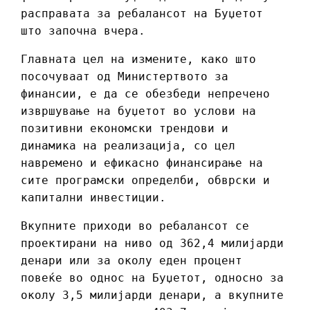
расправата за ребалансот на Буџетот
што започна вчера.
Главната цел на измените, како што
посочуваат од Министертвото за
финансии, е да се обезбеди непречено
извршување на буџетот во услови на
позитивни економски трендови и
динамика на реализација, со цел
навремено и ефикасно финансирање на
сите програмски определби, обврски и
капитални инвестиции.
Вкупните приходи во ребалансот се
проектирани на ниво од 362,4 милијарди
денари или за околу еден процент
повеќе во однос на Буџетот, односно за
околу 3,5 милијарди денари, а вкупните