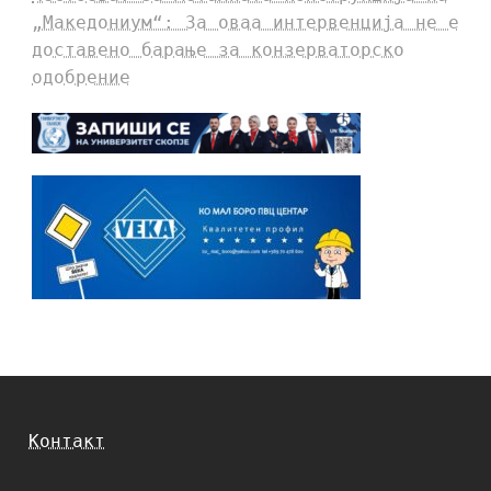
„Македониум“: За оваа интервенција не е
доставено барање за конзерваторско
одобрение
Контакт