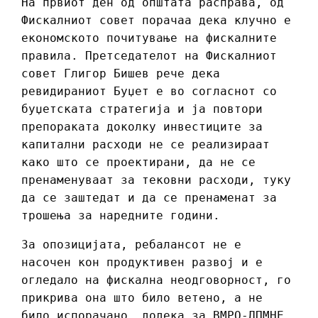
На првиот ден од општата расправа, од
Фискалниот совет порачаа дека клучно е
економското почитување на фискалните
правила. Претседателот на Фискалниот
совет Глигор Бишев рече дека
ревидираниот Буџет е во согласнот со
буџетската стратегија и ја повтори
препораката доколку инвестиците за
капитални расходи не се реализираат
како што се проектирани, да не се
пренаменуваат за тековни расходи, туку
да се заштедат и да се пренаменат за
трошења за наредните години.
За опозицијата, ребалансот не е
насочен кон продуктивен развој и е
огледало на фискална неодговорност, го
прикрива она што било ветено, а не
било испорачано, додека за ВМРО-ДПМНЕ,