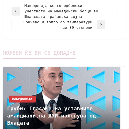
Македонија ќе го одбележи
учеството на македонски борци во
Шпанската граѓанска војна
Сончево и топло со температури
до 39 степени
МОЖЕБИ ЌЕ ВИ СЕ ДОПАДНЕ
МАКЕДОНИЈА
Груби: Гласање на уставните
амандмани,па ДУИ излегува од
Владата