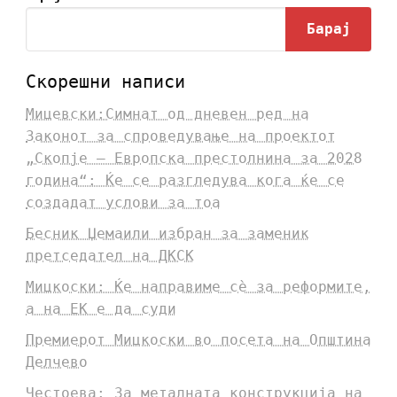
Барај
Скорешни написи
Мицевски:Симнат од дневен ред на
Законот за спроведување на проектот
„Скопје – Европска престолнина за 2028
година“: Ќе се разгледува кога ќе се
создадат услови за тоа
Бесник Џемаили избран за заменик
претседател на ДКСК
Мицкоски: Ќе направиме сè за реформите,
а на ЕК е да суди
Премиерот Мицкоски во посета на Општина
Делчево
Честоева: За металната конструкција на