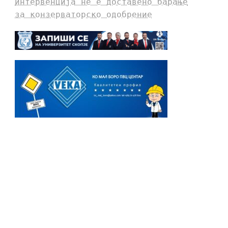
интервенција не е доставено барање
за конзерваторско одобрение