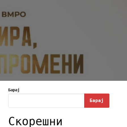
Барај
Барај
Скорешни