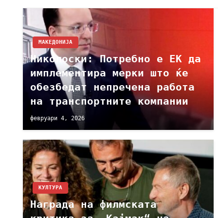
МАКЕДОНИЈА
Николоски: Потребно е ЕК да
имплементира мерки што ќе
обезбедат непречена работа
на транспортните компании
февруари 4, 2026
КУЛТУРА
Награда на филмската