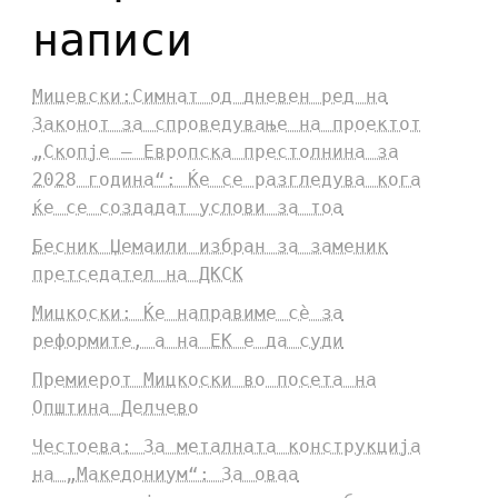
написи
Мицевски:Симнат од дневен ред на
Законот за спроведување на проектот
„Скопје – Европска престолнина за
2028 година“: Ќе се разгледува кога
ќе се создадат услови за тоа
Бесник Џемаили избран за заменик
претседател на ДКСК
Мицкоски: Ќе направиме сè за
реформите, а на ЕК е да суди
Премиерот Мицкоски во посета на
Општина Делчево
Честоева: За металната конструкција
на „Македониум“: За оваа