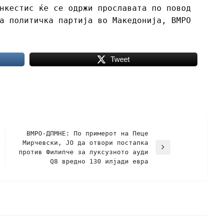
нкестис ќе се одржи прославата по повод
а политичка партија во Македонија, ВМРО
Tweet
ВМРО-ДПМНЕ: По примерот на Пеце
Мирчевски, ЈО да отвори постапка
против Филипче за луксузното ауди
Q8 вредно 130 илјади евра