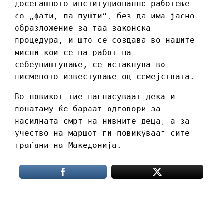
досегашното институционално работење
со „фати, па пушти“, без да има јасно
образложение за таа законска
процедура, и што се создава во нашите
мисли кои се на работ на
себеуништување, се истакнува во
писменото известување од семејствата.
Во повикот тие нагласуваат дека и
понатаму ќе бараат одговори за
насилната смрт на нивните деца, а за
учество на маршот ги повикуваат сите
граѓани на Македонија.