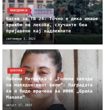
МАКЕДОНИЈА
Васев за ТВ 24: Точно е дека имаше
кражби на лекови, случаите беа
пријавени кај надлежните
септември 3, 2023
КУЛТУРА
Лабина Митевска е „Голема ѕвезда
на македонскиот филм“: Наградата
ќе ѝ биде врачена на ИФФК „Браќа
Манаки“
август 17, 2023