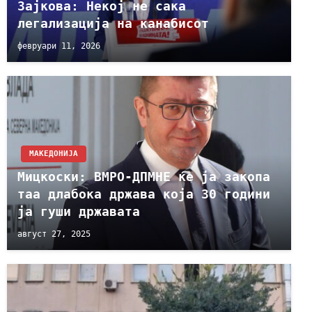
Зајкова: Некој не сака
легализација на канабисот
февруари 11, 2026
МАКЕДОНИЈА
Мицкоски: ВМРО-ДПМНЕ ќе ја закопа
таа длабока држава која 30 години
ја гуши државата
август 27, 2025