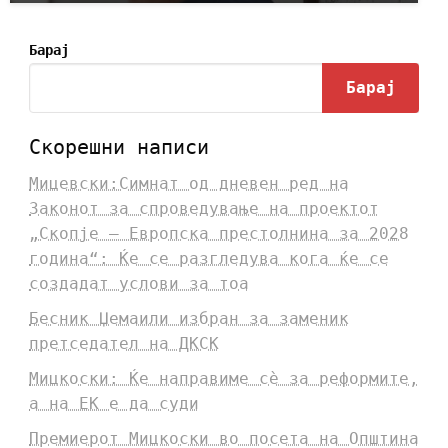
Барај
Барај
Скорешни написи
Мицевски:Симнат од дневен ред на
Законот за спроведување на проектот
„Скопје – Европска престолнина за 2028
година“: Ќе се разгледува кога ќе се
создадат услови за тоа
Бесник Џемаили избран за заменик
претседател на ДКСК
Мицкоски: Ќе направиме сè за реформите,
а на ЕК е да суди
Премиерот Мицкоски во посета на Општина