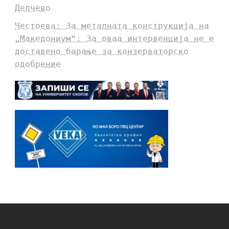
Делчево
Честоева: За металната конструкција на
„Македониум“: За оваа интервенција не е
доставено барање за конзерваторско
одобрение