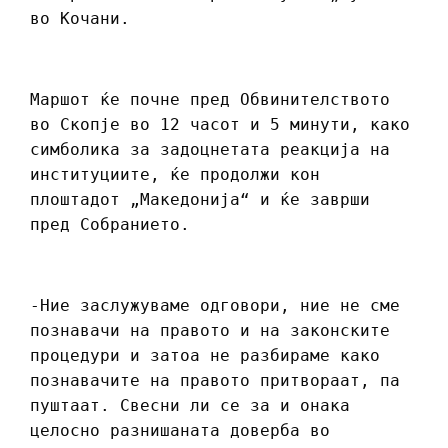
во Кочани.
Маршот ќе почне пред Oбвинителството
во Скопје во 12 часот и 5 минути, како
симболика за задоцнетата реакција на
институциите, ќе продолжи кон
плоштадот „Македонија“ и ќе заврши
пред Собранието.
-Ние заслужуваме одговори, ние не сме
познавачи на правото и на законските
процедури и затоа не разбираме како
познавачите на правото притвораат, па
пуштаат. Свесни ли се за и онака
целосно разнишаната доверба во